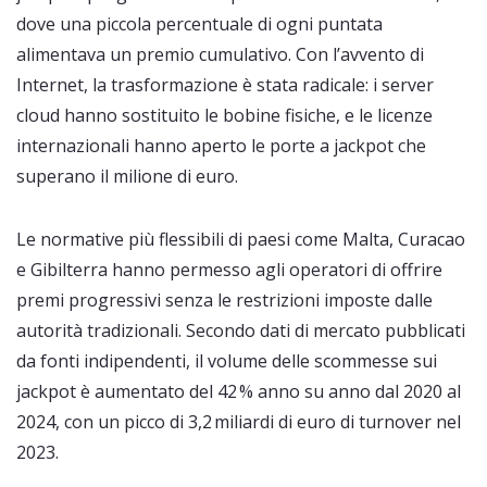
dove una piccola percentuale di ogni puntata
alimentava un premio cumulativo. Con l’avvento di
Internet, la trasformazione è stata radicale: i server
cloud hanno sostituito le bobine fisiche, e le licenze
internazionali hanno aperto le porte a jackpot che
superano il milione di euro.
Le normative più flessibili di paesi come Malta, Curacao
e Gibilterra hanno permesso agli operatori di offrire
premi progressivi senza le restrizioni imposte dalle
autorità tradizionali. Secondo dati di mercato pubblicati
da fonti indipendenti, il volume delle scommesse sui
jackpot è aumentato del 42 % anno su anno dal 2020 al
2024, con un picco di 3,2 miliardi di euro di turnover nel
2023.