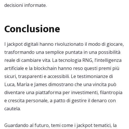
decisioni informate.
Conclusione
I jackpot digitali hanno rivoluzionato il modo di giocare,
trasformando una semplice puntata in una possibilità
reale di cambiare vita. La tecnologia RNG, l’intelligenza
artificiale e la blockchain hanno reso questi premi più
sicuri, trasparenti e accessibili. Le testimonianze di
Luca, María e James dimostrano che una vincita può
diventare una piattaforma per investimenti, filantropia
e crescita personale, a patto di gestire il denaro con
cautela.
Guardando al futuro, temi come i jackpot tematici, la