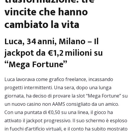
vincite che hanno
cambiato la vita
Luca, 34 anni, Milano – Il
jackpot da €1,2 milioni su
“Mega Fortune”
Luca lavorava come grafico freelance, incassando
progetti intermittenti. Una sera, dopo una lunga
giornata, ha deciso di provare la slot “Mega Fortune” su
un nuovo casino non AAMS consigliato da un amico.
Con una puntata di €0,50 su una linea, il gioco ha
attivato il jackpot progressivo. Il suo schermo è esploso
in fuochi d’artificio virtuali, e il conto ha subito mostrato