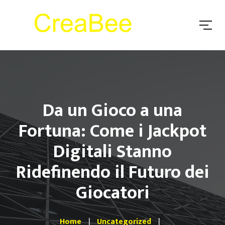
Da un Gioco a una
Fortuna: Come i Jackpot
Digitali Stanno
Ridefinendo il Futuro dei
Giocatori
Home
Uncategorized