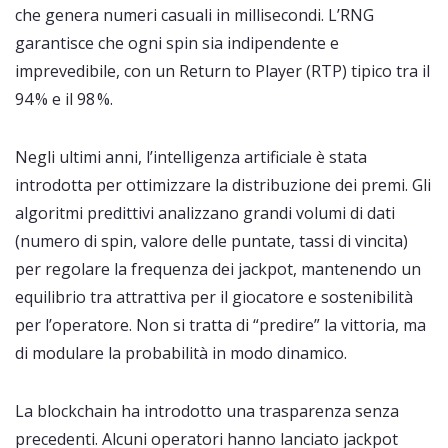
che genera numeri casuali in millisecondi. L’RNG
garantisce che ogni spin sia indipendente e
imprevedibile, con un Return to Player (RTP) tipico tra il
94 % e il 98 %.
Negli ultimi anni, l’intelligenza artificiale è stata
introdotta per ottimizzare la distribuzione dei premi. Gli
algoritmi predittivi analizzano grandi volumi di dati
(numero di spin, valore delle puntate, tassi di vincita)
per regolare la frequenza dei jackpot, mantenendo un
equilibrio tra attrattiva per il giocatore e sostenibilità
per l’operatore. Non si tratta di “predire” la vittoria, ma
di modulare la probabilità in modo dinamico.
La blockchain ha introdotto una trasparenza senza
precedenti. Alcuni operatori hanno lanciato jackpot