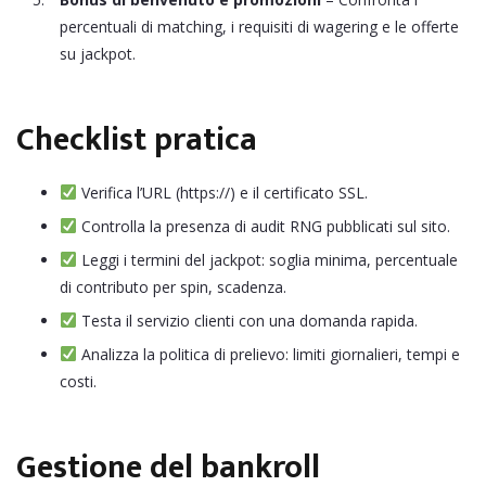
percentuali di matching, i requisiti di wagering e le offerte
su jackpot.
Checklist pratica
Verifica l’URL (https://) e il certificato SSL.
Controlla la presenza di audit RNG pubblicati sul sito.
Leggi i termini del jackpot: soglia minima, percentuale
di contributo per spin, scadenza.
Testa il servizio clienti con una domanda rapida.
Analizza la politica di prelievo: limiti giornalieri, tempi e
costi.
Gestione del bankroll