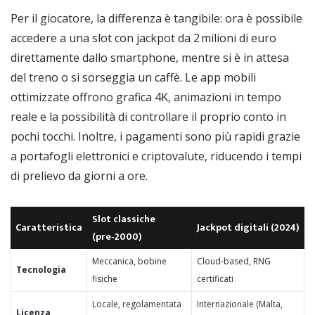
Per il giocatore, la differenza è tangibile: ora è possibile
accedere a una slot con jackpot da 2 milioni di euro
direttamente dallo smartphone, mentre si è in attesa
del treno o si sorseggia un caffè. Le app mobili
ottimizzate offrono grafica 4K, animazioni in tempo
reale e la possibilità di controllare il proprio conto in
pochi tocchi. Inoltre, i pagamenti sono più rapidi grazie
a portafogli elettronici e criptovalute, riducendo i tempi
di prelievo da giorni a ore.
Slot classiche
Caratteristica
Jackpot digitali (2024)
(pre‑2000)
Meccanica, bobine
Cloud‑based, RNG
Tecnologia
fisiche
certificati
Locale, regolamentata
Internazionale (Malta,
Licenza