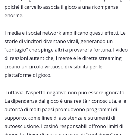
poiché il cervello associa il gioco a una ricompensa
enorme.
I media e i social network amplificano questi effetti. Le
storie di vincitori diventano virali, generando un
“contagio” che spinge altri a provare la fortuna. I video
di reazioni autentiche, i meme e le dirette streaming
creano un circolo virtuoso di visibilità per le
piattaforme di gioco.
Tuttavia, l’aspetto negativo non può essere ignorato.
La dipendenza dal gioco è una realtà riconosciuta, e le
autorità di molti paesi promuovono programmi di
supporto, come linee di assistenza e strumenti di
autoesclusione. I casinò responsabili offrono limiti di
deposito, timer di gioco e opzioni di “cool‑down” per