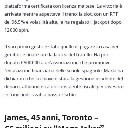
piattaforma certificata con licenza maltese. La vittoria è
arrivata mentre aspettava il treno; la slot, con un RTP
del 96,5 % e volatilità alta, le ha regalato il jackpot dopo
12 000 spin.
Il suo primo gesto è stato quello di pagare la casa dei
genitori e finanziare la laurea del fratello. Ha poi
donato €500 000 a un’associazione che promuove
l’educazione finanziaria nelle scuole spagnole. María ha
dichiarato che la chiave è stata la gestione prudente del
denaro, affidandosi a un consulente fiscale per investire
in fondi indicizzati a basso rischio.
James, 45 anni, Toronto –