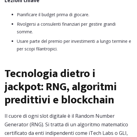
Lezioni chiave
Pianificare il budget prima di giocare.
Rivolgersi a consulenti finanziari per gestire grandi
somme.
Usare parte del premio per investimenti a lungo termine e
per scopi filantropici.
Tecnologia dietro i
jackpot: RNG, algoritmi
predittivi e blockchain
Il cuore di ogni slot digitale è il Random Number
Generator (RNG). Si tratta di un algoritmo matematico
certificato da enti indipendenti come iTech Labs o GLI,