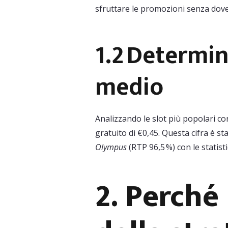
sfruttare le promozioni senza dover
1.2 Determin
medio
Analizzando le slot più popolari co
gratuito di €0,45. Questa cifra è 
Olympus
(RTP 96,5 %) con le statisti
2. Perché 