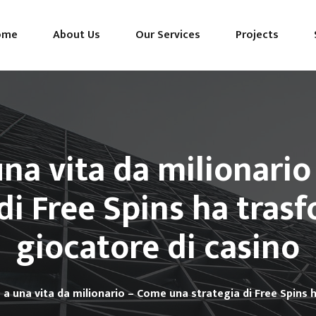
ome
About Us
Our Services
Projects
una vita da milionari
 di Free Spins ha tras
giocatore di casino
 a una vita da milionario – Come una strategia di Free Spins