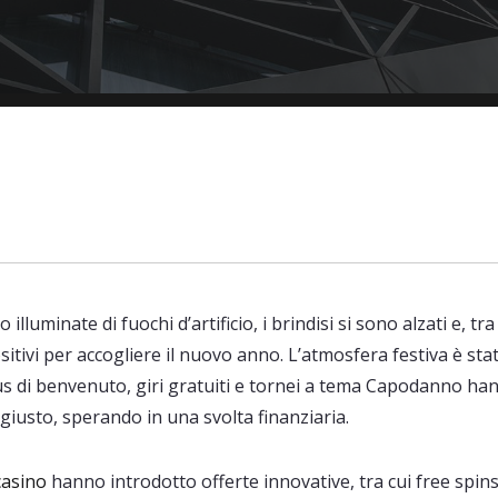
illuminate di fuochi d’artificio, i brindisi si sono alzati e, tra
sitivi per accogliere il nuovo anno. L’atmosfera festiva è s
 di benvenuto, giri gratuiti e tornei a tema Capodanno hanno
e giusto, sperando in una svolta finanziaria.
casino
hanno introdotto offerte innovative, tra cui free spins