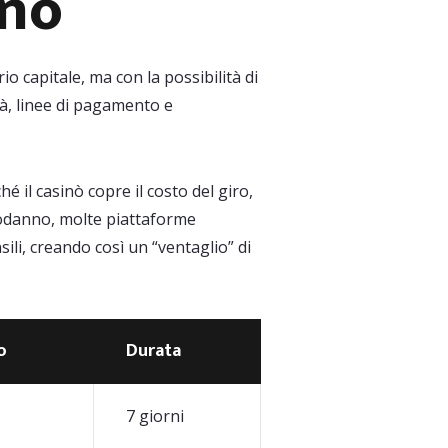
nno
o capitale, ma con la possibilità di
ità, linee di pagamento e
 il casinò copre il costo del giro,
Capodanno, molte piattaforme
li, creando così un “ventaglio” di
o
Durata
7 giorni