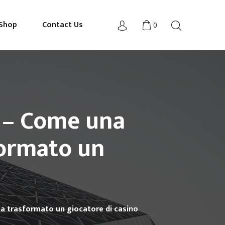
Shop
Contact Us
0
o – Come una
formato un
 ha trasformato un giocatore di casino