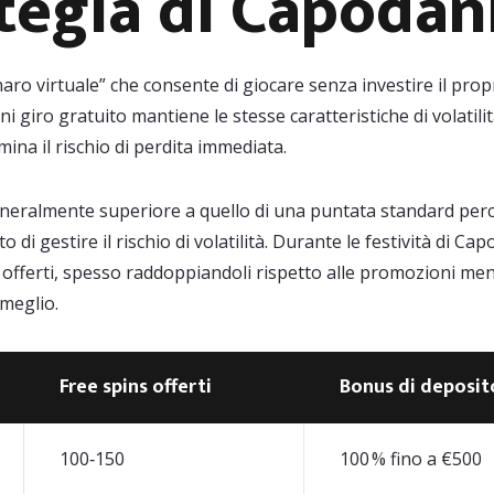
ategia di Capoda
ro virtuale” che consente di giocare senza investire il propri
ogni giro gratuito mantiene le stesse caratteristiche di volatil
imina il rischio di perdita immediata.
generalmente superiore a quello di una puntata standard perché
to di gestire il rischio di volatilità. Durante le festività di 
fferti, spesso raddoppiandoli rispetto alle promozioni mensi
 meglio.
Free spins offerti
Bonus di deposit
100‑150
100 % fino a €500