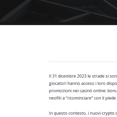
Il 31 dicembre 2023 le strade si sono 
giocatori hanno acceso i loro dispo
promozioni nei casinò online: bonus
neofiti a “ricominciare” con il pied
In questo contesto, i nuovi
crypto 