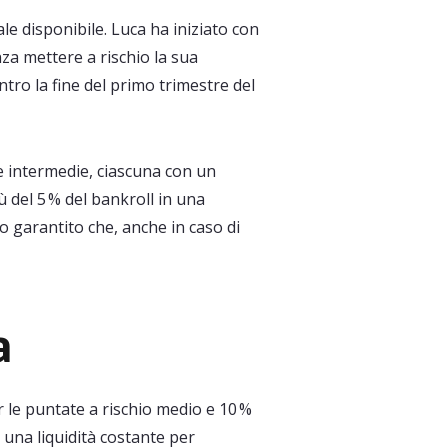
le disponibile. Luca ha iniziato con
za mettere a rischio la sua
tro la fine del primo trimestre del
e intermedie, ciascuna con un
ù del 5 % del bankroll in una
o garantito che, anche in caso di
a
er le puntate a rischio medio e 10 %
 una liquidità costante per