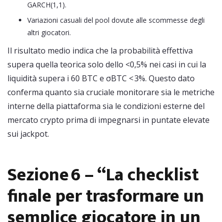
GARCH(1,1).
Variazioni casuali del pool dovute alle scommesse degli
altri giocatori.
Il risultato medio indica che la probabilità effettiva
supera quella teorica solo dello <0,5% nei casi in cui la
liquidità supera i 60 BTC e σBTC < 3%. Questo dato
conferma quanto sia cruciale monitorare sia le metriche
interne della piattaforma sia le condizioni esterne del
mercato crypto prima di impegnarsi in puntate elevate
sui jackpot.
Sezione 6 – “La checklist
finale per trasformare un
semplice giocatore in un