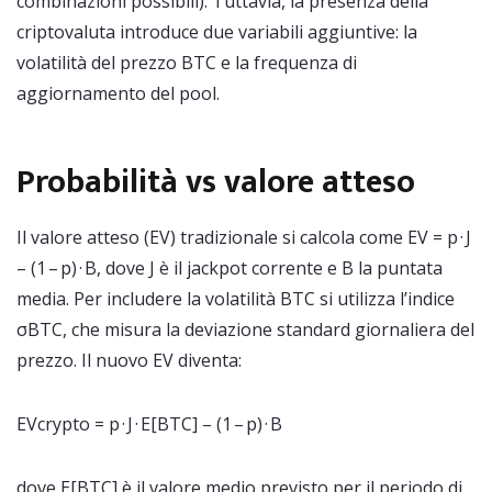
combinazioni possibili). Tuttavia, la presenza della
criptovaluta introduce due variabili aggiuntive: la
volatilità del prezzo BTC e la frequenza di
aggiornamento del pool.
Probabilità vs valore atteso
Il valore atteso (EV) tradizionale si calcola come EV = p · J
– (1 – p) · B, dove J è il jackpot corrente e B la puntata
media. Per includere la volatilità BTC si utilizza l’indice
σBTC, che misura la deviazione standard giornaliera del
prezzo. Il nuovo EV diventa:
EVcrypto = p · J · E[BTC] – (1 – p) · B
dove E[BTC] è il valore medio previsto per il periodo di