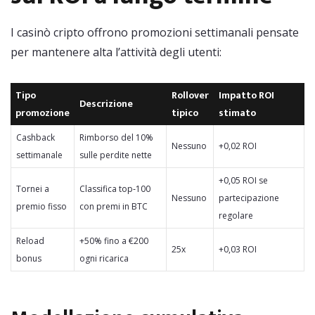
I casinò cripto offrono promozioni settimanali pensate
per mantenere alta l’attività degli utenti:
Tipo
Rollover
Impatto ROI
Descrizione
promozione
tipico
stimato
Cashback
Rimborso del 10%
Nessuno
+0,02 ROI
settimanale
sulle perdite nette
+0,05 ROI se
Tornei a
Classifica top‑100
Nessuno
partecipazione
premio fisso
con premi in BTC
regolare
Reload
+50% fino a €200
25x
+0,03 ROI
bonus
ogni ricarica