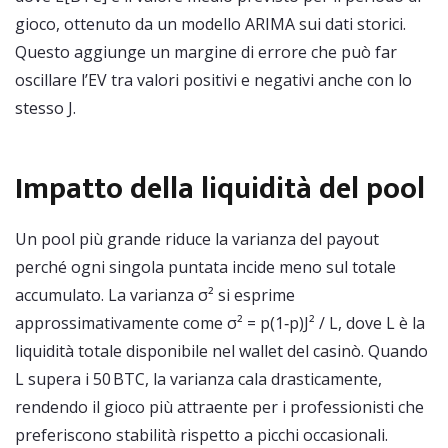
gioco, ottenuto da un modello ARIMA sui dati storici.
Questo aggiunge un margine di errore che può far
oscillare l’EV tra valori positivi e negativi anche con lo
stesso J.
Impatto della liquidità del pool
Un pool più grande riduce la varianza del payout
perché ogni singola puntata incide meno sul totale
accumulato. La varianza σ² si esprime
approssimativamente come σ² = p(1‑p)J² / L, dove L è la
liquidità totale disponibile nel wallet del casinò. Quando
L supera i 50 BTC, la varianza cala drasticamente,
rendendo il gioco più attraente per i professionisti che
preferiscono stabilità rispetto a picchi occasionali.