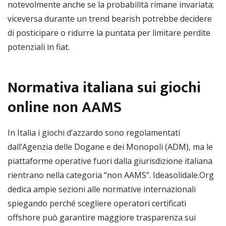
notevolmente anche se la probabilità rimane invariata;
viceversa durante un trend bearish potrebbe decidere
di posticipare o ridurre la puntata per limitare perdite
potenziali in fiat.
Normativa italiana sui giochi
online non AAMS
In Italia i giochi d’azzardo sono regolamentati
dall’Agenzia delle Dogane e dei Monopoli (ADM), ma le
piattaforme operative fuori dalla giurisdizione italiana
rientrano nella categoria “non AAMS”. Ideasolidale.Org
dedica ampie sezioni alle normative internazionali
spiegando perché scegliere operatori certificati
offshore può garantire maggiore trasparenza sui