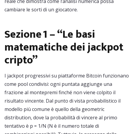
reale che dimostra come l’analisi numerica possa
cambiare le sorti di un giocatore.
Sezione 1 – “Le basi
matematiche dei jackpot
cripto”
I jackpot progressivi su piattaforme Bitcoin funzionano
come pool condivisi: ogni puntata aggiunge una
frazione al montepremi finché non viene colpito il
risultato vincente. Dal punto di vista probabilistico il
modello più comune è quello della geometric
distribution, dove la probabilità di vincere al primo
tentativo è p = 1/N (N è il numero totale di