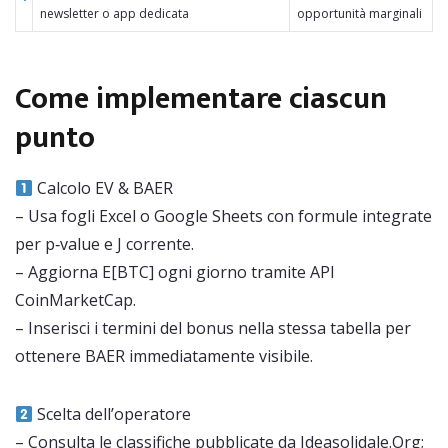
newsletter o app dedicata
opportunità marginali
Come implementare ciascun
punto
Calcolo EV & BAER
– Usa fogli Excel o Google Sheets con formule integrate
per p‑value e J corrente.
– Aggiorna E[BTC] ogni giorno tramite API
CoinMarketCap.
– Inserisci i termini del bonus nella stessa tabella per
ottenere BAER immediatamente visibile.
Scelta dell’operatore
– Consulta le classifiche pubblicate da Ideasolidale.Org;