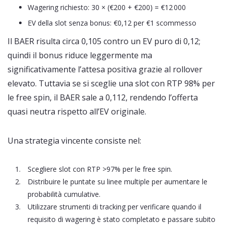
Wagering richiesto: 30 × (€200 + €200) = €12 000
EV della slot senza bonus: €0,12 per €1 scommesso
Il BAER risulta circa 0,105 contro un EV puro di 0,12;
quindi il bonus riduce leggermente ma
significativamente l’attesa positiva grazie al rollover
elevato. Tuttavia se si sceglie una slot con RTP 98% per
le free spin, il BAER sale a 0,112, rendendo l’offerta
quasi neutra rispetto all’EV originale.
Una strategia vincente consiste nel:
Scegliere slot con RTP >97% per le free spin.
Distribuire le puntate su linee multiple per aumentare le
probabilità cumulative.
Utilizzare strumenti di tracking per verificare quando il
requisito di wagering è stato completato e passare subito