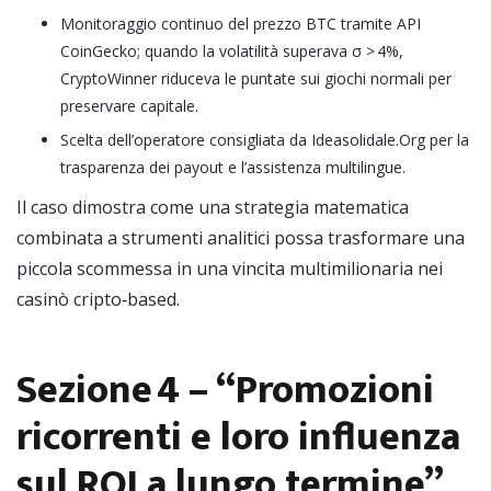
Monitoraggio continuo del prezzo BTC tramite API
CoinGecko; quando la volatilità superava σ > 4%,
CryptoWinner riduceva le puntate sui giochi normali per
preservare capitale.
Scelta dell’operatore consigliata da Ideasolidale.Org per la
trasparenza dei payout e l’assistenza multilingue.
Il caso dimostra come una strategia matematica
combinata a strumenti analitici possa trasformare una
piccola scommessa in una vincita multimilionaria nei
casinò cripto‑based.
Sezione 4 – “Promozioni
ricorrenti e loro influenza
sul ROI a lungo termine”