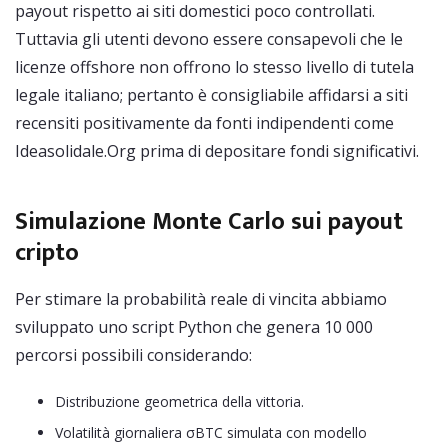
payout rispetto ai siti domestici poco controllati.
Tuttavia gli utenti devono essere consapevoli che le
licenze offshore non offrono lo stesso livello di tutela
legale italiano; pertanto è consigliabile affidarsi a siti
recensiti positivamente da fonti indipendenti come
Ideasolidale.Org prima di depositare fondi significativi.
Simulazione Monte Carlo sui payout
cripto
Per stimare la probabilità reale di vincita abbiamo
sviluppato uno script Python che genera 10 000
percorsi possibili considerando:
Distribuzione geometrica della vittoria.
Volatilità giornaliera σBTC simulata con modello