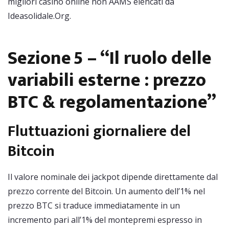
migliori casino online non AAMS elencati da
Ideasolidale.Org.
Sezione 5 – “Il ruolo delle
variabili esterne : prezzo
BTC & regolamentazione”
Fluttuazioni giornaliere del
Bitcoin
Il valore nominale dei jackpot dipende direttamente dal
prezzo corrente del Bitcoin. Un aumento dell’1% nel
prezzo BTC si traduce immediatamente in un
incremento pari all’1% del montepremi espresso in