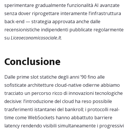
sperimentare gradualmente funzionalità AI avanzate
senza dover riprogettare interamente l’infrastruttura
back-end — strategia approvata anche dalle
recensionistiche indipendenti pubblicate regolarmente
su
Liceoeconomicosociale.It
.
Conclusione
Dalle prime slot statiche degli anni ’90 fino alle
sofisticate architetture cloud-native odierne abbiamo
tracciato un percorso ricco di innovazioni tecnologiche
decisive: l’introduzione del cloud ha reso possibile
trasferimenti istantanei del bankroll; i protocolli real-
time come WebSockets hanno abbattuto barriere
latency rendendo visibili simultaneamente i progressivi