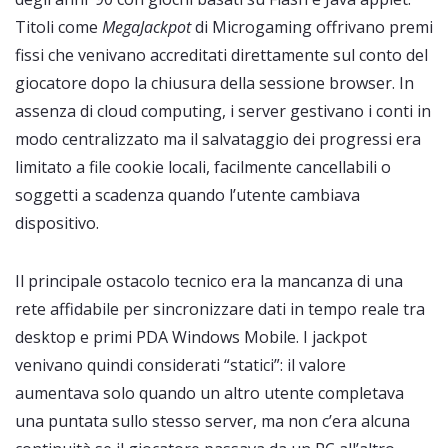
Titoli come
MegaJackpot
di Microgaming offrivano premi
fissi che venivano accreditati direttamente sul conto del
giocatore dopo la chiusura della sessione browser. In
assenza di cloud computing, i server gestivano i conti in
modo centralizzato ma il salvataggio dei progressi era
limitato a file cookie locali, facilmente cancellabili o
soggetti a scadenza quando l’utente cambiava
dispositivo.
Il principale ostacolo tecnico era la mancanza di una
rete affidabile per sincronizzare dati in tempo reale tra
desktop e primi PDA Windows Mobile. I jackpot
venivano quindi considerati “statici”: il valore
aumentava solo quando un altro utente completava
una puntata sullo stesso server, ma non c’era alcuna