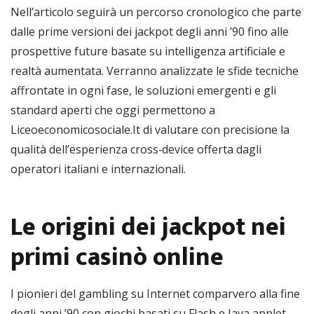
Nell’articolo seguirà un percorso cronologico che parte
dalle prime versioni dei jackpot degli anni ’90 fino alle
prospettive future basate su intelligenza artificiale e
realtà aumentata. Verranno analizzate le sfide tecniche
affrontate in ogni fase, le soluzioni emergenti e gli
standard aperti che oggi permettono a
Liceoeconomicosociale.It di valutare con precisione la
qualità dell’esperienza cross‑device offerta dagli
operatori italiani e internazionali.
Le origini dei jackpot nei
primi casinò online
I pionieri del gambling su Internet comparvero alla fine
degli anni ’90 con giochi basati su Flash e Java applet.