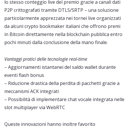
lo stesso conteggio live del premio grazie a canali dati
P2P crittografati tramite DTLS/SRTP – una soluzione
particolarmente apprezzata nei tornei live organizzati
da alcuni crypto bookmaker italiani che offrono premi
in Bitcoin direttamente nella blockchain pubblica entro
pochi minuti dalla conclusione della mano finale.
Vantaggi pratici delle tecnologie real‑time
– Aggiornamenti istantanei del saldo wallet durante
eventi flash bonus
– Riduzione drastica della perdita di pacchetti grazie a
meccanismi ACK integrati
– Possibilità di implementare chat vocale integrata nelle
slot multiplayer via WebRTC
Queste innovazioni hanno inoltre favorito