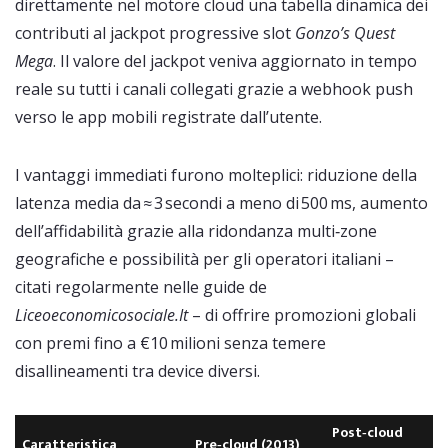
direttamente nel motore cloud una tabella dinamica dei
contributi al jackpot progressive slot
Gonzo’s Quest
Mega
. Il valore del jackpot veniva aggiornato in tempo
reale su tutti i canali collegati grazie a webhook push
verso le app mobili registrate dall’utente.
I vantaggi immediati furono molteplici: riduzione della
latenza media da ≈ 3 secondi a meno di 500 ms, aumento
dell’affidabilità grazie alla ridondanza multi‑zone
geografiche e possibilità per gli operatori italiani –
citati regolarmente nelle guide de
Liceoeconomicosociale.It
– di offrire promozioni globali
con premi fino a €10 milioni senza temere
disallineamenti tra device diversi.
Post‑cloud
Caratteristica
Pre‑cloud (2013)