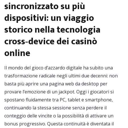
sincronizzato su più
dispositivi: un viaggio
storico nella tecnologia
cross‑device dei casinò
online
Il mondo del gioco d’azzardo digitale ha subito una
trasformazione radicale negli ultimi due decenni: non
basta più aprire una pagina web da desktop per
provare l’emozione di un jackpot. Oggi i giocatori si
spostano fluidamente tra PC, tablet e smartphone,
continuando la stessa sessione senza perdere il
conteggio delle vincite o la possibilità di attivare un
bonus progressivo. Questa continuità è diventata il