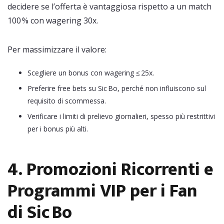
decidere se l’offerta è vantaggiosa rispetto a un match
100 % con wagering 30x.
Per massimizzare il valore:
Scegliere un bonus con wagering ≤ 25x.
Preferire free bets su Sic Bo, perché non influiscono sul
requisito di scommessa.
Verificare i limiti di prelievo giornalieri, spesso più restrittivi
per i bonus più alti.
4. Promozioni Ricorrenti e
Programmi VIP per i Fan
di Sic Bo