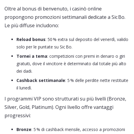
Oltre al bonus di benvenuto, i casinò online
propongono promozioni settimanali dedicate a Sic Bo.
Le più diffuse includono:
Reload bonus
: 50 % extra sul deposito del venerdì, valido
solo per le puntate su Sic Bo.
Tornei a tema
: competizioni con premi in denaro o giri
gratuiti, dove il vincitore è determinato dal totale più alto
dei dadi.
Cashback settimanale
: 5 % delle perdite nette restituite
il lunedì.
I programmi VIP sono strutturati su più livelli (Bronze,
Silver, Gold, Platinum). Ogni livello offre vantaggi
progressivi:
Bronze
: 5 % di cashback mensile, accesso a promozioni