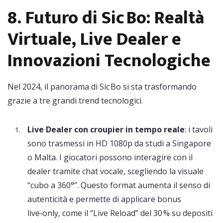
8. Futuro di Sic Bo: Realtà
Virtuale, Live Dealer e
Innovazioni Tecnologiche
Nel 2024, il panorama di Sic Bo si sta trasformando
grazie a tre grandi trend tecnologici.
Live Dealer con croupier in tempo reale
: i tavoli
sono trasmessi in HD 1080p da studi a Singapore
o Malta. I giocatori possono interagire con il
dealer tramite chat vocale, scegliendo la visuale
“cubo a 360°”. Questo format aumenta il senso di
autenticità e permette di applicare bonus
live‑only, come il “Live Reload” del 30 % su depositi