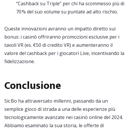
“Cashback su Triple” per chi ha scommesso più di
70 % del suo volume su puntate ad alto rischio.
Queste innovazioni avranno un impatto diretto sui
bonus: i casinò offriranno promozioni esclusive per i
tavoli VR (es. €50 di credito VR) e aumenteranno il
valore del cashback per i giocatori Live, incentivando la
fidelizzazione.
Conclusione
Sic Bo ha attraversato millenni, passando da un
semplice gioco di strada a una delle esperienze più
tecnologicamente avanzate nei casinò online del 2024.
Abbiamo esaminato la sua storia, le offerte di