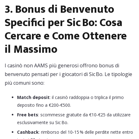
3. Bonus di Benvenuto
Specifici per Sic Bo: Cosa
Cercare e Come Ottenere
il Massimo
I casinò non AAMS più generosi offrono bonus di
benvenuto pensati per i giocatori di Sic Bo. Le tipologie
più comuni sono:
Match deposit
: il casinò raddoppia o triplica il primo
deposito fino a €200‑€500.
Free bets
: scommesse gratuite da €10‑€25 da utilizzare
esclusivamente su Sic Bo.
Cashback
: rimborso del 10‑15 % delle perdite nette entro