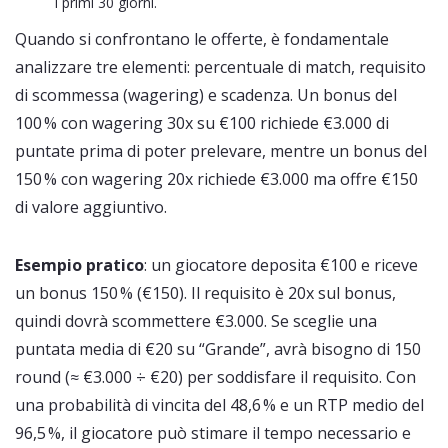
i primi 30 giorni.
Quando si confrontano le offerte, è fondamentale
analizzare tre elementi: percentuale di match, requisito
di scommessa (wagering) e scadenza. Un bonus del
100 % con wagering 30x su €100 richiede €3.000 di
puntate prima di poter prelevare, mentre un bonus del
150 % con wagering 20x richiede €3.000 ma offre €150
di valore aggiuntivo.
Esempio pratico
: un giocatore deposita €100 e riceve
un bonus 150 % (€150). Il requisito è 20x sul bonus,
quindi dovrà scommettere €3.000. Se sceglie una
puntata media di €20 su “Grande”, avrà bisogno di 150
round (≈ €3.000 ÷ €20) per soddisfare il requisito. Con
una probabilità di vincita del 48,6 % e un RTP medio del
96,5 %, il giocatore può stimare il tempo necessario e