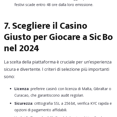
festivi scade entro 48 ore dalla loro emissione.
7. Scegliere il Casino
Giusto per Giocare a Sic Bo
nel 2024
La scelta della piattaforma è cruciale per un’esperienza
sicura e divertente. I criteri di selezione più importanti
sono:
Licenza
: preferire casinò con licenza di Malta, Gibraltar o
Curacao, che garantiscono audit regolari.
Sicurezza
: crittografia SSL a 256 bit, verifica KYC rapida e
opzioni di pagamento affidabili.