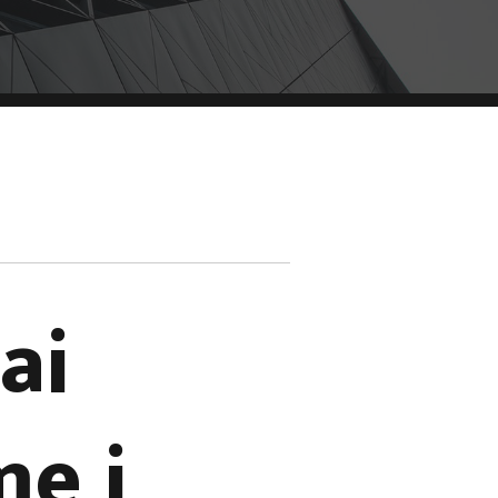
ai
e i