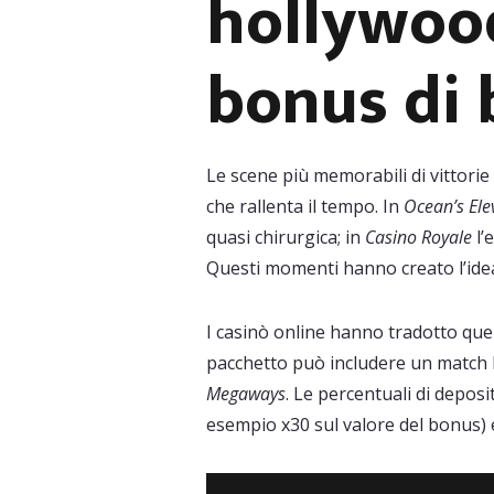
hollywood
bonus di
Le scene più memorabili di vittor
che rallenta il tempo. In
Ocean’s Ele
quasi chirurgica; in
Casino Royale
l’
Questi momenti hanno creato l’idea 
I casinò online hanno tradotto que
pacchetto può includere un match bo
Megaways
. Le percentuali di depos
esempio x30 sul valore del bonus) e 