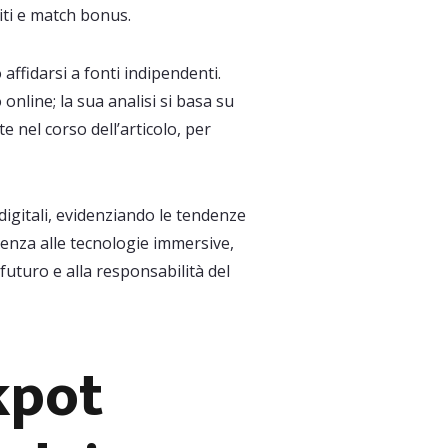
uiti e match bonus.
ffidarsi a fonti indipendenti.
online; la sua analisi si basa su
e nel corso dell’articolo, per
digitali, evidenziando le tendenze
genza alle tecnologie immersive,
futuro e alla responsabilità del
ckpot