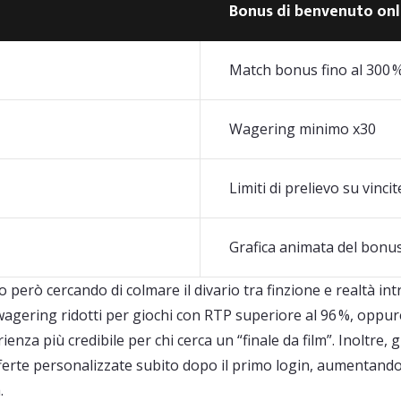
Bonus di benvenuto onl
Match bonus fino al 300 
Wagering minimo x30
Limiti di prelievo su vincit
Grafica animata del bonu
però cercando di colmare il divario tra finzione e realtà in
wagering ridotti per giochi con RTP superiore al 96 %, oppure
ienza più credibile per chi cerca un “finale da film”. Inoltre,
erte personalizzate subito dopo il primo login, aumentando 
.