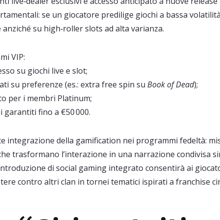
venti live‑dealer esclusivi e accesso anticipato a nuove relea
ortamentali: se un giocatore predilige giochi a bassa volatili
 anziché su high‑roller slots ad alta varianza.
mi VIP:
o su giochi live e slot;
ti su preferenze (es.: extra free spin su
Book of Dead
);
to per i membri Platinum;
 garantiti fino a €50 000.
te integrazione della gamification nei programmi fedeltà: mi
 che trasformano l’interazione in una narrazione condivisa si
’introduzione di social gaming integrato consentirà ai giocato
 contro altri clan in tornei tematici ispirati a franchise c