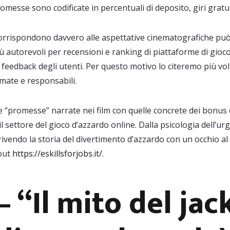
promesse sono codificate in percentuali di deposito, giri grat
corrispondono davvero alle aspettative cinematografiche può a
ù autorevoli per recensioni e ranking di piattaforme di gioco 
feedback degli utenti. Per questo motivo lo citeremo più volt
rmate e responsabili.
e “promesse” narrate nei film con quelle concrete dei bonus 
 settore del gioco d’azzardo online. Dalla psicologia dell’ur
vendo la storia del divertimento d’azzardo con un occhio al 
 out
https://eskillsforjobs.it/
.
– “Il mito del ja