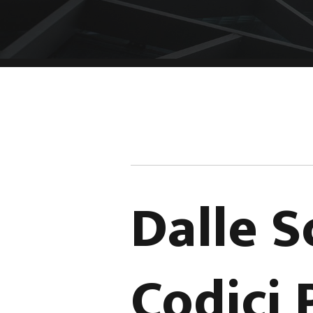
Dalle S
Codici