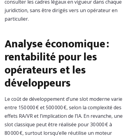
consulter les cadres légaux en vigueur dans chaque
juridiction, sans être dirigés vers un opérateur en
particulier.
Analyse économique :
rentabilité pour les
opérateurs et les
développeurs
Le coût de développement d’une slot moderne varie
entre 150 000 € et 500 000 €, selon la complexité des
effets RA/VR et l’implication de l’IA. En revanche, une
slot classique peut être réalisée pour 30 000 € à
80 000 €, surtout lorsqu’elle réutilise un moteur