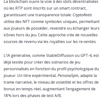
La blockchain ouvre la voie à des slots décentralisées
où les RTP sont inscrits sur un smart contract,
garantissant une transparence totale.
CryptoReels
utilise des NFT comme symboles uniques, permettant
aux joueurs de posséder, revendre ou échanger leurs
icônes hors du jeu. Cette approche crée de nouvelles
sources de revenu via les royalties sur les re‑ventes.
L’IA générative, comme StableDiffusion ou GPT‑4, est
déjà testée pour créer des scénarios de jeu
personnalisés en fonction du profil psychologique du
joueur. Un titre expérimental,
PersonaSpin
, adapte la
trame narrative, le niveau de volatilité et les offres de
bonus en temps réel, augmentant l’engagement de
18 % lors des phases de test A/B.