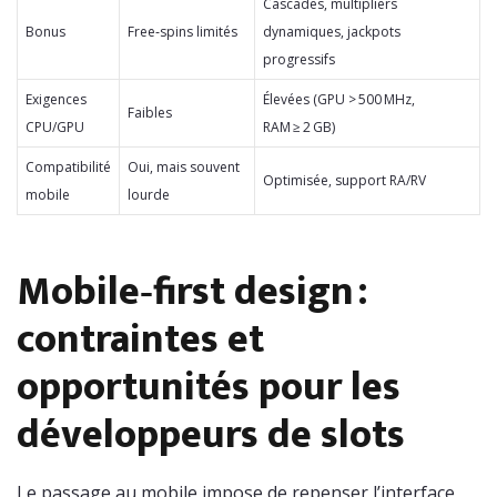
Cascades, multipliers
Bonus
Free‑spins limités
dynamiques, jackpots
progressifs
Exigences
Élevées (GPU > 500 MHz,
Faibles
CPU/GPU
RAM ≥ 2 GB)
Compatibilité
Oui, mais souvent
Optimisée, support RA/RV
mobile
lourde
Mobile‑first design :
contraintes et
opportunités pour les
développeurs de slots
Le passage au mobile impose de repenser l’interface