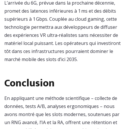
L’arrivée du 6G, prévue dans la prochaine décennie,
promet des latences inférieures à 1 ms et des débits
supérieurs à 1 Gbps. Couplée au cloud gaming, cette
technologie permettra aux développeurs de diffuser
des expériences VR ultra‑réalistes sans nécessiter de
matériel local puissant. Les opérateurs qui investiront
tôt dans ces infrastructures pourraient dominer le
marché mobile des slots d’ici 2035.
Conclusion
En appliquant une méthode scientifique – collecte de
données, tests A/B, analyses ergonomiques – nous
avons montré que les slots modernes, soutenues par
un RNG avancé, l’IA et la RA, offrent une rétention et