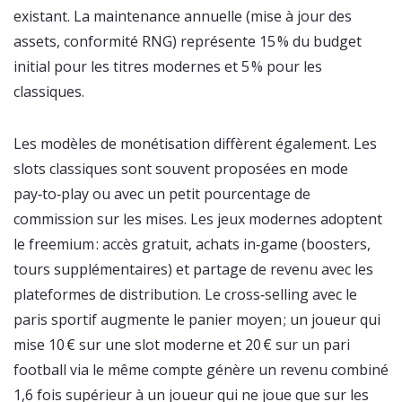
existant. La maintenance annuelle (mise à jour des
assets, conformité RNG) représente 15 % du budget
initial pour les titres modernes et 5 % pour les
classiques.
Les modèles de monétisation diffèrent également. Les
slots classiques sont souvent proposées en mode
pay‑to‑play ou avec un petit pourcentage de
commission sur les mises. Les jeux modernes adoptent
le freemium : accès gratuit, achats in‑game (boosters,
tours supplémentaires) et partage de revenu avec les
plateformes de distribution. Le cross‑selling avec le
paris sportif augmente le panier moyen ; un joueur qui
mise 10 € sur une slot moderne et 20 € sur un pari
football via le même compte génère un revenu combiné
1,6 fois supérieur à un joueur qui ne joue que sur les