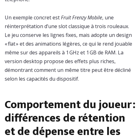
Un exemple concret est
Fruit Frenzy Mobile
, une
réinterprétation d’une slot classique à trois rouleaux.
Le jeu conserve les lignes fixes, mais adopte un design
« flat » et des animations légères, ce qui le rend jouable
même sur des appareils à 1 GHz et 1 GB de RAM. La
version desktop propose des effets plus riches,
démontrant comment un même titre peut être décliné
selon les capacités du dispositif.
Comportement du joueur :
différences de rétention
et de dépense entre les