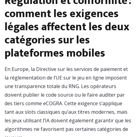
Régulation et conformité :
comment les exigences
légales affectent les deux
catégories sur les
plateformes mobiles
En Europe, la Directive sur les services de paiement et
la réglementation de l’UE sur le jeu en ligne imposent
une transparence totale du RNG. Les opérateurs
doivent publier le code source ou le faire auditer par
des tiers comme eCOGRA. Cette exigence s’applique
tant aux slots classiques qu’aux titres modernes, mais
les jeux utilisant l’IA doivent également garantir que les
algorithmes ne favorisent pas certaines catégories de