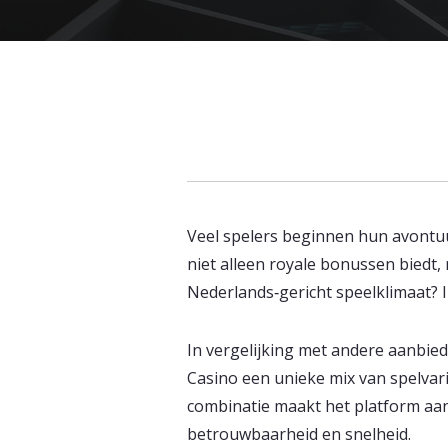
Veel spelers beginnen hun avontuur
niet alleen royale bonussen biedt, 
Nederlands‑gericht speelklimaat? I
In vergelijking met andere aanbied
Casino een unieke mix van spelvar
combinatie maakt het platform aant
betrouwbaarheid en snelheid.