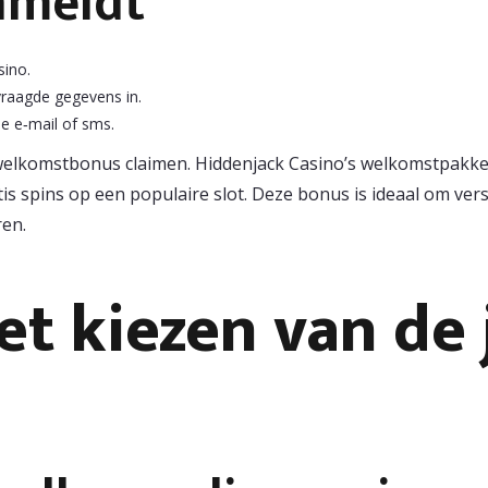
anmeldt
sino.
vraagde gegevens in.
de e‑mail of sms.
n welkomstbonus claimen. Hiddenjack Casino’s welkomstpakke
s spins op een populaire slot. Deze bonus is ideaal om vers
ren.
et kiezen van de 