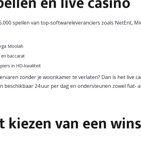
pellen en live casino
5.000 spellen van top‑softwareleveranciers zoals NetEnt, M
ega Moolah
e en baccarat
piers in HD‑kwaliteit
o ervaren zonder je woonkamer te verlaten? Dan is het live 
ijn beschikbaar 24 uur per dag en ondersteunen zowel fiat‑ a
et kiezen van een wi