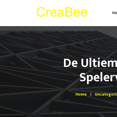
H
De Ultiem
Speler
Home
Uncategori