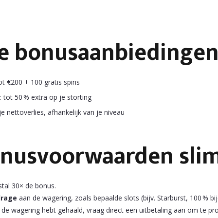
te bonusaanbiedinge
ot €200 + 100 gratis spins
: tot 50 % extra op je storting
je nettoverlies, afhankelijk van je niveau
onusvoorwaarden slim
tal 30× de bonus.
drage
aan de wagering, zoals bepaalde slots (bijv. Starburst, 100 % bij
 de wagering hebt gehaald, vraag direct een uitbetaling aan om te pro