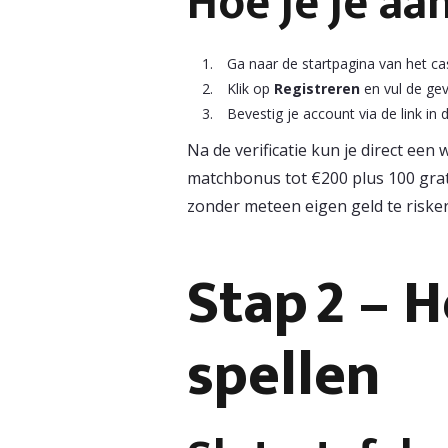
Hoe je je a
Ga naar de startpagina van het ca
Klik op
Registreren
en vul de ge
Bevestig je account via de link in 
Na de verificatie kun je direct ee
matchbonus tot €200 plus 100 grati
zonder meteen eigen geld te riske
Stap 2 – H
spellen