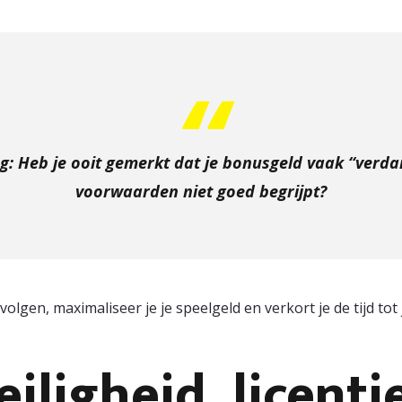
g: Heb je ooit gemerkt dat je bonusgeld vaak “verd
voorwaarden niet goed begrijpt?
lgen, maximaliseer je je speelgeld en verkort je de tijd to
eiligheid, licenti