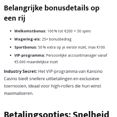
Belangrijke bonusdetails op
een rij
Welkomstbonus:
100 % tot €200 + 50 spins
Wagering‑eis:
25× bonusbedrag
Sportbonus:
50 % extra op je eerste inzet, max €100
VIP‑programma:
Persoonlijke accountmanager vanaf
€5.000 maandelijkse inzet
Industry Secret:
Het VIP‑programma van Kansino
Casino biedt snellere uitbetalingen en exclusieve
toernooien, ideaal voor high‑rollers die hun winst
maximaliseren.
Betalingsopties: Snelheid