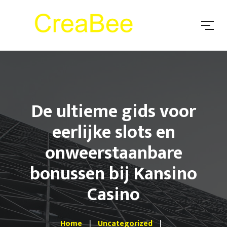
De ultieme gids voor
eerlijke slots en
onweerstaanbare
bonussen bij Kansino
Casino
Home
Uncategorized