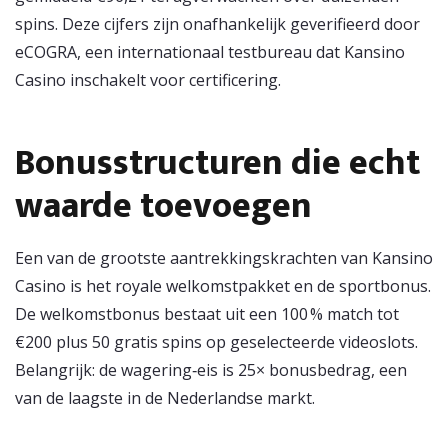
spins. Deze cijfers zijn onafhankelijk geverifieerd door
eCOGRA, een internationaal testbureau dat Kansino
Casino inschakelt voor certificering.
Bonusstructuren die echt
waarde toevoegen
Een van de grootste aantrekkingskrachten van Kansino
Casino is het royale welkomstpakket en de sportbonus.
De welkomstbonus bestaat uit een 100 % match tot
€200 plus 50 gratis spins op geselecteerde videoslots.
Belangrijk: de wagering‑eis is 25× bonusbedrag, een
van de laagste in de Nederlandse markt.