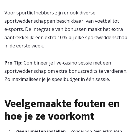
Voor sportliefhebbers zijn er ook diverse
sportweddenschappen beschikbaar, van voetbal tot
e‑sports. De integratie van bonussen maakt het extra
aantrekkelijk: een extra 10 % bij elke sportweddenschap
in de eerste week.
Pro Tip:
Combineer je live‑casino sessie met een
sportweddenschap om extra bonuscredits te verdienen.
Zo maximaliseer je je speelbudget in één sessie.
Veelgemaakte fouten en
hoe je ze voorkomt
Geen limieten instellen
– Zonder win‑/verlieslimieten