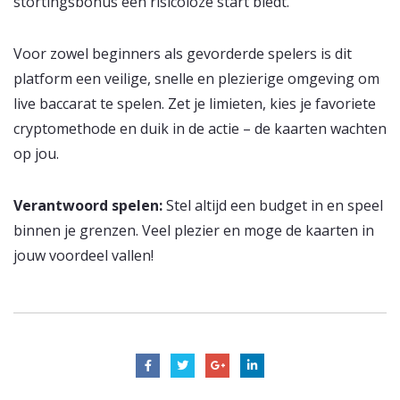
stortingsbonus een risicoloze start biedt.
Voor zowel beginners als gevorderde spelers is dit
platform een veilige, snelle en plezierige omgeving om
live baccarat te spelen. Zet je limieten, kies je favoriete
cryptomethode en duik in de actie – de kaarten wachten
op jou.
Verantwoord spelen:
Stel altijd een budget in en speel
binnen je grenzen. Veel plezier en moge de kaarten in
jouw voordeel vallen!