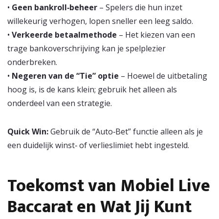
•
Geen bankroll‑beheer
– Spelers die hun inzet
willekeurig verhogen, lopen sneller een leeg saldo.
•
Verkeerde betaalmethode
– Het kiezen van een
trage bankoverschrijving kan je spelplezier
onderbreken.
•
Negeren van de “Tie” optie
– Hoewel de uitbetaling
hoog is, is de kans klein; gebruik het alleen als
onderdeel van een strategie.
Quick Win:
Gebruik de “Auto‑Bet” functie alleen als je
een duidelijk winst‑ of verlieslimiet hebt ingesteld.
Toekomst van Mobiel Live
Baccarat en Wat Jij Kunt