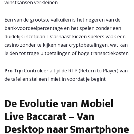
winstkansen verkleinen.
Een van de grootste valkuilen is het negeren van de
bank‑voordeelpercentage en het spelen zonder een
duidelijk inzetplan. Daarnaast kiezen spelers vaak een
casino zonder te kijken naar cryptobetalingen, wat kan
leiden tot trage uitbetalingen of hoge transactiekosten.
Pro Tip:
Controleer altijd de RTP (Return to Player) van
de tafel en stel een limiet in voordat je begint.
De Evolutie van Mobiel
Live Baccarat – Van
Desktop naar Smartphone