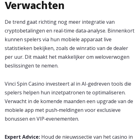
Verwachten
De trend gaat richting nog meer integratie van
cryptobetalingen en real‑time data‑analyse. Binnenkort
kunnen spelers via hun mobiele apparaat live
statistieken bekijken, zoals de winratio van de dealer
per uur. Dit maakt het makkelijker om weloverwogen
beslissingen te nemen.
Vinci Spin Casino investeert al in AI‑gedreven tools die
spelers helpen hun inzetpatronen te optimaliseren.
Verwacht in de komende maanden een upgrade van de
mobiele app met push‑meldingen voor exclusieve
bonussen en VIP‑evenementen.
Expert Advice:
Houd de nieuwssectie van het casino in