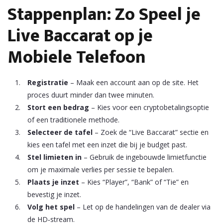
Stappenplan: Zo Speel je
Live Baccarat op je
Mobiele Telefoon
Registratie
– Maak een account aan op de site. Het
proces duurt minder dan twee minuten.
Stort een bedrag
– Kies voor een cryptobetalingsoptie
of een traditionele methode.
Selecteer de tafel
– Zoek de “Live Baccarat” sectie en
kies een tafel met een inzet die bij je budget past.
Stel limieten in
– Gebruik de ingebouwde limietfunctie
om je maximale verlies per sessie te bepalen.
Plaats je inzet
– Kies “Player”, “Bank” of “Tie” en
bevestig je inzet.
Volg het spel
– Let op de handelingen van de dealer via
de HD‑stream.