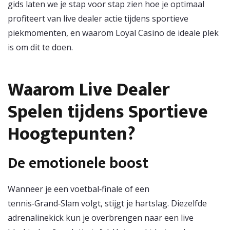
gids laten we je stap voor stap zien hoe je optimaal
profiteert van live dealer actie tijdens sportieve
piekmomenten, en waarom Loyal Casino de ideale plek
is om dit te doen.
Waarom Live Dealer
Spelen tijdens Sportieve
Hoogtepunten?
De emotionele boost
Wanneer je een voetbal‑finale of een
tennis‑Grand‑Slam volgt, stijgt je hartslag. Diezelfde
adrenalinekick kun je overbrengen naar een live