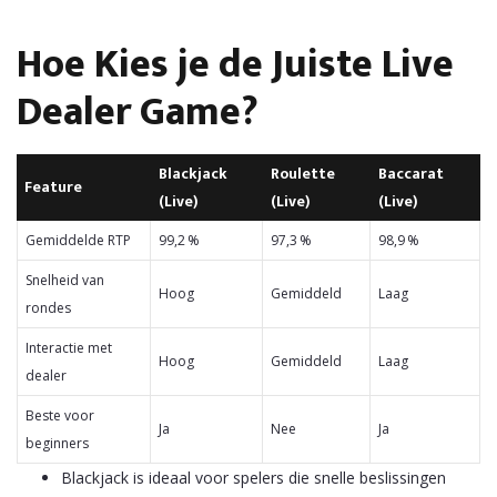
Hoe Kies je de Juiste Live
Dealer Game?
Blackjack
Roulette
Baccarat
Feature
(Live)
(Live)
(Live)
Gemiddelde RTP
99,2 %
97,3 %
98,9 %
Snelheid van
Hoog
Gemiddeld
Laag
rondes
Interactie met
Hoog
Gemiddeld
Laag
dealer
Beste voor
Ja
Nee
Ja
beginners
Blackjack is ideaal voor spelers die snelle beslissingen