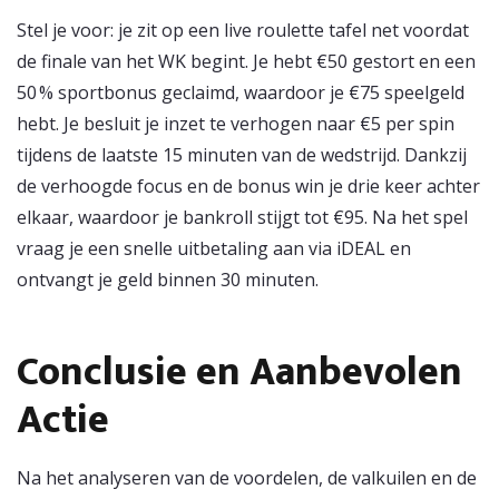
Stel je voor: je zit op een live roulette tafel net voordat
de finale van het WK begint. Je hebt €50 gestort en een
50 % sportbonus geclaimd, waardoor je €75 speelgeld
hebt. Je besluit je inzet te verhogen naar €5 per spin
tijdens de laatste 15 minuten van de wedstrijd. Dankzij
de verhoogde focus en de bonus win je drie keer achter
elkaar, waardoor je bankroll stijgt tot €95. Na het spel
vraag je een snelle uitbetaling aan via iDEAL en
ontvangt je geld binnen 30 minuten.
Conclusie en Aanbevolen
Actie
Na het analyseren van de voordelen, de valkuilen en de