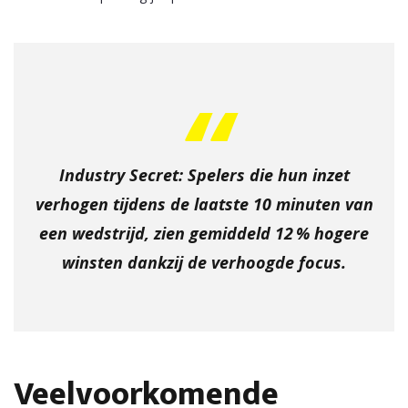
Industry Secret: Spelers die hun inzet
verhogen tijdens de laatste 10 minuten van
een wedstrijd, zien gemiddeld 12 % hogere
winsten dankzij de verhoogde focus.
Veelvoorkomende