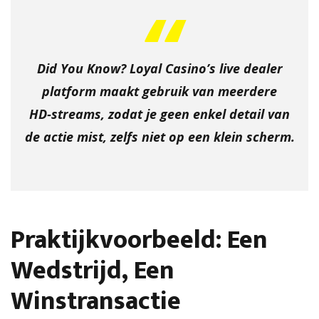
Did You Know? Loyal Casino’s live dealer
platform maakt gebruik van meerdere
HD‑streams, zodat je geen enkel detail van
de actie mist, zelfs niet op een klein scherm.
Praktijkvoorbeeld: Een
Wedstrijd, Een
Winstransactie