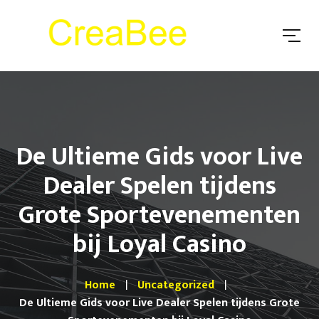
De Ultieme Gids voor Live
Dealer Spelen tijdens
Grote Sportevenementen
bij Loyal Casino
Home
Uncategorized
De Ultieme Gids voor Live Dealer Spelen tijdens Grote