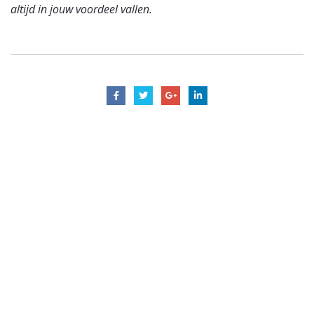
altijd in jouw voordeel vallen.