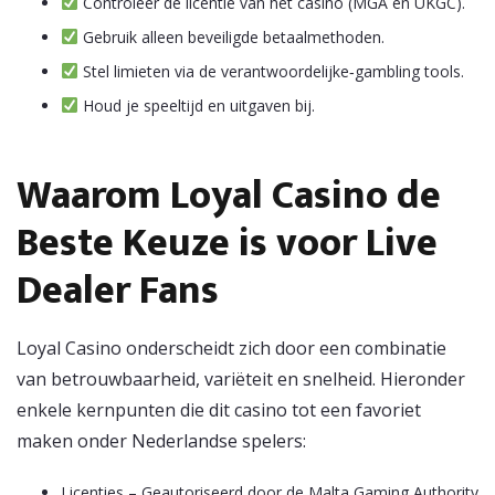
Controleer de licentie van het casino (MGA en UKGC).
Gebruik alleen beveiligde betaalmethoden.
Stel limieten via de verantwoordelijke‑gambling tools.
Houd je speeltijd en uitgaven bij.
Waarom Loyal Casino de
Beste Keuze is voor Live
Dealer Fans
Loyal Casino onderscheidt zich door een combinatie
van betrouwbaarheid, variëteit en snelheid. Hieronder
enkele kernpunten die dit casino tot een favoriet
maken onder Nederlandse spelers:
Licenties – Geautoriseerd door de Malta Gaming Authority