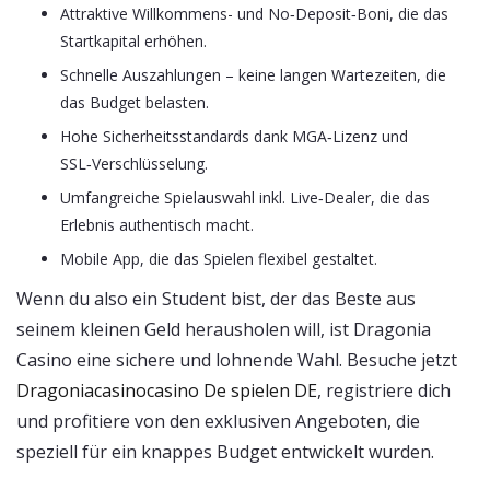
Attraktive Willkommens- und No‑Deposit‑Boni, die das
Startkapital erhöhen.
Schnelle Auszahlungen – keine langen Wartezeiten, die
das Budget belasten.
Hohe Sicherheitsstandards dank MGA‑Lizenz und
SSL‑Verschlüsselung.
Umfangreiche Spielauswahl inkl. Live‑Dealer, die das
Erlebnis authentisch macht.
Mobile App, die das Spielen flexibel gestaltet.
Wenn du also ein Student bist, der das Beste aus
seinem kleinen Geld herausholen will, ist Dragonia
Casino eine sichere und lohnende Wahl. Besuche jetzt
Dragoniacasinocasino De spielen DE
, registriere dich
und profitiere von den exklusiven Angeboten, die
speziell für ein knappes Budget entwickelt wurden.