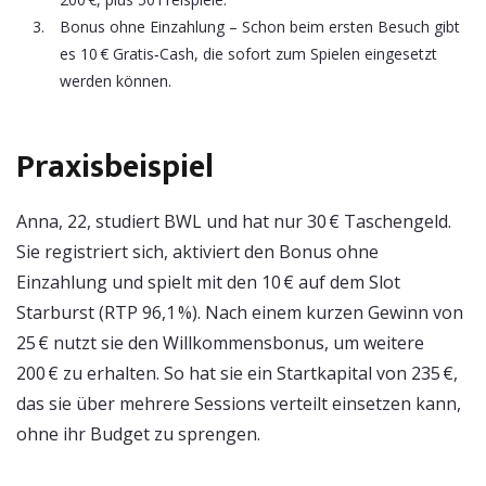
Bonus ohne Einzahlung – Schon beim ersten Besuch gibt
es 10 € Gratis‑Cash, die sofort zum Spielen eingesetzt
werden können.
Praxisbeispiel
Anna, 22, studiert BWL und hat nur 30 € Taschengeld.
Sie registriert sich, aktiviert den Bonus ohne
Einzahlung und spielt mit den 10 € auf dem Slot
Starburst (RTP 96,1 %). Nach einem kurzen Gewinn von
25 € nutzt sie den Willkommensbonus, um weitere
200 € zu erhalten. So hat sie ein Startkapital von 235 €,
das sie über mehrere Sessions verteilt einsetzen kann,
ohne ihr Budget zu sprengen.