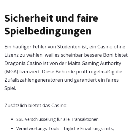
Sicherheit und faire
Spielbedingungen
Ein häufiger Fehler von Studenten ist, ein Casino ohne
Lizenz zu wählen, weil es scheinbar bessere Boni bietet.
Dragonia Casino ist von der Malta Gaming Authority
(MGA) lizenziert. Diese Behörde prüft regelmäßig die
Zufallszahlengeneratoren und garantiert ein faires
Spiel.
Zusätzlich bietet das Casino:
SSL‑Verschlüsselung für alle Transaktionen.
Verantwortungs‑Tools – tägliche Einzahlungslimits,