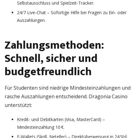
Selbstausschluss und Spielzeit‑Tracker.
24/7 Live‑Chat – Sofortige Hilfe bei Fragen zu Ein- oder
Auszahlungen.
Zahlungsmethoden:
Schnell, sicher und
budgetfreundlich
Für Studenten sind niedrige Mindesteinzahlungen und
rasche Auszahlungen entscheidend. Dragonia Casino
unterstützt:
Kredit‑ und Debitkarten (Visa, MasterCard) –
Mindesteinzahlung 10 €.
E‑Wallets (Skrill, Neteller) – Direktüberweisung in 24 Std.