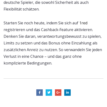
deutsche Spieler, die sowohl Sicherheit als auch
Flexibilität schätzen.
Starten Sie noch heute, indem Sie sich auf
1red
registrieren und das Cashback‑Feature aktivieren.
Denken Sie daran, verantwortungsbewusst zu spielen,
Limits zu setzen und das Bonus ohne Einzahlung als
zusätzlichen Anreiz zu nutzen. So verwandeln Sie jeden
Verlust in eine Chance – und das ganz ohne
komplizierte Bedingungen.