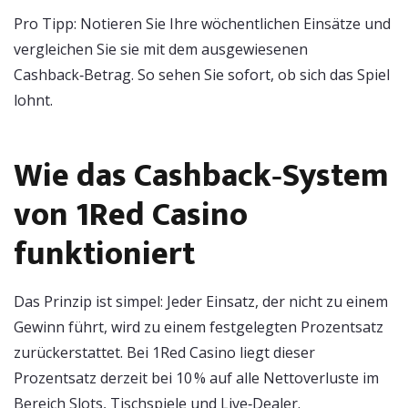
Pro Tipp: Notieren Sie Ihre wöchentlichen Einsätze und
vergleichen Sie sie mit dem ausgewiesenen
Cashback‑Betrag. So sehen Sie sofort, ob sich das Spiel
lohnt.
Wie das Cashback‑System
von 1Red Casino
funktioniert
Das Prinzip ist simpel: Jeder Einsatz, der nicht zu einem
Gewinn führt, wird zu einem festgelegten Prozentsatz
zurückerstattet. Bei 1Red Casino liegt dieser
Prozentsatz derzeit bei 10 % auf alle Nettoverluste im
Bereich Slots, Tischspiele und Live‑Dealer.