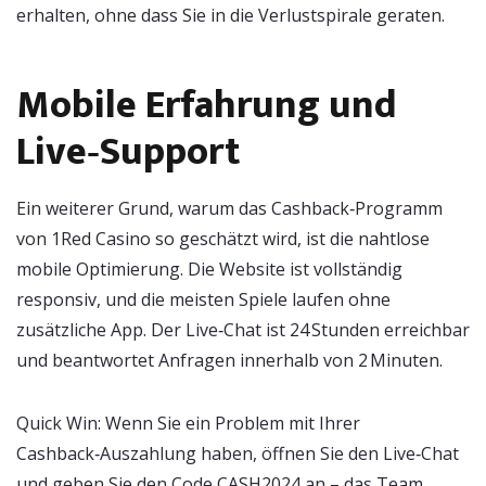
erhalten, ohne dass Sie in die Verlustspirale geraten.
Mobile Erfahrung und
Live‑Support
Ein weiterer Grund, warum das Cashback‑Programm
von 1Red Casino so geschätzt wird, ist die nahtlose
mobile Optimierung. Die Website ist vollständig
responsiv, und die meisten Spiele laufen ohne
zusätzliche App. Der Live‑Chat ist 24 Stunden erreichbar
und beantwortet Anfragen innerhalb von 2 Minuten.
Quick Win: Wenn Sie ein Problem mit Ihrer
Cashback‑Auszahlung haben, öffnen Sie den Live‑Chat
und geben Sie den Code CASH2024 an – das Team