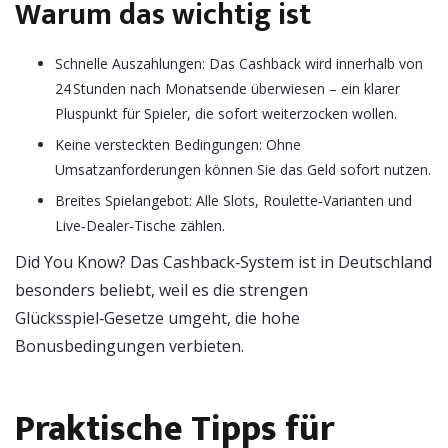
Warum das wichtig ist
Schnelle Auszahlungen: Das Cashback wird innerhalb von
24 Stunden nach Monatsende überwiesen – ein klarer
Pluspunkt für Spieler, die sofort weiterzocken wollen.
Keine versteckten Bedingungen: Ohne
Umsatzanforderungen können Sie das Geld sofort nutzen.
Breites Spielangebot: Alle Slots, Roulette‑Varianten und
Live‑Dealer‑Tische zählen.
Did You Know? Das Cashback‑System ist in Deutschland
besonders beliebt, weil es die strengen
Glücksspiel‑Gesetze umgeht, die hohe
Bonusbedingungen verbieten.
Praktische Tipps für