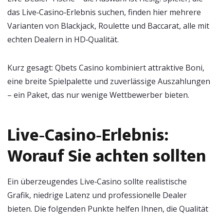
das Live‑Casino‑Erlebnis suchen, finden hier mehrere
Varianten von Blackjack, Roulette und Baccarat, alle mit
echten Dealern in HD‑Qualität.
Kurz gesagt: Qbets Casino kombiniert attraktive Boni,
eine breite Spielpalette und zuverlässige Auszahlungen
– ein Paket, das nur wenige Wettbewerber bieten.
Live‑Casino‑Erlebnis:
Worauf Sie achten sollten
Ein überzeugendes Live‑Casino sollte realistische
Grafik, niedrige Latenz und professionelle Dealer
bieten. Die folgenden Punkte helfen Ihnen, die Qualität