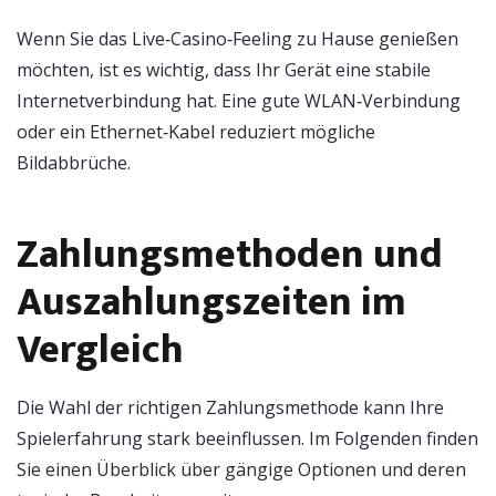
Wenn Sie das Live‑Casino‑Feeling zu Hause genießen
möchten, ist es wichtig, dass Ihr Gerät eine stabile
Internetverbindung hat. Eine gute WLAN‑Verbindung
oder ein Ethernet‑Kabel reduziert mögliche
Bildabbrüche.
Zahlungsmethoden und
Auszahlungszeiten im
Vergleich
Die Wahl der richtigen Zahlungsmethode kann Ihre
Spielerfahrung stark beeinflussen. Im Folgenden finden
Sie einen Überblick über gängige Optionen und deren