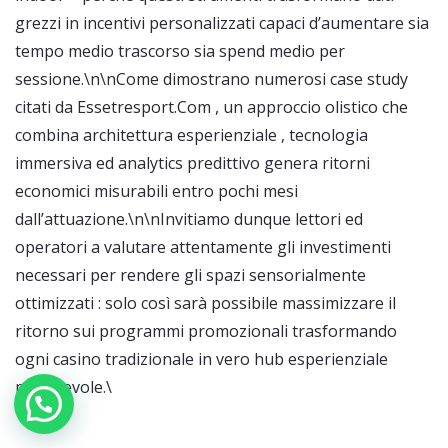
grezzi in incentivi personalizzati capaci d’aumentare sia
tempo medio trascorso sia spend medio per
sessione.\n\nCome dimostrano numerosi case study
citati da Essetresport.Com , un approccio olistico che
combina architettura esperienziale , tecnologia
immersiva ed analytics predittivo genera ritorni
economici misurabili entro pochi mesi
dall’attuazione.\n\nInvitiamo dunque lettori ed
operatori a valutare attentamente gli investimenti
necessari per rendere gli spazi sensorialmente
ottimizzati : solo così sarà possibile massimizzare il
ritorno sui programmi promozionali trasformando
ogni casino tradizionale in vero hub esperienziale
profittevole.\