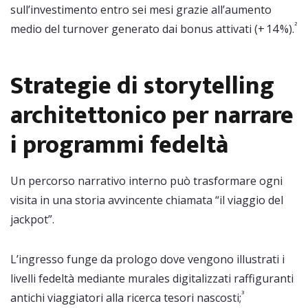
sull’investimento entro sei mesi grazie all’aumento
²
medio del turnover generato dai bonus attivati (+ 14 %).
Strategie di storytelling
architettonico per narrare
i programmi fedeltà
Un percorso narrativo interno può trasformare ogni
visita in una storia avvincente chiamata “il viaggio del
jackpot”.
L’ingresso funge da prologo dove vengono illustrati i
livelli fedeltà mediante murales digitalizzati raffiguranti
³
antichi viaggiatori alla ricerca tesori nascosti;