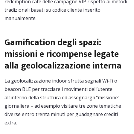
redemption rate delle campagne VIP rispetto ai metodi
tradizionali basati su codice cliente inserito
manualmente.
Gamification degli spazi:
missioni e ricompense legate
alla geolocalizzazione interna
La geolocalizzazione indoor sfrutta segnali Wi‑Fi o
beacon BLE per tracciare i movimenti dell’utente
all’interno della struttura ed assegnargli “missione”
giornaliera – ad esempio visitare tre zone tematiche
diverse entro trenta minuti per guadagnare crediti
extra.