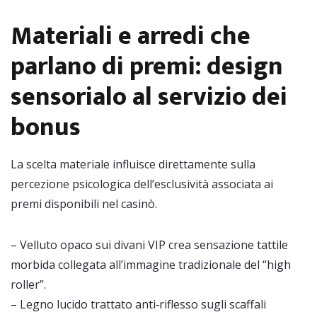
Materiali e arredi che
parlano di premi: design
sensorialo al servizio dei
bonus
La scelta materiale influisce direttamente sulla
percezione psicologica dell’esclusività associata ai
premi disponibili nel casinò.
– Velluto opaco sui divani VIP crea sensazione tattile
morbida collegata all’immagine tradizionale del “high
roller”.
– Legno lucido trattato anti‑riflesso sugli scaffali