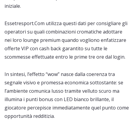
iniziale.
Essetresport.Com utilizza questi dati per consigliare gli
operatori su quali combinazioni cromatiche adottare
nei loro lounge premium quando vogliono enfatizzare
offerte VIP con cash back garantito su tutte le
scommesse effettuate entro le prime tre ore dal login.
In sintesi, l’effetto “wow” nasce dalla coerenza tra
segnale visivo e promessa economica sottostante: se
l’ambiente comunica lusso tramite velluto scuro ma
illumina i punti bonus con LED bianco brillante, il
giocatore percepisce immediatamente quel punto come
opportunità redditizia.