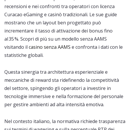
recensioni e nei confronti tra operatori con licenza
Curacao eGaming e casinò tradizionali. Le sue guide
mostrano che un layout ben progettato può
incrementare il tasso di attivazione dei bonus fino
al 35 %. Scopri di più su un modello senza AAMS
visitando il
casino senza AAMS
e confronta i dati con le
statistiche globali.
Questa sinergia tra architettura esperienziale e
meccaniche di reward sta ridefinendo la competitività
del settore, spingendo gli operatori a investire in
tecnologie immersive e nella formazione del personale
per gestire ambienti ad alta intensità emotiva.
Nel contesto italiano, la normativa richiede trasparenza
sui termini di wagering e sulla percentuale RTP dei