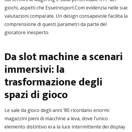
giochi, aspetti che Essetresport.Com evidenzia nelle sue
valutazioni comparate. Un design consapevole facilita la
comprensione di questi parametri da parte del
giocatore inesperto.
Da slot machine a scenari
immersivi: la
trasformazione degli
spazi di gioco
Le sale da gioco degli anni ’80 ricordano enormi
magazzini pieni di macchine a leva, dove l’unico
elemento distintivo era la luce intermittente dei display