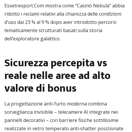
Essetresport.Com mostra come “Casinò Nebula” abbia
ridotto i reclami relativi alla chiarezza delle condizioni
d’uso dai 23 % al 9 % dopo aver introdotto percorsi
tematicamente strutturati basati sulla storia
dell’exploratore galattico.
Sicurezza percepita vs
reale nelle aree ad alto
valore di bonus
La progettazione anti-furto moderna combina
sorveglianza invisibile – telecamere AI integrate nei
pannelli decorativi – con barriere fisiche sottilissime
realizzate in vetro temperato anti‑shatter posizionate