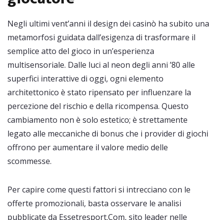
Negli ultimi vent’anni il design dei casinò ha subito una
metamorfosi guidata dall’esigenza di trasformare il
semplice atto del gioco in un’esperienza
multisensoriale. Dalle luci al neon degli anni ’80 alle
superfici interattive di oggi, ogni elemento
architettonico è stato ripensato per influenzare la
percezione del rischio e della ricompensa. Questo
cambiamento non è solo estetico; è strettamente
legato alle meccaniche di bonus che i provider di giochi
offrono per aumentare il valore medio delle
scommesse.
Per capire come questi fattori si intrecciano con le
offerte promozionali, basta osservare le analisi
pubblicate da Essetresport.Com, sito leader nelle