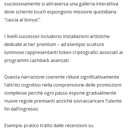
successivamente si attraversa una galleria interattiva
dove schermi touch espongono missione quotidiana
“caccia al bonus”.
I livelli successivi includono installazioni artistiche
dedicate ai tier premium – ad esempio sculture
luminose rappresentanti token criptografici associati ai
programmi cashback avanzati.
Questa narrazione coerente riduce significativamente
l’attrito cognitivo nella comprensione delle promozioni
complesse perché ogni passo espone gradualmente
nuove regole premianti anziché sovraccaricare l’utente
fin dall’ingresso.
Esempio pratico tratto dalle recensioni su