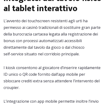
al tablet interattivo
L’avvento dei touchscreen resistenti agli urti ha
permesso ai casinò tradizionali di sostituire gran parte
della burocrazia cartacea legata alla registrazione dei
bonus con processi automatizzati accessibili
direttamente dal tavolo da gioco o dal chiosco
self‑service situato nel corridoio principale.
I kiosk consentono al giocatore d’inserire rapidamente
ID unico o QR code fornito dall’app mobile per
sbloccare crediti extra senza attendere l’intervento del
croupier.
L’integrazione con app mobile permette inoltre l’invio