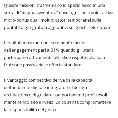
Queste missioni trasformano lo spazio fisico in una
sorta di “mappa avventura” dove ogni checkpoint attiva
micro‑bonus quali moltiplicatori temporanei sulle
puntate o giri gratuiti aggiuntivi sui giochi selezionati.
I risultati mostrano un incremento medio
dell’engagement pari al 31 % quando gli utenti
partecipano attivamente alle sfide rispetto alla sola
fruizione passiva delle offerte standard.
Il vantaggio competitivo deriva dalla capacità
dell’ambiente digitale integrato nel design
architettonico di guidare comportamenti profittevoli
mantenendo alto il livello ludico senza compromettere
la responsabilità nel gioco.