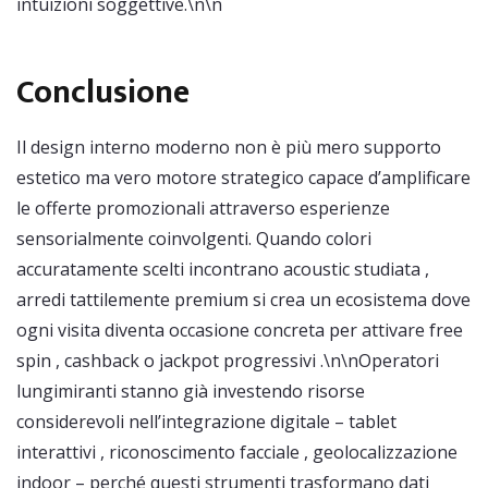
intuizioni soggettive.\n\n
Conclusione
Il design interno moderno non è più mero supporto
estetico ma vero motore strategico capace d’amplificare
le offerte promozionali attraverso esperienze
sensorialmente coinvolgenti. Quando colori
accuratamente scelti incontrano acoustic studiata ,
arredi tattilemente premium si crea un ecosistema dove
ogni visita diventa occasione concreta per attivare free
spin , cashback o jackpot progressivi .\n\nOperatori
lungimiranti stanno già investendo risorse
considerevoli nell’integrazione digitale – tablet
interattivi , riconoscimento facciale , geolocalizzazione
indoor – perché questi strumenti trasformano dati