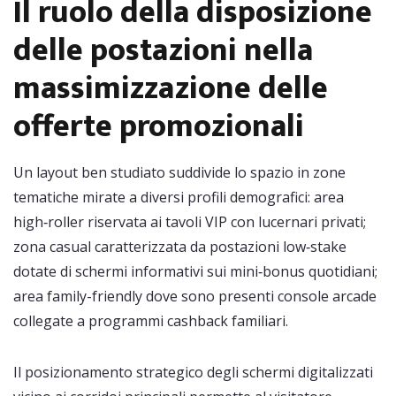
Il ruolo della disposizione
delle postazioni nella
massimizzazione delle
offerte promozionali
Un layout ben studiato suddivide lo spazio in zone
tematiche mirate a diversi profili demografici: area
high‑roller riservata ai tavoli VIP con lucernari privati;
zona casual caratterizzata da postazioni low‑stake
dotate di schermi informativi sui mini‑bonus quotidiani;
area family-friendly dove sono presenti console arcade
collegate a programmi cashback familiari.
Il posizionamento strategico degli schermi digitalizzati