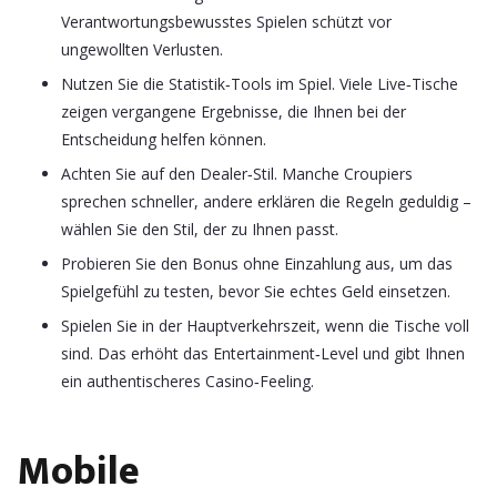
Verantwortungsbewusstes Spielen schützt vor
ungewollten Verlusten.
Nutzen Sie die Statistik‑Tools im Spiel. Viele Live‑Tische
zeigen vergangene Ergebnisse, die Ihnen bei der
Entscheidung helfen können.
Achten Sie auf den Dealer‑Stil. Manche Croupiers
sprechen schneller, andere erklären die Regeln geduldig –
wählen Sie den Stil, der zu Ihnen passt.
Probieren Sie den Bonus ohne Einzahlung aus, um das
Spielgefühl zu testen, bevor Sie echtes Geld einsetzen.
Spielen Sie in der Hauptverkehrszeit, wenn die Tische voll
sind. Das erhöht das Entertainment‑Level und gibt Ihnen
ein authentischeres Casino‑Feeling.
Mobile