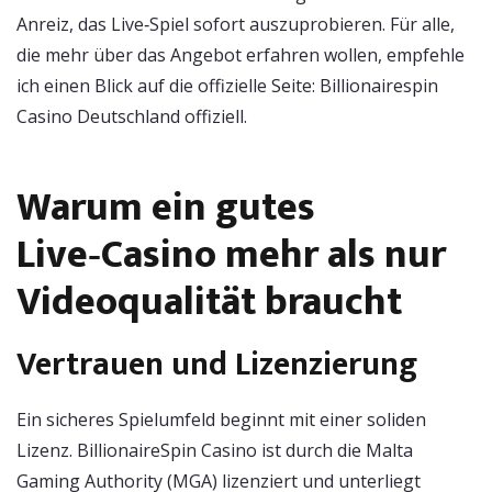
Anreiz, das Live‑Spiel sofort auszuprobieren. Für alle,
die mehr über das Angebot erfahren wollen, empfehle
ich einen Blick auf die offizielle Seite: Billionairespin
Casino Deutschland offiziell.
Warum ein gutes
Live‑Casino mehr als nur
Videoqualität braucht
Vertrauen und Lizenzierung
Ein sicheres Spielumfeld beginnt mit einer soliden
Lizenz. BillionaireSpin Casino ist durch die Malta
Gaming Authority (MGA) lizenziert und unterliegt