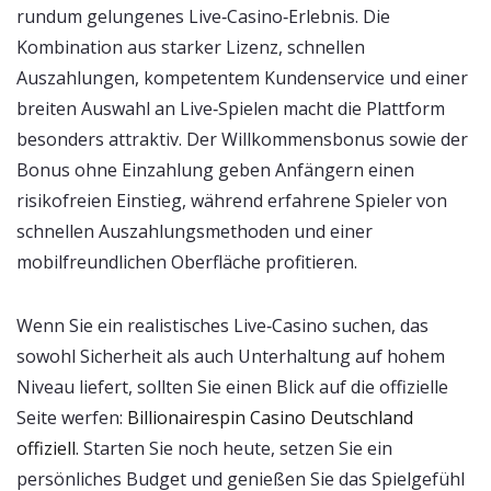
rundum gelungenes Live‑Casino‑Erlebnis. Die
Kombination aus starker Lizenz, schnellen
Auszahlungen, kompetentem Kundenservice und einer
breiten Auswahl an Live‑Spielen macht die Plattform
besonders attraktiv. Der Willkommensbonus sowie der
Bonus ohne Einzahlung geben Anfängern einen
risikofreien Einstieg, während erfahrene Spieler von
schnellen Auszahlungsmethoden und einer
mobilfreundlichen Oberfläche profitieren.
Wenn Sie ein realistisches Live‑Casino suchen, das
sowohl Sicherheit als auch Unterhaltung auf hohem
Niveau liefert, sollten Sie einen Blick auf die offizielle
Seite werfen:
Billionairespin Casino Deutschland
offiziell
. Starten Sie noch heute, setzen Sie ein
persönliches Budget und genießen Sie das Spielgefühl