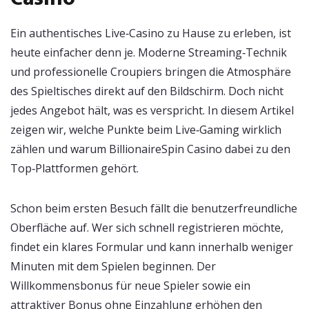
Ein authentisches Live‑Casino zu Hause zu erleben, ist
heute einfacher denn je. Moderne Streaming‑Technik
und professionelle Croupiers bringen die Atmosphäre
des Spieltisches direkt auf den Bildschirm. Doch nicht
jedes Angebot hält, was es verspricht. In diesem Artikel
zeigen wir, welche Punkte beim Live‑Gaming wirklich
zählen und warum BillionaireSpin Casino dabei zu den
Top‑Plattformen gehört.
Schon beim ersten Besuch fällt die benutzerfreundliche
Oberfläche auf. Wer sich schnell registrieren möchte,
findet ein klares Formular und kann innerhalb weniger
Minuten mit dem Spielen beginnen. Der
Willkommensbonus für neue Spieler sowie ein
attraktiver Bonus ohne Einzahlung erhöhen den