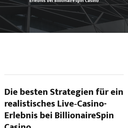
Erlebnis bei BillionaireSpin Casino
Die besten Strategien für ein
realistisches Live‑Casino-
Erlebnis bei BillionaireSpin
Casino