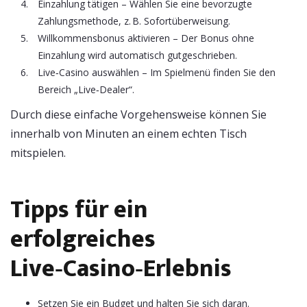
Einzahlung tätigen – Wählen Sie eine bevorzugte
Zahlungsmethode, z. B. Sofortüberweisung.
Willkommensbonus aktivieren – Der Bonus ohne
Einzahlung wird automatisch gutgeschrieben.
Live‑Casino auswählen – Im Spielmenü finden Sie den
Bereich „Live‑Dealer“.
Durch diese einfache Vorgehensweise können Sie
innerhalb von Minuten an einem echten Tisch
mitspielen.
Tipps für ein
erfolgreiches
Live‑Casino‑Erlebnis
Setzen Sie ein Budget und halten Sie sich daran.