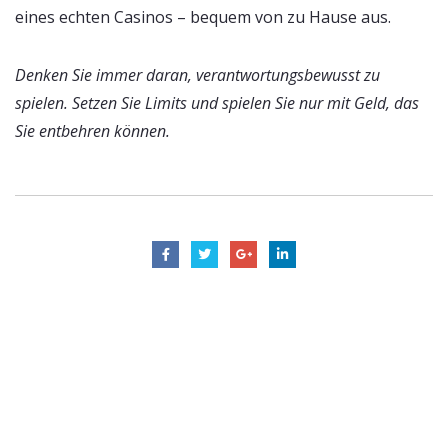
eines echten Casinos – bequem von zu Hause aus.
Denken Sie immer daran, verantwortungsbewusst zu
spielen. Setzen Sie Limits und spielen Sie nur mit Geld, das
Sie entbehren können.