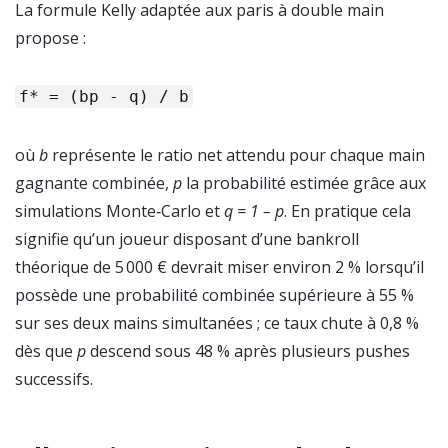
La formule Kelly adaptée aux paris à double main
propose :
f* = (bp - q) / b
où
b
représente le ratio net attendu pour chaque main
gagnante combinée,
p
la probabilité estimée grâce aux
simulations Monte‑Carlo et
q = 1 – p
. En pratique cela
signifie qu’un joueur disposant d’une bankroll
théorique de 5 000 € devrait miser environ 2 % lorsqu’il
possède une probabilité combinée supérieure à 55 %
sur ses deux mains simultanées ; ce taux chute à 0,8 %
dès que
p
descend sous 48 % après plusieurs pushes
successifs.