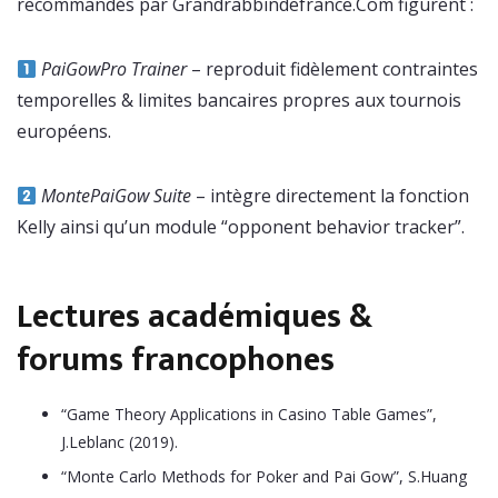
recommandés par Grandrabbindefrance.Com figurent :
PaiGowPro Trainer
– reproduit fidèlement contraintes
temporelles & limites bancaires propres aux tournois
européens.
MontePaiGow Suite
– intègre directement la fonction
Kelly ainsi qu’un module “opponent behavior tracker”.
Lectures académiques &
forums francophones
“Game Theory Applications in Casino Table Games”,
J.Leblanc (2019).
“Monte Carlo Methods for Poker and Pai Gow”, S.Huang