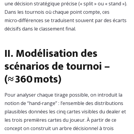
une décision stratégique précise (« split » ou « stand »).
Dans les tournois où chaque point compte, ces
micro‑différences se traduisent souvent par des écarts
décisifs dans le classement final.
II. Modélisation des
scénarios de tournoi –
(≈ 360 mots)
Pour analyser chaque tirage possible, on introduit la
notion de “hand‑range” : l’ensemble des distributions
plausibles données les cinq cartes visibles du dealer et
les trois premières cartes du joueur. À partir de ce
concept on construit un arbre décisionnel à trois