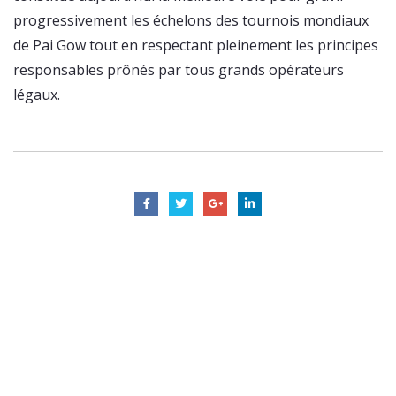
progressivement les échelons des tournois mondiaux
de Pai Gow tout en respectant pleinement les principes
responsables prônés par tous grands opérateurs
légaux.​