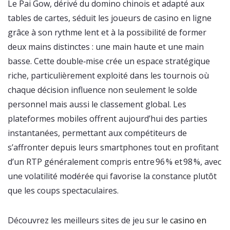
Le Pai Gow, dérivé du domino chinois et adapté aux
tables de cartes, séduit les joueurs de casino en ligne
grâce à son rythme lent et à la possibilité de former
deux mains distinctes : une main haute et une main
basse. Cette double‑mise crée un espace stratégique
riche, particulièrement exploité dans les tournois où
chaque décision influence non seulement le solde
personnel mais aussi le classement global. Les
plateformes mobiles offrent aujourd’hui des parties
instantanées, permettant aux compétiteurs de
s’affronter depuis leurs smartphones tout en profitant
d’un RTP généralement compris entre 96 % et 98 %, avec
une volatilité modérée qui favorise la constance plutôt
que les coups spectaculaires.
Découvrez les meilleurs sites de jeu sur le
casino en