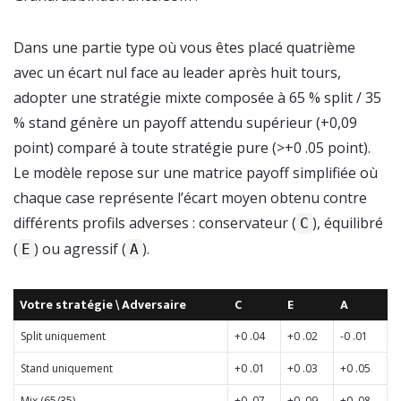
Dans une partie type où vous êtes placé quatrième
avec un écart nul face au leader après huit tours,
adopter une stratégie mixte composée à 65 % split / 35
% stand génère un payoff attendu supérieur (+0,09
point) comparé à toute stratégie pure (>+0 .05 point).
Le modèle repose sur une matrice payoff simplifiée où
chaque case représente l’écart moyen obtenu contre
différents profils adverses : conservateur (
), équilibré
C
(
) ou agressif (
).
E
A
Votre stratégie \ Adversaire
C
E
A
Split uniquement
+0 .04
+0 .02
-0 .01
Stand uniquement
+0 .01
+0 .03
+0 .05
Mix (65/35)
+0 .07
+0 .09
+0 .08