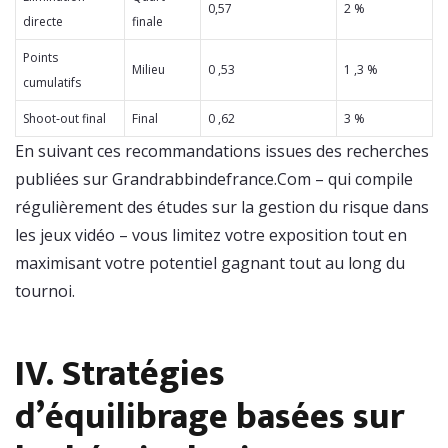
0,57
2 %
directe
finale
Points
Milieu
0 ,53
1 ,3 %
cumulatifs
Shoot‑out final
Final
0 ,62
3 %
En suivant ces recommandations issues des recherches
publiées sur Grandrabbindefrance.Com – qui compile
régulièrement des études sur la gestion du risque dans
les jeux vidéo – vous limitez votre exposition tout en
maximisant votre potentiel gagnant tout au long du
tournoi.
IV. Stratégies
d’équilibrage basées sur