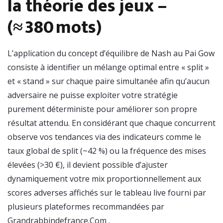
la théorie des jeux –
(≈ 380 mots)
L’application du concept d’équilibre de Nash au Pai Gow
consiste à identifier un mélange optimal entre « split »
et « stand » sur chaque paire simultanée afin qu’aucun
adversaire ne puisse exploiter votre stratégie
purement déterministe pour améliorer son propre
résultat attendu. En considérant que chaque concurrent
observe vos tendances via des indicateurs comme le
taux global de split (~42 %) ou la fréquence des mises
élevées (>30 €), il devient possible d’ajuster
dynamiquement votre mix proportionnellement aux
scores adverses affichés sur le tableau live fourni par
plusieurs plateformes recommandées par
Grandrabbindefrance.Com .