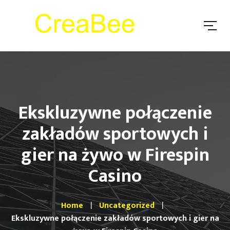
Ekskluzywne połączenie
zakładów sportowych i
gier na żywo w Firespin
Casino
Home
Uncategorized
Ekskluzywne połączenie zakładów sportowych i gier na