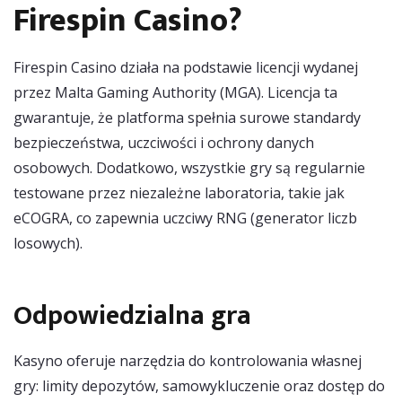
Firespin Casino?
Firespin Casino działa na podstawie licencji wydanej
przez Malta Gaming Authority (MGA). Licencja ta
gwarantuje, że platforma spełnia surowe standardy
bezpieczeństwa, uczciwości i ochrony danych
osobowych. Dodatkowo, wszystkie gry są regularnie
testowane przez niezależne laboratoria, takie jak
eCOGRA, co zapewnia uczciwy RNG (generator liczb
losowych).
Odpowiedzialna gra
Kasyno oferuje narzędzia do kontrolowania własnej
gry: limity depozytów, samowykluczenie oraz dostęp do