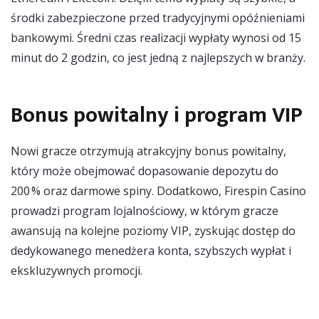
środki zabezpieczone przed tradycyjnymi opóźnieniami
bankowymi. Średni czas realizacji wypłaty wynosi od 15
minut do 2 godzin, co jest jedną z najlepszych w branży.
Bonus powitalny i program VIP
Nowi gracze otrzymują atrakcyjny bonus powitalny,
który może obejmować dopasowanie depozytu do
200 % oraz darmowe spiny. Dodatkowo, Firespin Casino
prowadzi program lojalnościowy, w którym gracze
awansują na kolejne poziomy VIP, zyskując dostęp do
dedykowanego menedżera konta, szybszych wypłat i
ekskluzywnych promocji.