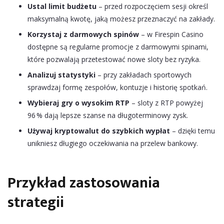
Ustal limit budżetu
– przed rozpoczęciem sesji określ
maksymalną kwotę, jaką możesz przeznaczyć na zakłady.
Korzystaj z darmowych spinów
– w Firespin Casino
dostępne są regularne promocje z darmowymi spinami,
które pozwalają przetestować nowe sloty bez ryzyka.
Analizuj statystyki
– przy zakładach sportowych
sprawdzaj formę zespołów, kontuzje i historię spotkań.
Wybieraj gry o wysokim RTP
– sloty z RTP powyżej
96 % dają lepsze szanse na długoterminowy zysk.
Używaj kryptowalut do szybkich wypłat
– dzięki temu
unikniesz długiego oczekiwania na przelew bankowy.
Przykład zastosowania
strategii