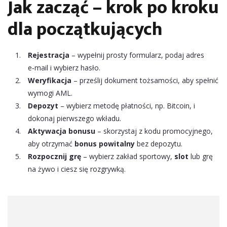
Jak zacząć – krok po kroku
dla początkujących
Rejestracja
– wypełnij prosty formularz, podaj adres
e‑mail i wybierz hasło.
Weryfikacja
– prześlij dokument tożsamości, aby spełnić
wymogi AML.
Depozyt
– wybierz metodę płatności, np. Bitcoin, i
dokonaj pierwszego wkładu.
Aktywacja bonusu
– skorzystaj z kodu promocyjnego,
aby otrzymać
bonus powitalny
bez depozytu.
Rozpocznij grę
– wybierz zakład sportowy,
slot
lub grę
na żywo i ciesz się rozgrywką.