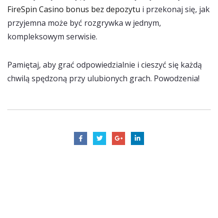
FireSpin Casino bonus bez depozytu
i przekonaj się, jak
przyjemna może być rozgrywka w jednym,
kompleksowym serwisie.
Pamiętaj, aby grać odpowiedzialnie i cieszyć się każdą
chwilą spędzoną przy ulubionych grach. Powodzenia!