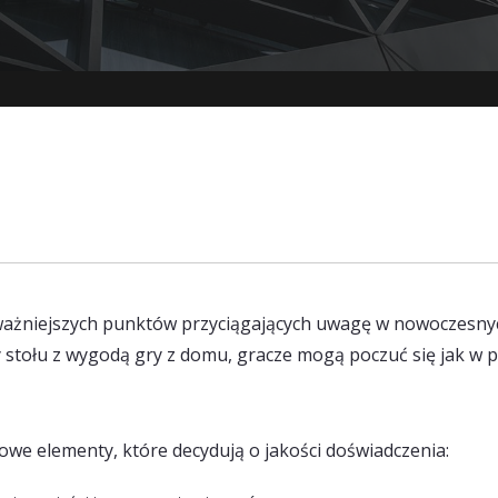
jważniejszych punktów przyciągających uwagę w nowoczesnyc
y stołu z wygodą gry z domu, gracze mogą poczuć się jak w
owe elementy, które decydują o jakości doświadczenia: