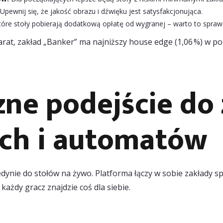
Upewnij się, że jakość obrazu i dźwięku jest satysfakcjonująca.
óre stoły pobierają dodatkową opłatę od wygranej – warto to sprawd
rat, zakład „Banker” ma najniższy house edge (1,06 %) w p
zne podejście do
ch i automatów
jedynie do stołów na żywo. Platforma łączy w sobie zakłady 
każdy gracz znajdzie coś dla siebie.