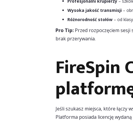
Profesjonalni krupierzy
– szkol
Wysoka jakość transmisji
– obr
Różnorodność stołów
– od klasy
Pro Tip:
Przed rozpoczęciem sesji 
brak przerywania.
FireSpin 
platform
Jeśli szukasz miejsca, które łączy 
Platforma posiada licencję wydaną