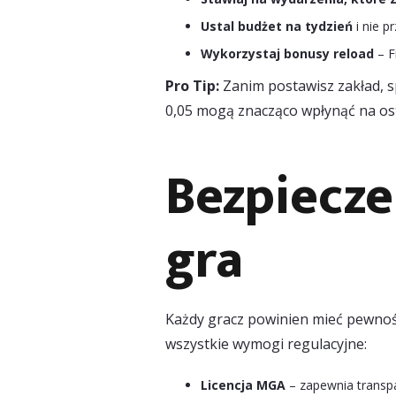
Ustal budżet na tydzień
i nie p
Wykorzystaj bonusy reload
– F
Pro Tip:
Zanim postawisz zakład, s
0,05 mogą znacząco wpłynąć na ost
Bezpiecze
gra
Każdy gracz powinien mieć pewność
wszystkie wymogi regulacyjne:
Licencja MGA
– zapewnia transpa