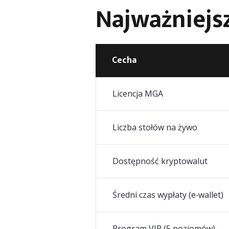
Najważniejsz
Cecha
Licencja MGA
Liczba stołów na żywo
Dostępność kryptowalut
Średni czas wypłaty (e‑wallet)
Program VIP (5 poziomów)