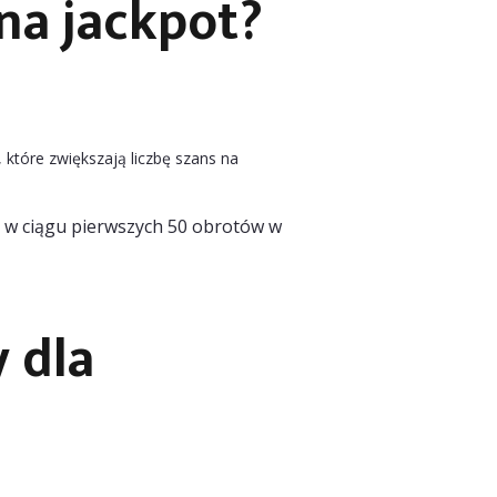
na jackpot?
tóre zwiększają liczbę szans na
 w ciągu pierwszych 50 obrotów w
 dla