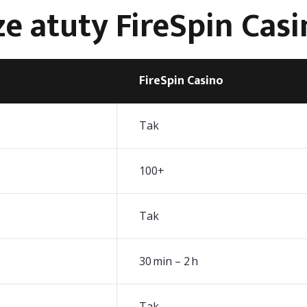
e atuty FireSpin Cas
FireSpin Casino
Tak
100+
Tak
30 min – 2 h
Tak