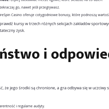
rzekraczaj go, nawet jeśli przegrywasz.
ireSpin Casino oferuje cotygodniowe bonusy, które podnoszą warto
prawdź kursy w trzech różnych sekcjach zakładów sportowyc
ateczny zysk.
ństwo i odpowie
, że jego środki są chronione, a gra odbywa się w uczciwy s
rentność i regularne audyty.