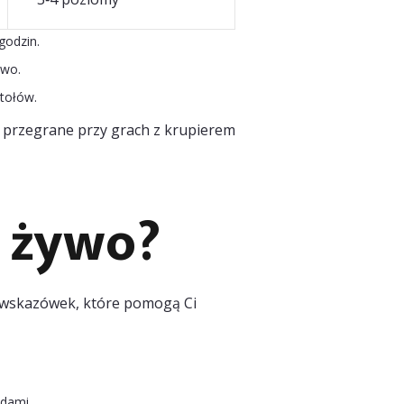
godzin.
ywo.
stołów.
a przegrane przy grach z krupierem
a żywo?
h wskazówek, które pomogą Ci
adami.