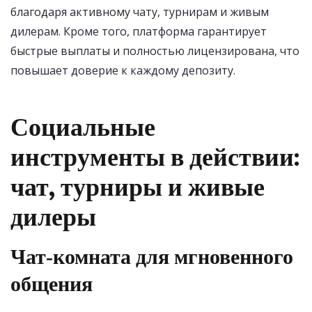
благодаря активному чату, турнирам и живым
дилерам. Кроме того, платформа гарантирует
быстрые выплаты и полностью лицензирована, что
повышает доверие к каждому депозиту.
Социальные
инструменты в действии:
чат, турниры и живые
дилеры
Чат‑комната для мгновенного
общения