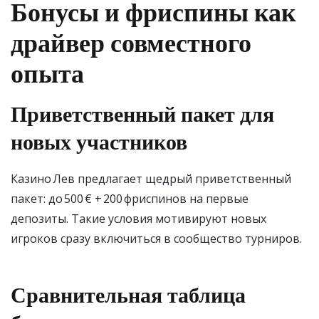
Бонусы и фриспины как
драйвер совместного
опыта
Приветственный пакет для
новых участников
Казино Лев предлагает щедрый приветственный
пакет: до 500 € + 200 фриспинов на первые
депозиты. Такие условия мотивируют новых
игроков сразу включиться в сообщество турниров.
Сравнительная таблица