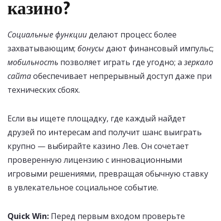
казино?
Социальные функции
делают процесс более
захватывающим;
бонусы
дают финансовый импульс;
мобильность
позволяет играть где угодно; а
зеркало
сайта
обеспечивает непрерывный доступ даже при
технических сбоях.
Если вы ищете площадку, где каждый найдет
друзей по интересам and получит шанс выиграть
крупно — выбирайте казино Лев. Он сочетает
проверенную лицензию с инновационными
игровыми решениями, превращая обычную ставку
в увлекательное социальное событие.
Quick Win:
Перед первым входом проверьте