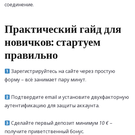
соединение.
Практический гайд для
новичков: стартуем
правильно
Зарегистрируйтесь на сайте через простую
форму – всё занимает пару минут.
Подтвердите email и установите двухфакторную
аутентификацию для защиты аккаунта.
Сделайте первый депозит минимум
10 €
–
получите приветственный бонус.