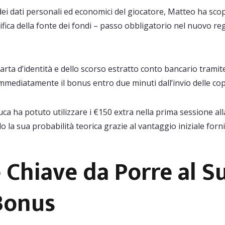
 dei dati personali ed economici del giocatore, Matteo ha sco
ifica della fonte dei fondi – passo obbligatorio nel nuovo r
rta d’identità e dello scorso estratto conto bancario tramite
 immediatamente il bonus entro due minuti dall’invio delle cop
Luca ha potuto utilizzare i €150 extra nella prima sessione al
a sua probabilità teorica grazie al vantaggio iniziale forn
Chiave da Porre al S
 Bonus