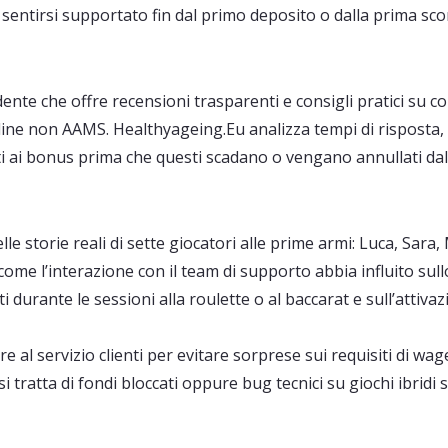
 sentirsi supportato fin dal primo deposito o dalla prima s
ente che offre recensioni trasparenti e consigli pratici su com
online non AAMS. Healthyageing.Eu analizza tempi di risposta,
ti ai bonus prima che questi scadano o vengano annullati dal
lle storie reali di sette giocatori alle prime armi: Luca, Sara
come l’interazione con il team di supporto abbia influito sul
ti durante le sessioni alla roulette o al baccarat e sull’attiv
e al servizio clienti per evitare sorprese sui requisiti di 
 tratta di fondi bloccati oppure bug tecnici su giochi ibridi s