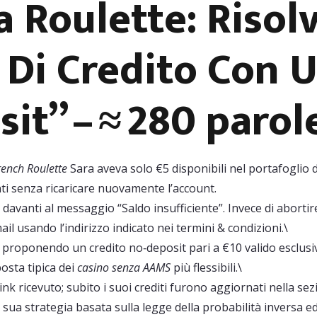
a Roulette: Risol
Di Credito Con 
it” – ≈ 280 parol
rench Roulette
Sara aveva solo €5 disponibili nel portafoglio
enti senza ricaricare nuovamente l’account.
 davanti al messaggio “Saldo insufficiente”. Invece di abortir
il usando l’indirizzo indicato nei termini & condizioni.\
i proponendo un credito no‑deposit pari a €10 valido esclusi
osta tipica dei
casino senza AAMS
più flessibili.\
link ricevuto; subito i suoi crediti furono aggiornati nella sez
 sua strategia basata sulla legge della probabilità inversa e