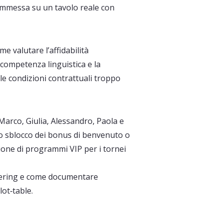
commessa su un tavolo reale con
e valutare l’affidabilità
 competenza linguistica e la
le condizioni contrattuali troppo
, Marco, Giulia, Alessandro, Paola e
lo sblocco dei bonus di benvenuto o
azione di programmi VIP per i tornei
wagering e come documentare
lot‑table.