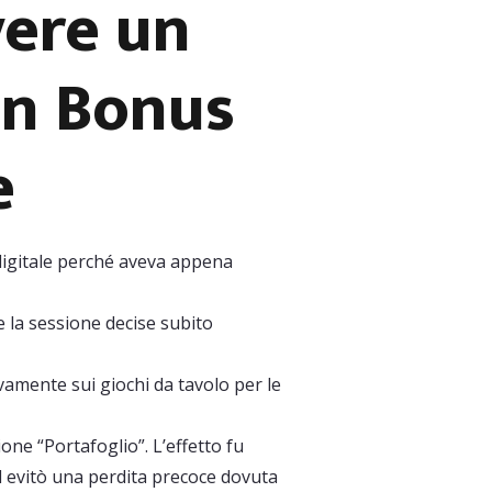
vere un
Un Bonus
e
 digitale perché aveva appena
e la sessione decise subito
vamente sui giochi da tavolo per le
ione “Portafoglio”. L’effetto fu
d evitò una perdita precoce dovuta