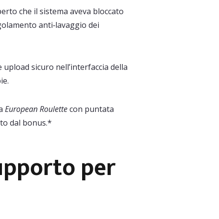
perto che il sistema aveva bloccato
egolamento anti‑lavaggio dei
 upload sicuro nell’interfaccia della
ie.
la
European Roulette
con puntata
ito dal bonus.*
upporto per