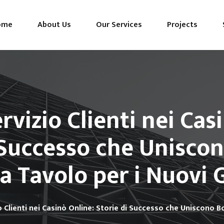
ome
About Us
Our Services
Projects
ervizio Clienti nei Cas
 Successo che Unisco
a Tavolo per i Nuovi 
io Clienti nei Casinò Online: Storie di Successo che Uniscono 