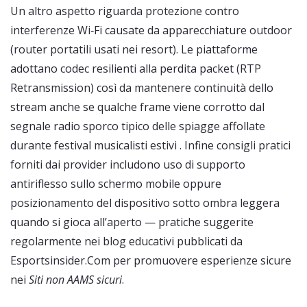
Un altro aspetto riguarda protezione contro
interferenze Wi‑Fi causate da apparecchiature outdoor
(router portatili usati nei resort). Le piattaforme
adottano codec resilienti alla perdita packet (RTP
Retransmission) così da mantenere continuità dello
stream anche se qualche frame viene corrotto dal
segnale radio sporco tipico delle spiagge affollate
durante festival musicalisti estivi . Infine consigli pratici
forniti dai provider includono uso di supporto
antiriflesso sullo schermo mobile oppure
posizionamento del dispositivo sotto ombra leggera
quando si gioca all’aperto — pratiche suggerite
regolarmente nei blog educativi pubblicati da
Esportsinsider.Com per promuovere esperienze sicure
nei
Siti non AAMS sicuri
.