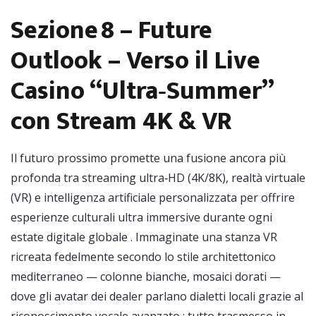
Sezione 8 – Future
Outlook – Verso il Live
Casino “Ultra‑Summer”
con Stream 4K & VR
Il futuro prossimo promette una fusione ancora più
profonda tra streaming ultra‑HD (4K/8K), realtà virtuale
(VR) e intelligenza artificiale personalizzata per offrire
esperienze culturali ultra immersive durante ogni
estate digitale globale . Immaginate una stanza VR
ricreata fedelmente secondo lo stile architettonico
mediterraneo — colonne bianche, mosaici dorati —
dove gli avatar dei dealer parlano dialetti locali grazie al