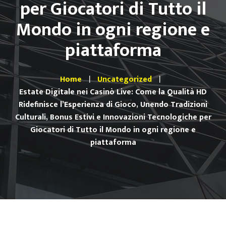
per Giocatori di Tutto il
Mondo in ogni regione e
piattaforma
Home
Uncategorized
Estate Digitale nei Casinò Live: Come la Qualità HD
Ridefinisce l’Esperienza di Gioco, Unendo Tradizioni
Culturali, Bonus Estivi e Innovazioni Tecnologiche per
Giocatori di Tutto il Mondo in ogni regione e
piattaforma