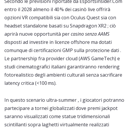
Secondo le previsioni riportate da Esportsinsider.Com
entro il 2028 almeno il 40 % dei casinò live offrirà
opzioni VR compatibili sia con Oculus Quest sia con
headset standalone basati su Snapdragon XR2 ; ciò
aprirà nuove opportunità per
casino senza AAMS
disposti ad investire in licenze offshore ma dotati
comunque di certificazioni GMP sulla protezione dati .
Le partnership fra provider cloud (AWS GameTech) e
studi cinematografici italiani garantiranno rendering
fotorealistico degli ambienti culturali senza sacrificare
latency critica (<100 ms).
In questo scenario ultra-summer , i giocatori potranno
partecipare a tornei globalizzati dove premi jackpot
saranno visualizzati come statue tridimensionali
scintillanti sopra laghetti virtualmente realizzati