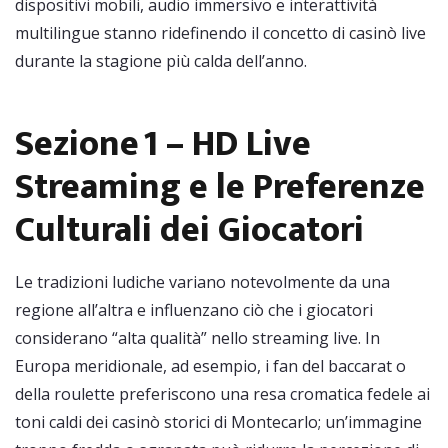
dispositivi mobili, audio immersivo e interattività
multilingue stanno ridefinendo il concetto di casinò live
durante la stagione più calda dell’anno.
Sezione 1 – HD Live
Streaming e le Preferenze
Culturali dei Giocatori
Le tradizioni ludiche variano notevolmente da una
regione all’altra e influenzano ciò che i giocatori
considerano “alta qualità” nello streaming live. In
Europa meridionale, ad esempio, i fan del baccarat o
della roulette preferiscono una resa cromatica fedele ai
toni caldi dei casinò storici di Montecarlo; un’immagine