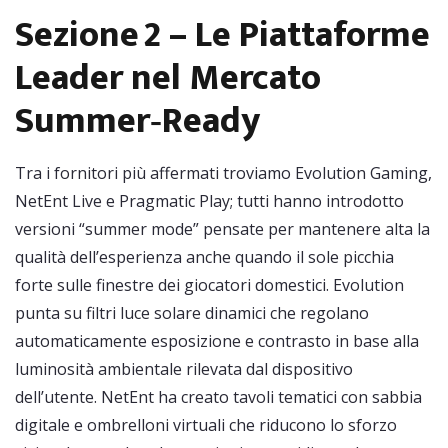
Sezione 2 – Le Piattaforme
Leader nel Mercato
Summer‑Ready
Tra i fornitori più affermati troviamo Evolution Gaming,
NetEnt Live e Pragmatic Play; tutti hanno introdotto
versioni “summer mode” pensate per mantenere alta la
qualità dell’esperienza anche quando il sole picchia
forte sulle finestre dei giocatori domestici. Evolution
punta su filtri luce solare dinamici che regolano
automaticamente esposizione e contrasto in base alla
luminosità ambientale rilevata dal dispositivo
dell’utente. NetEnt ha creato tavoli tematici con sabbia
digitale e ombrelloni virtuali che riducono lo sforzo