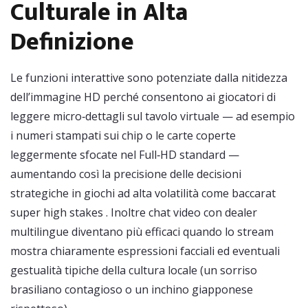
Culturale in Alta
Definizione
Le funzioni interattive sono potenziate dalla nitidezza
dell’immagine HD perché consentono ai giocatori di
leggere micro‑dettagli sul tavolo virtuale — ad esempio
i numeri stampati sui chip o le carte coperte
leggermente sfocate nel Full‑HD standard —
aumentando così la precisione delle decisioni
strategiche in giochi ad alta volatilità come baccarat
super high stakes . Inoltre chat video con dealer
multilingue diventano più efficaci quando lo stream
mostra chiaramente espressioni facciali ed eventuali
gestualità tipiche della cultura locale (un sorriso
brasiliano contagioso o un inchino giapponese