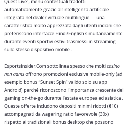
Quest Live”, menu contestuali tradotti
automaticamente grazie all’intelligenza artificiale
integrata nel dealer virtuale multilingue — una
caratteristica molto apprezzata dagli utenti indiani che
preferiscono interfacce Hindi/English simultaneamente
durante eventi sportivi estivi trasmessi in streaming
sullo stesso dispositivo mobile .
Esportsinsider.Com sottolinea spesso che molti
casino
non aams
offrono promozioni esclusive mobile‑only (ad
esempio bonus “Sunset Spin” valido solo su app
Android) perché riconoscono l’importanza crescente del
gaming on‑the‑go durante l’estate europea ed asiatica .
Queste offerte includono depositi minimi ridotti (€10)
accompagnati da wagering ratio favorevole (30x)
rispetto ai tradizionali bonus desktop che possono