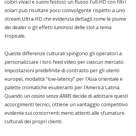
colori vivaci e suoni festosi; un flusso Full‑HD con filtri
solari può risultare poco coinvolgente rispetto a uno
stream Ultra‑HD che evidenzia dettagli come le piume
dei dealer o gli effetti luminosi delle slot a tema
tropicale.
Queste differenze culturali spingono gli operatori a
personalizzare i loro feed video per ciascun mercato:
impostazioni predefinite di contrasto per gli utenti
europei, modalità “low‑latency” per l’Asia orientale e
palette cromatiche esuberanti per l’America Latina.
Quando un
casino senza AAMS
decide di adottare questi
accorgimenti tecnici, ottiene un vantaggio competitivo
evidente sui concorrenti meno attenti alle sfumature
culturali dei propri clienti.