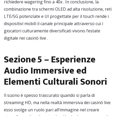
richiedere wagering fino a 40x . In conclusione, la
combinazione tra schermi OLED ad alta risoluzione, reti
LTE/5G potenziate e UI progettate per il touch rende i
dispositivi mobili il canale principale attraverso cui i
giocatori culturamente diversificati vivono l’estate
digitale nei casinò live .
Sezione 5 – Esperienze
Audio Immersive ed
Elementi Culturali Sonori
Il suono è spesso trascurato quando si parla di
streaming HD, ma nella realtà immersiva dei casinò live
esso svolge un ruolo pari all’immagine nel creare