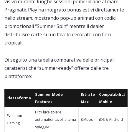
visivo durante lunghe sessioni pomeridiane al mare.
Pragmatic Play ha integrato bonus estivi direttamente
nello stream, mostrando pop‑up animati con codici
promozionali “Summer Spin” mentre il dealer
distribuisce carte su un tavolo decorato con fiori
tropicali.
Di seguito una tabella comparativa delle principali
caratteristiche “summer‑ready” offerte dalle tre
piattaforme:
Summer Mode
Bitrate
Compatibilità
Piattaforma
Features
Max
Mobile
Filtri luce solare
Evolution
automatici; tavoli a tema
8 Mbps
iOS & Android
Gaming
spiaggia