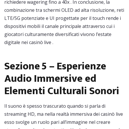
richiedere wagering fino a 40x . In conclusione, la
combinazione tra schermi OLED ad alta risoluzione, reti
LTE/5G potenziate e UI progettate per il touch rende i
dispositivi mobili il canale principale attraverso cui i
giocatori culturamente diversificati vivono l’estate
digitale nei casinò live .
Sezione 5 – Esperienze
Audio Immersive ed
Elementi Culturali Sonori
Il suono è spesso trascurato quando si parla di
streaming HD, ma nella realtà immersiva dei casinò live
esso svolge un ruolo pari all’immagine nel creare