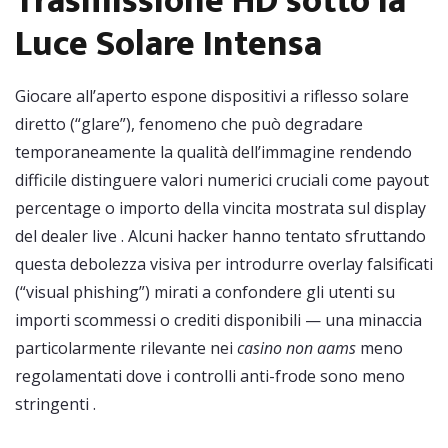
Trasmissione HD sotto la
Luce Solare Intensa
Giocare all’aperto espone dispositivi a riflesso solare
diretto (“glare”), fenomeno che può degradare
temporaneamente la qualità dell’immagine rendendo
difficile distinguere valori numerici cruciali come payout
percentage o importo della vincita mostrata sul display
del dealer live . Alcuni hacker hanno tentato sfruttando
questa debolezza visiva per introdurre overlay falsificati
(“visual phishing”) mirati a confondere gli utenti su
importi scommessi o crediti disponibili — una minaccia
particolarmente rilevante nei
casino non aams
meno
regolamentati dove i controlli anti-frode sono meno
stringenti .