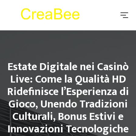
Estate Digitale nei Casinò
Live: Come la Qualità HD
Ridefinisce l’Esperienza di
Gioco, Unendo Tradizioni
Culturali, Bonus Estivi e
Innovazioni Tecnologiche