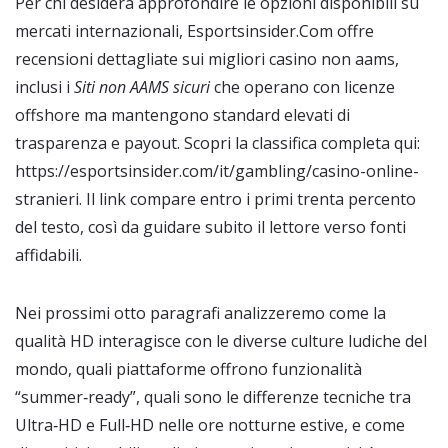
Per chi desidera approfondire le opzioni disponibili su
mercati internazionali, Esportsinsider.Com offre
recensioni dettagliate sui migliori casino non aams,
inclusi i
Siti non AAMS sicuri
che operano con licenze
offshore ma mantengono standard elevati di
trasparenza e payout. Scopri la classifica completa qui:
https://esportsinsider.com/it/gambling/casino-online-
stranieri. Il link compare entro i primi trenta percento
del testo, così da guidare subito il lettore verso fonti
affidabili.
Nei prossimi otto paragrafi analizzeremo come la
qualità HD interagisce con le diverse culture ludiche del
mondo, quali piattaforme offrono funzionalità
“summer‑ready”, quali sono le differenze tecniche tra
Ultra‑HD e Full‑HD nelle ore notturne estive, e come