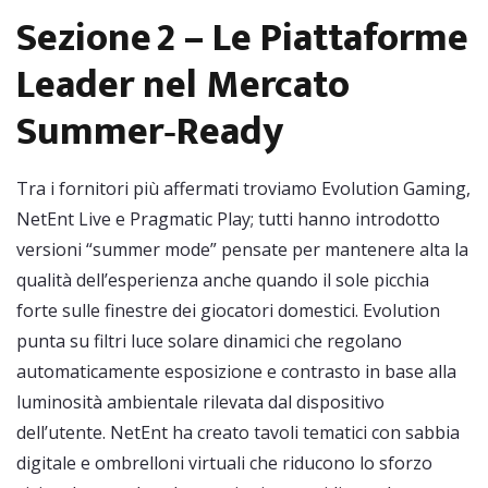
Sezione 2 – Le Piattaforme
Leader nel Mercato
Summer‑Ready
Tra i fornitori più affermati troviamo Evolution Gaming,
NetEnt Live e Pragmatic Play; tutti hanno introdotto
versioni “summer mode” pensate per mantenere alta la
qualità dell’esperienza anche quando il sole picchia
forte sulle finestre dei giocatori domestici. Evolution
punta su filtri luce solare dinamici che regolano
automaticamente esposizione e contrasto in base alla
luminosità ambientale rilevata dal dispositivo
dell’utente. NetEnt ha creato tavoli tematici con sabbia
digitale e ombrelloni virtuali che riducono lo sforzo