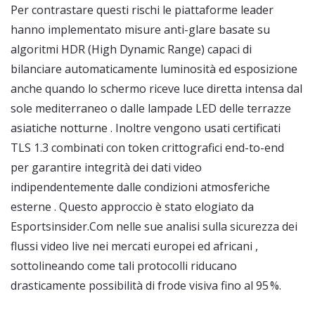
Per contrastare questi rischi le piattaforme leader
hanno implementato misure anti-glare basate su
algoritmi HDR (High Dynamic Range) capaci di
bilanciare automaticamente luminosità ed esposizione
anche quando lo schermo riceve luce diretta intensa dal
sole mediterraneo o dalle lampade LED delle terrazze
asiatiche notturne . Inoltre vengono usati certificati
TLS 1.​3 combinati con token crittografici end-to-end
per garantire integrità dei dati video
indipendentemente dalle condizioni atmosferiche
esterne . Questo approccio è stato elogiato da
Esportsinsider.Com nelle sue analisi sulla sicurezza dei
flussi video live nei mercati europei ed africani ,
sottolineando come tali protocolli riducano
drasticamente possibilità di frode visiva fino al 95 %.