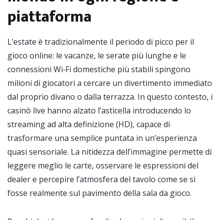
piattaforma
L’estate è tradizionalmente il periodo di picco per il
gioco online: le vacanze, le serate più lunghe e le
connessioni Wi‑Fi domestiche più stabili spingono
milioni di giocatori a cercare un divertimento immediato
dal proprio divano o dalla terrazza. In questo contesto, i
casinò live hanno alzato l’asticella introducendo lo
streaming ad alta definizione (HD), capace di
trasformare una semplice puntata in un’esperienza
quasi sensoriale. La nitidezza dell’immagine permette di
leggere meglio le carte, osservare le espressioni del
dealer e percepire l’atmosfera del tavolo come se si
fosse realmente sul pavimento della sala da gioco.