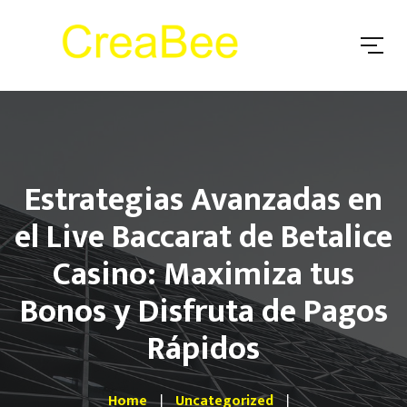
Estrategias Avanzadas en
el Live Baccarat de Betalice
Casino: Maximiza tus
Bonos y Disfruta de Pagos
Rápidos
Home
Uncategorized