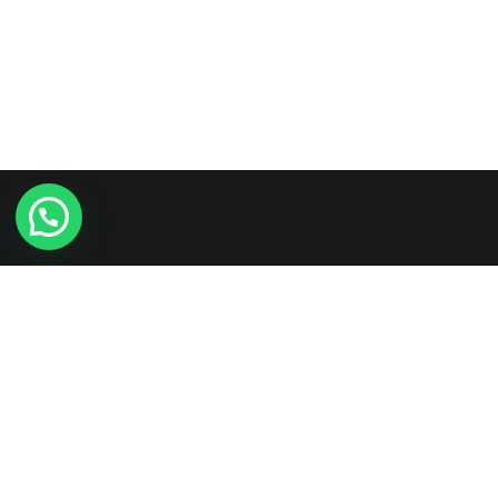
Etiam consequat sem ullamcorper, euismod metus sit