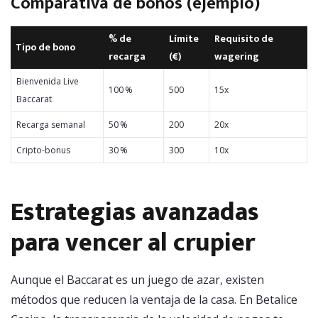
Comparativa de bonos (ejemplo)
% de
Límite
Requisito de
Tipo de bono
recarga
(€)
wagering
Bienvenida Live
100 %
500
15x
Baccarat
Recarga semanal
50 %
200
20x
Cripto‑bonus
30 %
300
10x
Estrategias avanzadas
para vencer al crupier
Aunque el Baccarat es un juego de azar, existen
métodos que reducen la ventaja de la casa. En Betalice