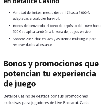
en Betalice Casino
Variedad de límites: mesas desde 1 € hasta 5 000 €,
adaptadas a cualquier bankroll.
Bonos de bienvenida: el bono de depósito del 100 % hasta
500 € se aplica también a la zona de juegos en vivo.
Soporte 24/7: chat en vivo y asistencia multilingüe para
resolver dudas al instante.
Bonos y promociones que
potencian tu experiencia
de juego
Betalice Casino se destaca por sus promociones
exclusivas para jugadores de Live Baccarat. Cada