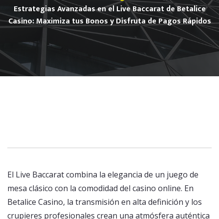
Estrategias Avanzadas en el Live Baccarat de Betalice
Casino: Maximiza tus Bonos y Disfruta de Pagos Rápidos
El Live Baccarat combina la elegancia de un juego de
mesa clásico con la comodidad del casino online. En
Betalice Casino, la transmisión en alta definición y los
crupieres profesionales crean una atmósfera auténtica