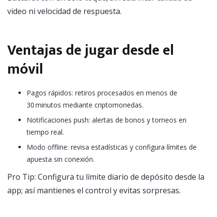
video ni velocidad de respuesta.
Ventajas de jugar desde el
móvil
Pagos rápidos: retiros procesados en menos de
30 minutos mediante criptomonedas.
Notificaciones push: alertas de bonos y torneos en
tiempo real.
Modo offline: revisa estadísticas y configura límites de
apuesta sin conexión.
Pro Tip: Configura tu límite diario de depósito desde la
app; así mantienes el control y evitas sorpresas.