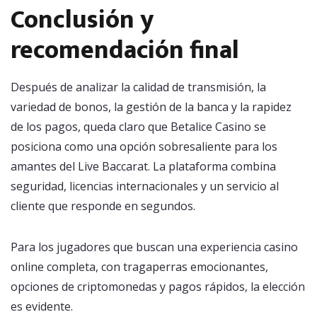
Conclusión y
recomendación final
Después de analizar la calidad de transmisión, la
variedad de bonos, la gestión de la banca y la rapidez
de los pagos, queda claro que Betalice Casino se
posiciona como una opción sobresaliente para los
amantes del Live Baccarat. La plataforma combina
seguridad, licencias internacionales y un servicio al
cliente que responde en segundos.
Para los jugadores que buscan una experiencia casino
online completa, con tragaperras emocionantes,
opciones de criptomonedas y pagos rápidos, la elección
es evidente.