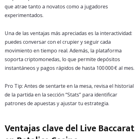
que atrae tanto a novatos como a jugadores
experimentados.
Una de las ventajas más apreciadas es la interactividad:
puedes conversar con el crupier y seguir cada
movimiento en tiempo real. Además, la plataforma
soporta criptomonedas, lo que permite depósitos
instantáneos y pagos rápidos de hasta 100 000 € al mes.
Pro Tip: Antes de sentarte en la mesa, revisa el historial
de la partida en la sección “Stats” para identificar
patrones de apuestas y ajustar tu estrategia.
Ventajas clave del Live Baccarat