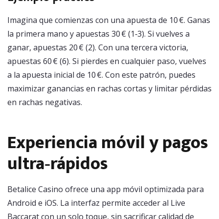
Imagina que comienzas con una apuesta de 10 €. Ganas
la primera mano y apuestas 30 € (1‑3). Si vuelves a
ganar, apuestas 20 € (2). Con una tercera victoria,
apuestas 60 € (6). Si pierdes en cualquier paso, vuelves
a la apuesta inicial de 10 €. Con este patrón, puedes
maximizar ganancias en rachas cortas y limitar pérdidas
en rachas negativas.
Experiencia móvil y pagos
ultra‑rápidos
Betalice Casino ofrece una app móvil optimizada para
Android e iOS. La interfaz permite acceder al Live
Baccarat con un solo toque, sin sacrificar calidad de