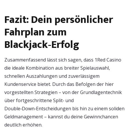
Fazit: Dein persönlicher
Fahrplan zum
Blackjack‑Erfolg
Zusammenfassend lässt sich sagen, dass 1Red Casino
die ideale Kombination aus breiter Spielauswahl,
schnellen Auszahlungen und zuverlässigem
Kundenservice bietet. Durch das Befolgen der hier
vorgestellten Strategien – von der Grundlagentechnik
über fortgeschrittene Split‑ und
Double‑Down‑Entscheidungen bis hin zu einem soliden
Geldmanagement – kannst du deine Gewinnchancen
deutlich erhöhen.