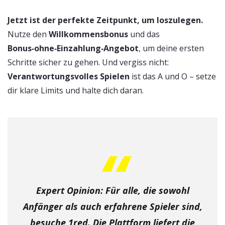
Jetzt ist der perfekte Zeitpunkt, um loszulegen.
Nutze den
Willkommensbonus
und das
Bonus‑ohne‑Einzahlung‑Angebot
, um deine ersten
Schritte sicher zu gehen. Und vergiss nicht:
Verantwortungsvolles Spielen
ist das A und O – setze
dir klare Limits und halte dich daran.
Expert Opinion: Für alle, die sowohl
Anfänger als auch erfahrene Spieler sind,
besuche 1red
. Die Plattform liefert die