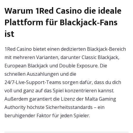
Warum 1Red Casino die ideale
Plattform für Blackjack‑Fans
ist
1Red Casino bietet einen dedizierten Blackjack‑Bereich
mit mehreren Varianten, darunter Classic Blackjack,
European Blackjack und Double Exposure. Die
schnellen Auszahlungen und die
24/7‑Live‑Support‑Teams sorgen dafür, dass du dich
voll und ganz auf das Spiel konzentrieren kannst.
Außerdem garantiert die Lizenz der Malta Gaming
Authority höchste Sicherheitsstandards – ein
beruhigender Faktor für jeden Spieler.