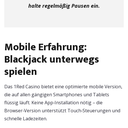
halte regelmäßig Pausen ein.
Mobile Erfahrung:
Blackjack unterwegs
spielen
Das 1Red Casino bietet eine optimierte mobile Version,
die auf allen gängigen Smartphones und Tablets
flüssig läuft. Keine App‑Installation nötig – die
Browser‑Version unterstützt Touch‑Steuerungen und
schnelle Ladezeiten.