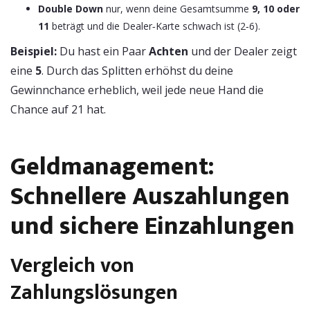
Double Down
nur, wenn deine Gesamtsumme
9, 10 oder
11
beträgt und die Dealer‑Karte schwach ist (2‑6).
Beispiel:
Du hast ein Paar
Achten
und der Dealer zeigt
eine
5
. Durch das Splitten erhöhst du deine
Gewinnchance erheblich, weil jede neue Hand die
Chance auf 21 hat.
Geldmanagement:
Schnellere Auszahlungen
und sichere Einzahlungen
Vergleich von
Zahlungslösungen