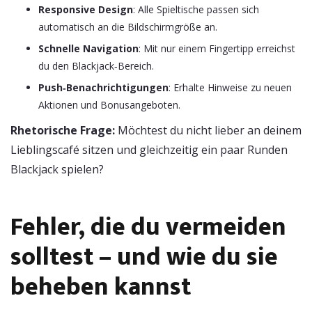
Responsive Design
: Alle Spieltische passen sich
automatisch an die Bildschirmgröße an.
Schnelle Navigation
: Mit nur einem Fingertipp erreichst
du den Blackjack‑Bereich.
Push‑Benachrichtigungen
: Erhalte Hinweise zu neuen
Aktionen und Bonusangeboten.
Rhetorische Frage:
Möchtest du nicht lieber an deinem
Lieblingscafé sitzen und gleichzeitig ein paar Runden
Blackjack spielen?
Fehler, die du vermeiden
solltest – und wie du sie
beheben kannst