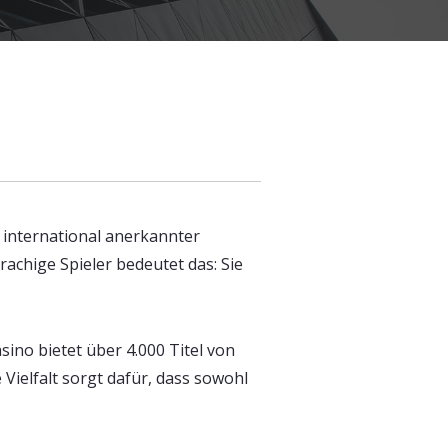
 international anerkannter
rachige Spieler bedeutet das: Sie
sino bietet über 4.000 Titel von
Vielfalt sorgt dafür, dass sowohl