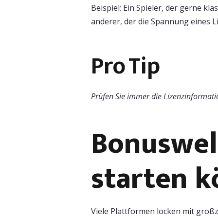
Beispiel: Ein Spieler, der gerne kl
anderer, der die Spannung eines Li
Pro Tip
Prüfen Sie immer die Lizenzinformatio
Bonuswelt
starten 
Viele Plattformen locken mit gro