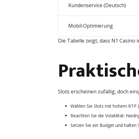
Kundenservice (Deutsch)
Mobil‑Optimierung
Die Tabelle zeigt, dass N1 Casino i
Praktisch
Slots erscheinen zufällig, doch e
Wählen Sie Slots mit hohem RTP (
Beachten Sie die Volatilität: Niedr
Setzen Sie ein Budget und halten S