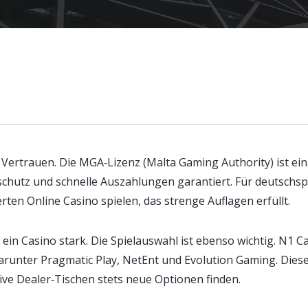
 Vertrauen. Die MGA‑Lizenz (Malta Gaming Authority) ist ein
nschutz und schnelle Auszahlungen garantiert. Für deutschsp
ten Online Casino spielen, das strenge Auflagen erfüllt.
 ein Casino stark. Die Spielauswahl ist ebenso wichtig. N1 Ca
runter Pragmatic Play, NetEnt und Evolution Gaming. Diese 
ive Dealer‑Tischen stets neue Optionen finden.