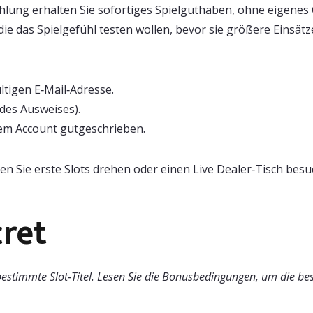
ung erhalten Sie sofortiges Spielguthaben, ohne eigenes Ge
die das Spielgefühl testen wollen, bevor sie größere Einsätze
ültigen E‑Mail‑Adresse.
 des Ausweises).
rem Account gutgeschrieben.
 Sie erste Slots drehen oder einen Live Dealer‑Tisch besu
cret
 bestimmte Slot‑Titel. Lesen Sie die Bonusbedingungen, um die be