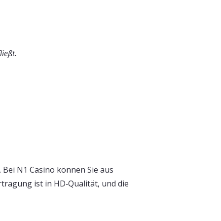
ließt.
s. Bei N1 Casino können Sie aus
tragung ist in HD‑Qualität, und die