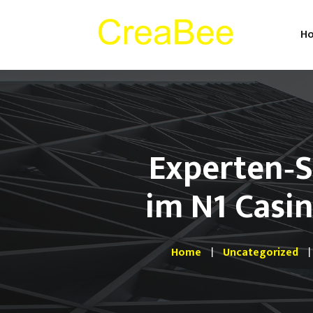
H
Experten‑St
im N1 Casi
Home
Uncategorized