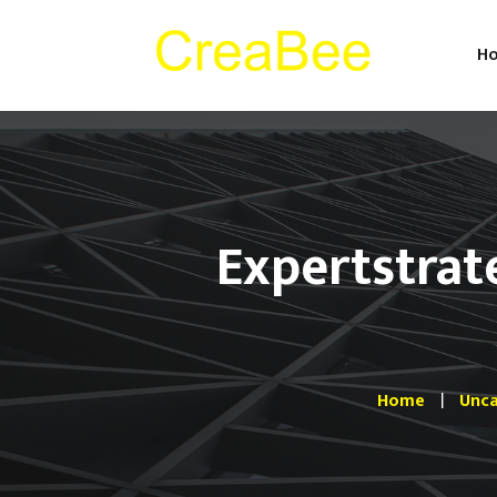
H
Expertstrat
Home
Unca