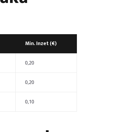
Min. Inzet (€)
0,20
0,20
0,10