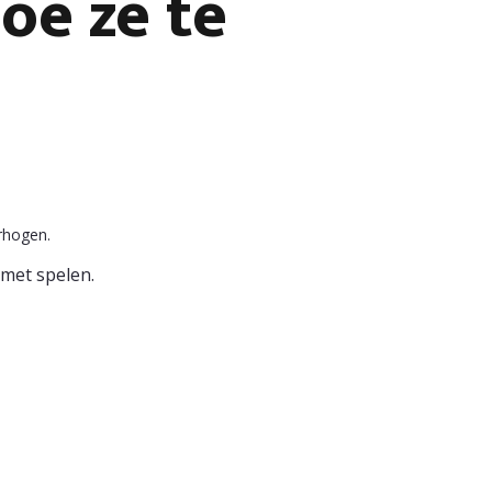
oe ze te
rhogen.
 met spelen.