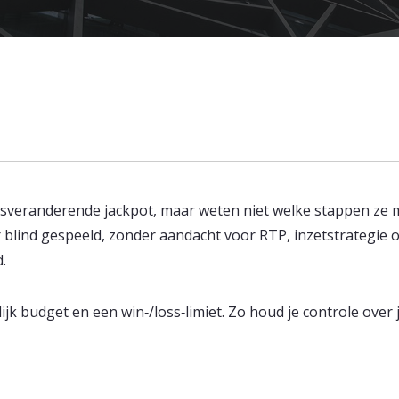
nsveranderende jackpot, maar weten niet welke stappen z
er blind gespeeld, zonder aandacht voor RTP, inzetstrategi
.
ijk budget en een win‑/loss‑limiet. Zo houd je controle over