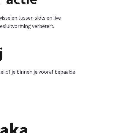
wisselen tussen slots en live
besluitvorming verbetert.
j
el of je binnen je vooraf bepaalde
taka