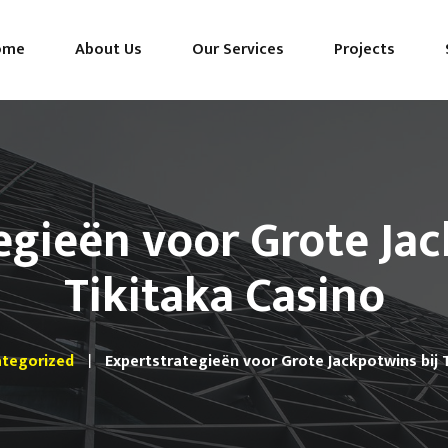
ome
About Us
Our Services
Projects
egieën voor Grote Jac
Tikitaka Casino
tegorized
Expertstrategieën voor Grote Jackpotwins bij 