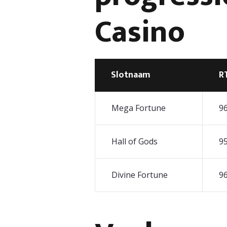
Casino
Slotnaam
R
Mega Fortune
9
Hall of Gods
9
Divine Fortune
9