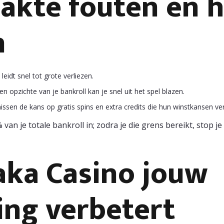
kte fouten en h
n
eidt snel tot grote verliezen.
en opzichte van je bankroll kan je snel uit het spel blazen.
ssen de kans op gratis spins en extra credits die hun winstkansen ve
 van je totale bankroll in; zodra je die grens bereikt, stop je
aka Casino jouw
ing verbetert