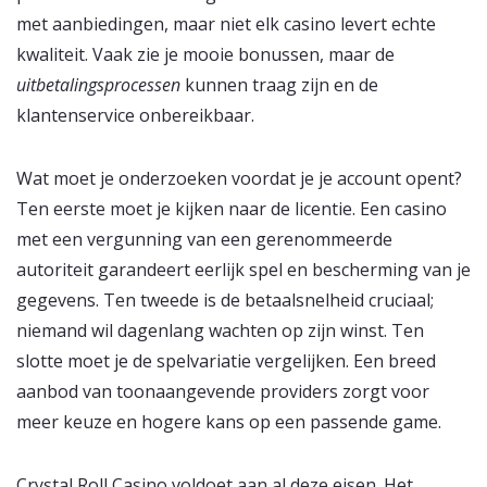
met aanbiedingen, maar niet elk casino levert echte
kwaliteit. Vaak zie je mooie bonussen, maar de
uitbetalingsprocessen
kunnen traag zijn en de
klantenservice onbereikbaar.
Wat moet je onderzoeken voordat je je account opent?
Ten eerste moet je kijken naar de licentie. Een casino
met een vergunning van een gerenommeerde
autoriteit garandeert eerlijk spel en bescherming van je
gegevens. Ten tweede is de betaalsnelheid cruciaal;
niemand wil dagenlang wachten op zijn winst. Ten
slotte moet je de spelvariatie vergelijken. Een breed
aanbod van toonaangevende providers zorgt voor
meer keuze en hogere kans op een passende game.
Crystal Roll Casino voldoet aan al deze eisen. Het