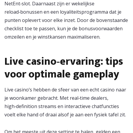
NetEnt‑slot. Daarnaast zijn er wekelijkse
reload‑bonussen en een loyaliteitsprogramma dat je
punten oplevert voor elke inzet. Door de bovenstaande
checklist toe te passen, kun je de bonusvoorwaarden
omzeilen en je winstkansen maximaliseren.
Live casino‑ervaring: tips
voor optimale gameplay
Live casino’s hebben de sfeer van een echt casino naar
je woonkamer gebracht. Met real‑time dealers,
high‑definition streams en interactieve chatfuncties
voelt elke hand of draai alsof je aan een fysiek tafel zit.
Om het meeste uit deze setting te halen, gelden een