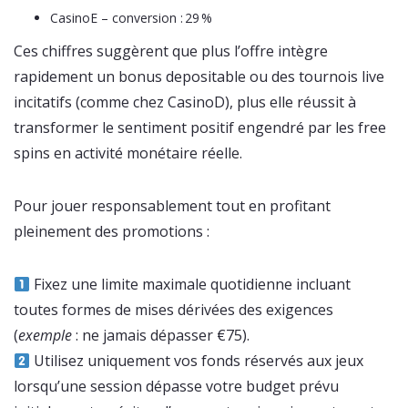
CasinoE – conversion : 29 %
Ces chiffres suggèrent que plus l’offre intègre
rapidement un bonus depositable ou des tournois live
incitatifs (comme chez CasinoD), plus elle réussit à
transformer le sentiment positif engendré par les free
spins en activité monétaire réelle.
Pour jouer responsablement tout en profitant
pleinement des promotions :
Fixez une limite maximale quotidienne incluant
toutes formes de mises dérivées des exigences
(
exemple
: ne jamais dépasser €75).
Utilisez uniquement vos fonds réservés aux jeux
lorsqu’une session dépasse votre budget prévu