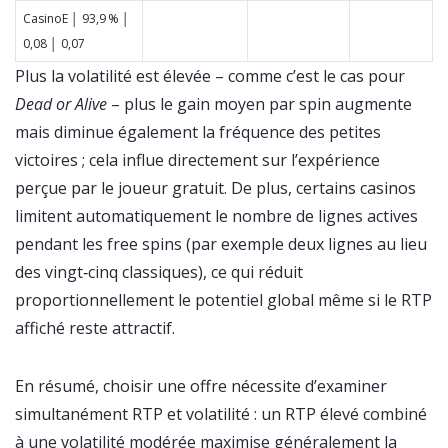
CasinoE │ 93,9 % │
0,08 │ 0,07
Plus la volatilité est élevée – comme c’est le cas pour
Dead or Alive
– plus le gain moyen par spin augmente
mais diminue également la fréquence des petites
victoires ; cela influe directement sur l’expérience
perçue par le joueur gratuit. De plus, certains casinos
limitent automatiquement le nombre de lignes actives
pendant les free spins (par exemple deux lignes au lieu
des vingt‑cinq classiques), ce qui réduit
proportionnellement le potentiel global même si le RTP
affiché reste attractif.
En résumé, choisir une offre nécessite d’examiner
simultanément RTP et volatilité : un RTP élevé combiné
à une volatilité modérée maximise généralement la