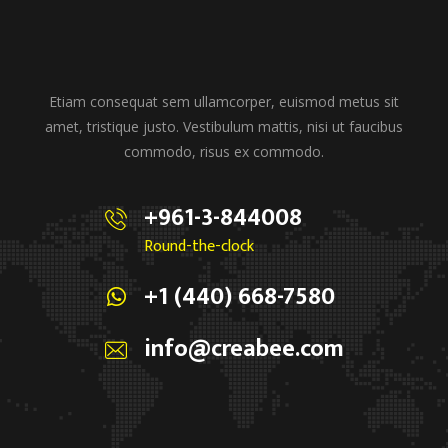
Etiam consequat sem ullamcorper, euismod metus sit
amet, tristique justo. Vestibulum mattis, nisi ut faucibus
commodo, risus ex commodo.
+961-3-844008
Round-the-clock
+1 (440) 668-7580
info@creabee.com