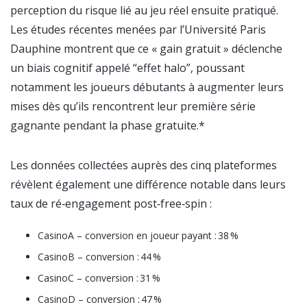
perception du risque lié au jeu réel ensuite pratiqué.
Les études récentes menées par l’Université Paris
Dauphine montrent que ce « gain gratuit » déclenche
un biais cognitif appelé “effet halo”, poussant
notamment les joueurs débutants à augmenter leurs
mises dès qu’ils rencontrent leur première série
gagnante pendant la phase gratuite.*
Les données collectées auprès des cinq plateformes
révèlent également une différence notable dans leurs
taux de ré‑engagement post‑free‑spin :
CasinoA – conversion en joueur payant : 38 %
CasinoB – conversion : 44 %
CasinoC – conversion : 31 %
CasinoD – conversion : 47 %