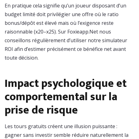
En pratique cela signifie qu’un joueur disposant d’un
budget limité doit privilégier une offre où le ratio
bonus/dépôt est élevé mais où l’exigence reste
raisonnable (x20–x25). Sur Foxieapp.Net nous
conseillons régulièrement d’utiliser notre simulateur
ROI afin d’estimer précisément ce bénéfice net avant
toute décision.
Impact psychologique et
comportemental sur la
prise de risque
Les tours gratuits créent une illusion puissante :
gagner sans investir semble réduire naturellement la