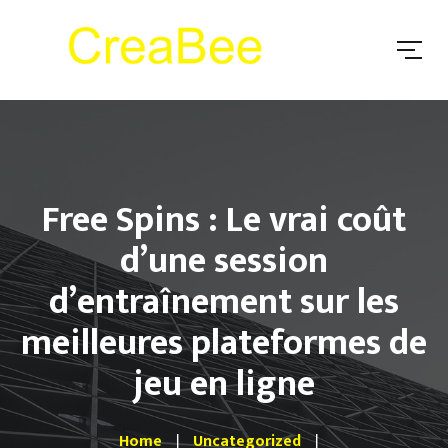
Free Spins : Le vrai coût
d’une session
d’entraînement sur les
meilleures plateformes de
jeu en ligne
Home
Uncategorized