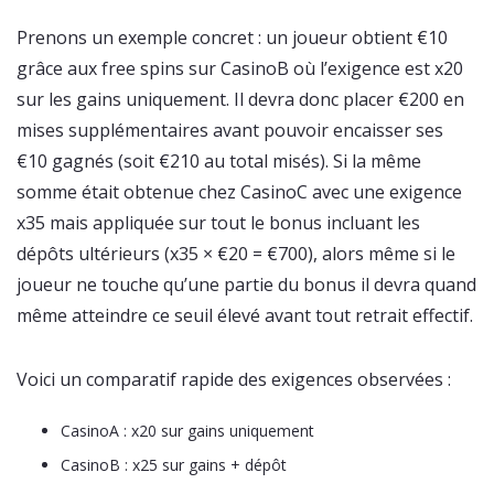
Prenons un exemple concret : un joueur obtient €10
grâce aux free spins sur CasinoB où l’exigence est x20
sur les gains uniquement. Il devra donc placer €200 en
mises supplémentaires avant pouvoir encaisser ses
€10 gagnés (soit €210 au total misés). Si la même
somme était obtenue chez CasinoC avec une exigence
x35 mais appliquée sur tout le bonus incluant les
dépôts ultérieurs (x35 × €20 = €700), alors même si le
joueur ne touche qu’une partie du bonus il devra quand
même atteindre ce seuil élevé avant tout retrait effectif.
Voici un comparatif rapide des exigences observées :
CasinoA : x20 sur gains uniquement
CasinoB : x25 sur gains + dépôt