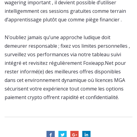
wagering important , il devient possible d’utiliser
intelligemment ces sessions gratuites comme terrain
d’apprentissage plutôt que comme piège financier .
N’oubliez jamais qu’une approche ludique doit
demeurer responsable ; fixez vos limites personnelles ,
surveillez vos performances via notre tableau suivi
intégré et revisitez régulièrement Foxieapp.Net pour
rester informé(e) des meilleures offres disponibles
dans cet environnement dynamique où licences MGA
sécurisent votre expérience tout comme les options
paiement crypto offrent rapidité et confidentialité.