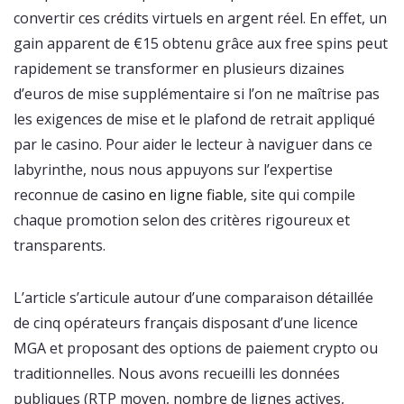
convertir ces crédits virtuels en argent réel. En effet, un
gain apparent de €15 obtenu grâce aux free spins peut
rapidement se transformer en plusieurs dizaines
d’euros de mise supplémentaire si l’on ne maîtrise pas
les exigences de mise et le plafond de retrait appliqué
par le casino. Pour aider le lecteur à naviguer dans ce
labyrinthe, nous nous appuyons sur l’expertise
reconnue de
casino en ligne fiable
, site qui compile
chaque promotion selon des critères rigoureux et
transparents.
L’article s’articule autour d’une comparaison détaillée
de cinq opérateurs français disposant d’une licence
MGA et proposant des options de paiement crypto ou
traditionnelles. Nous avons recueilli les données
publiques (RTP moyen, nombre de lignes actives,