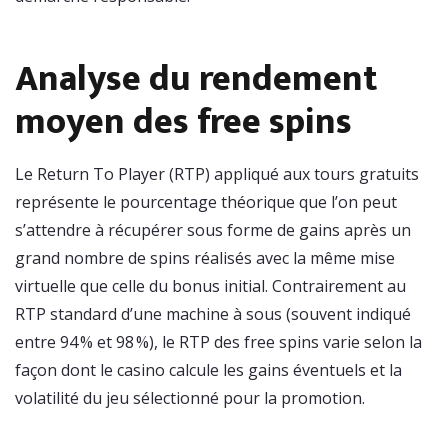
Analyse du rendement
moyen des free spins
Le Return To Player (RTP) appliqué aux tours gratuits
représente le pourcentage théorique que l’on peut
s’attendre à récupérer sous forme de gains après un
grand nombre de spins réalisés avec la même mise
virtuelle que celle du bonus initial. Contrairement au
RTP standard d’une machine à sous (souvent indiqué
entre 94 % et 98 %), le RTP des free spins varie selon la
façon dont le casino calcule les gains éventuels et la
volatilité du jeu sélectionné pour la promotion.