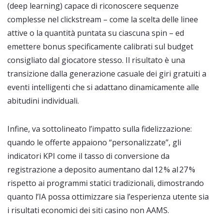
(deep learning) capace di riconoscere sequenze
complesse nel clickstream – come la scelta delle linee
attive o la quantità puntata su ciascuna spin – ed
emettere bonus specificamente calibrati sul budget
consigliato dal giocatore stesso. Il risultato è una
transizione dalla generazione casuale dei giri gratuiti a
eventi intelligenti che si adattano dinamicamente alle
abitudini individuali.
Infine, va sottolineato l’impatto sulla fidelizzazione:
quando le offerte appaiono “personalizzate”, gli
indicatori KPI come il tasso di conversione da
registrazione a deposito aumentano dal 12 % al 27 %
rispetto ai programmi statici tradizionali, dimostrando
quanto l’IA possa ottimizzare sia l’esperienza utente sia
i risultati economici dei siti casino non AAMS.