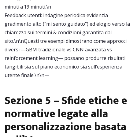
minuti a 19 minuti.\n
Feedback utenti: indagine periodica evidenzia
gradimento alto (“mi sento guidato”) ed elogio verso la
chiarezza sui termini & condizioni garantita dal
sito.\n\nQuesti tre esempi dimostrano come approcci
diversi —GBM tradizionale vs CNN avanzata vs
reinforcement learning— possano produrre risultati
tangibili sia sul piano economico sia sull’esperienza
utente finale.\n\n—
Sezione 5 – Sfide etiche e
normative legate alla
personalizzazione basata