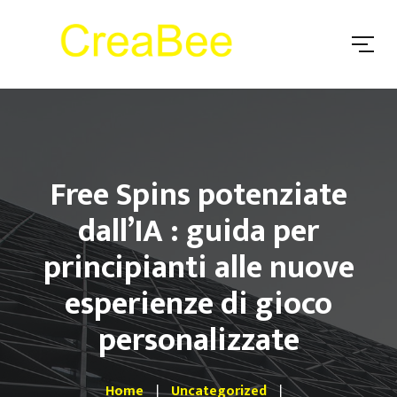
Free Spins potenziate
dall’IA : guida per
principianti alle nuove
esperienze di gioco
personalizzate
Home
Uncategorized