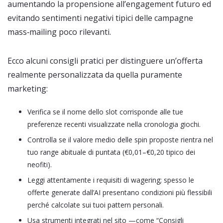
aumentando la propensione all’engagement futuro ed
evitando sentimenti negativi tipici delle campagne
mass‑mailing poco rilevanti.
Ecco alcuni consigli pratici per distinguere un’offerta
realmente personalizzata da quella puramente
marketing:
Verifica se il nome dello slot corrisponde alle tue
preferenze recenti visualizzate nella cronologia giochi.
Controlla se il valore medio delle spin proposte rientra nel
tuo range abituale di puntata (€0,01–€0,20 tipico dei
neofiti).
Leggi attentamente i requisiti di wagering; spesso le
offerte generate dall’AI presentano condizioni più flessibili
perché calcolate sui tuoi pattern personali.
Usa strumenti integrati nel sito —come “Consigli