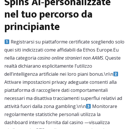
Spins AI‑personalizzate
nel tuo percorso da
principiante
Registrarsi su piattaforme certificate scegliendo solo
quei siti indicizzati come affidabili da Ethos Europe.Eu
nella categoria
casino online stranieri non AAMS
. Queste
realtà dichiarano esplicitamente l’utilizzo
dell’intelligenza artificiale nei loro piani bonus.\n\n
Attivare impostazioni privacy adeguate consenti alla
piattaforma di raccogliere dati comportamentali
necessari ma disattiva tracciamenti superflui relativi ad
attività fuori dalla zona gambling.\n\n
Monitorare
regolarmente statistiche personali utilizza la
dashboard interna fornita dal casino —visualizza