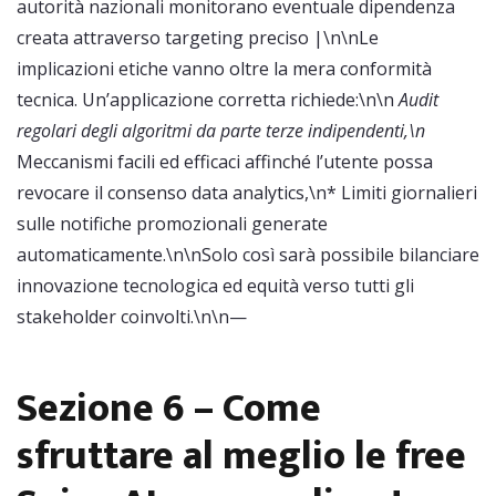
autorità nazionali monitorano eventuale dipendenza
creata attraverso targeting preciso |\n\nLe
implicazioni etiche vanno oltre la mera conformità
tecnica. Un’applicazione corretta richiede:\n\n
Audit
regolari degli algoritmi da parte terze indipendenti,\n
Meccanismi facili ed efficaci affinché l’utente possa
revocare il consenso data analytics,\n* Limiti giornalieri
sulle notifiche promozionali generate
automaticamente.\n\nSolo così sarà possibile bilanciare
innovazione tecnologica ed equità verso tutti gli
stakeholder coinvolti.\n\n—
Sezione 6 – Come
sfruttare al meglio le free