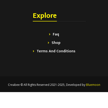
Explore
Faq
Shop
Terms And Conditions
Creabee © All Rights Reserved 2021-2025, Developed by
Bluemoon