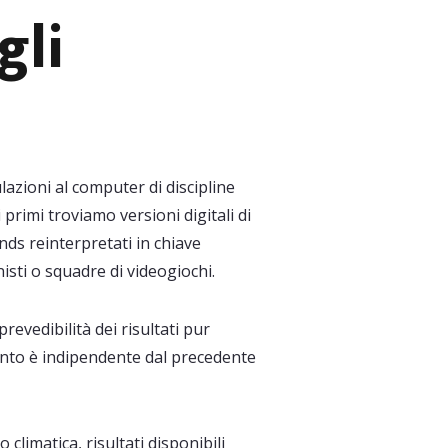
gli
lazioni al computer di discipline
 primi troviamo versioni digitali di
nds reinterpretati in chiave
nisti o squadre di videogiochi.
revedibilità dei risultati pur
ento è indipendente dal precedente
climatica, risultati disponibili