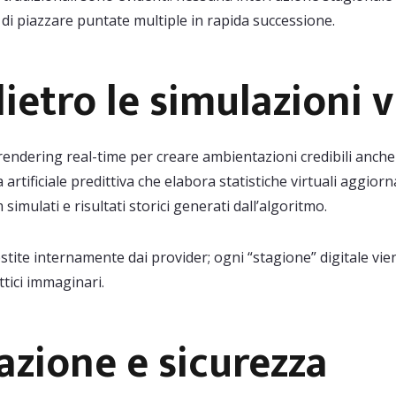
à di piazzare puntate multiple in rapida successione.
ietro le simulazioni v
rendering real-time per creare ambientazioni credibili anche 
za artificiale predittiva che elabora statistiche virtuali aggi
imulati e risultati storici generati dall’algoritmo.
gestite internamente dai provider; ogni “stagione” digitale vi
attici immaginari.
zione e sicurezza