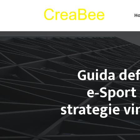
H
Guida def
e‑Sport
strategie vi