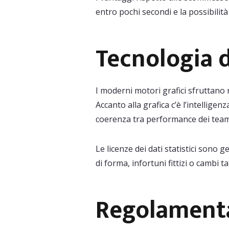
entro pochi secondi e la possibilit
Tecnologia d
I moderni motori grafici sfruttano 
Accanto alla grafica c’è l’intelligen
coerenza tra performance dei team s
Le licenze dei dati statistici sono 
di forma, infortuni fittizi o cambi t
Regolamenta