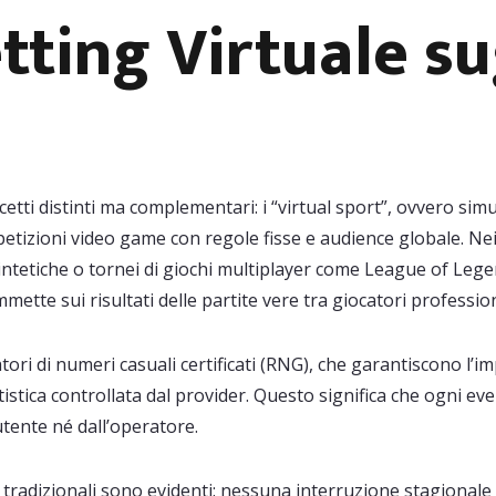
etting Virtuale su
etti distinti ma complementari: i “virtual sport”, ovvero simu
mpetizioni video game con regole fisse e audience globale. Nei
intetiche o tornei di giochi multiplayer come League of Lege
mette sui risultati delle partite vere tra giocatori professio
ri di numeri casuali certificati (RNG), che garantiscono l’imp
stica controllata dal provider. Questo significa che ogni ev
tente né dall’operatore.
radizionali sono evidenti: nessuna interruzione stagionale o 