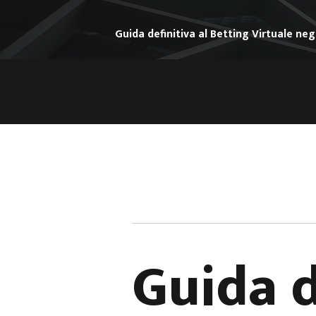
Guida definitiva al Betting Virtuale neg
Guida d