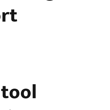
ort
 tool