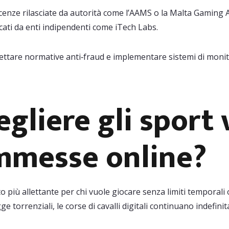
icenze rilasciate da autorità come l’AAMS o la Malta Gaming 
icati da enti indipendenti come iTech Labs.
ettare normative anti‑fraud e implementare sistemi di monit
gliere gli sport 
mmesse online?
to più allettante per chi vuole giocare senza limiti temporali o
e torrenziali, le corse di cavalli digitali continuano indefini