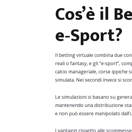
Cos’è il B
e‑Sport?
Il betting virtuale combina due conc
reali o fantasy, e gli “e‑sport”, co
calcio manageriale, corse ippiche s
simulata. Nei secondi invece si scom
Le simulazioni si basano su generato
mantenendo una distribuzione stati
e non può essere manipolato dall’u
I vantaggi rispetto alle scommesse t