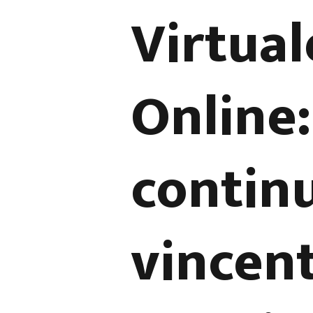
Virtual
Online
continu
vincent