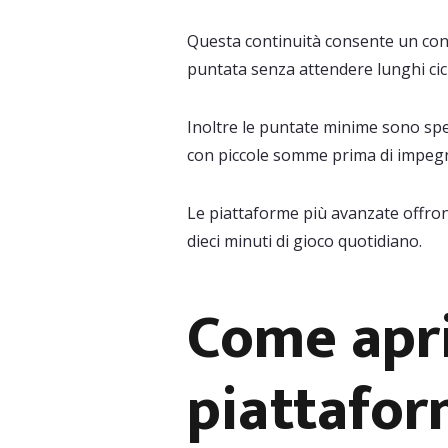
Questa continuità consente un cont
puntata senza attendere lunghi cicli
Inoltre le puntate minime sono spess
con piccole somme prima di impegna
Le piattaforme più avanzate offrono
dieci minuti di gioco quotidiano.
Come apri
piattafor