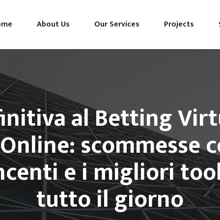
ome
About Us
Our Services
Projects
initiva al Betting Virt
 Online: scommesse c
ncenti e i migliori too
tutto il giorno