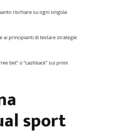
uanto rischiare su ogni singola
 ai principianti di testare strategie
ree bet” o “cashback” sui primi
na
ual sport