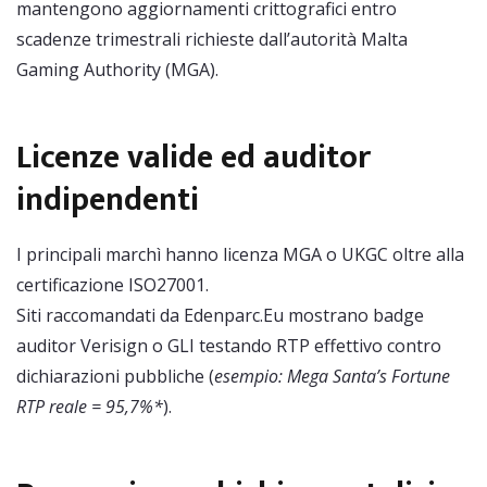
mantengono aggiornamenti crittografici entro
scadenze trimestrali richieste dall’autorità Malta
Gaming Authority (MGA).
Licenze valide ed auditor
indipendenti
I principali marchì hanno licenza MGA o UKGC oltre alla
certificazione ISO27001.
Siti raccomandati da Edenparc.Eu mostrano badge
auditor Verisign o GLI testando RTP effettivo contro
dichiarazioni pubbliche (
esempio
: Mega Santa’s Fortune
RTP reale = 95,7%*
).