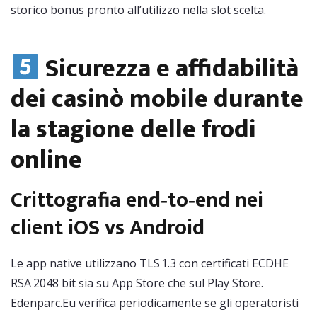
storico bonus pronto all’utilizzo nella slot scelta.
Sicurezza e affidabilità
dei casinò mobile durante
la stagione delle frodi
online
Crittografia end‑to‑end nei
client iOS vs Android
Le app native utilizzano TLS 1​.​3 con certificati ECDHE
RSA 2048 bit sia su App Store che sul Play Store.
Edenparc.Eu verifica periodicamente se gli operatoristi