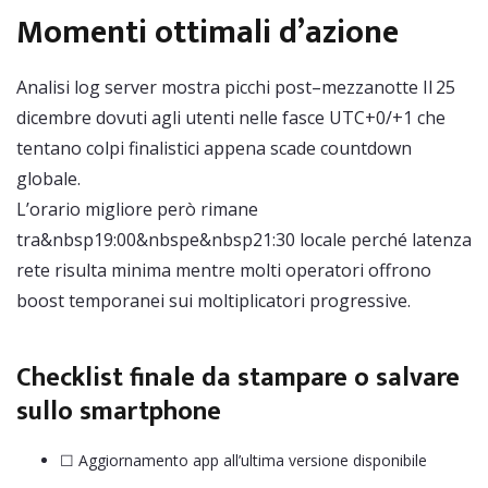
Momenti ottimali d’azione
Analisi log server mostra picchi post–mezzanotte Il 25
dicembre dovuti agli utenti nelle fasce UTC+0/+1 che
tentano colpi finalistici appena scade countdown
globale.
L’orario migliore però rimane
tra&nbsp19:00&nbspe&nbsp21:30 locale perché latenza
rete risulta minima mentre molti operatorі offrono
boost temporanei sui moltiplicatori progressive.
Checklist finale da stampare o salvare
sullo smartphone
☐ Aggiornamento app all’ultima versione disponibile