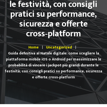
le festività, con consigli
pratici su performance,
sicurezza e offerte
cross‑platform
Home
Uncategorized
Guida definitiva al Natale digitale: come scegliere la
piattaforma mobile iOS o Android per massimizzare le
probabilità di vincere i jackpot più grandi durante le
festività, con consigli pratici su performance, sicurezza
e offerte cross‑platform