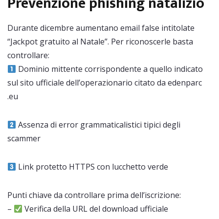
Prevenzione phishing natalizio
Durante dicembre aumentano email false intitolate
“Jackpot gratuito al Natale”. Per riconoscerle basta
controllare:
Dominio mittente corrispondente a quello indicato
sul sito ufficiale dell’opera­zionario citato da eden­par­c​
.eu
Assenza di error grammaticalistici tipici degli
scammer
Link protetto HTTPS con lucchetto verde
Punti chiave da controllare prima dell’iscrizione:
–
Verifica della URL del download ufficiale