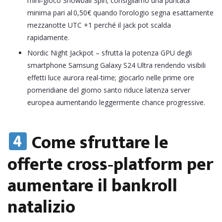
mini‑gioco Snowball Spin; consigliamo una puntata
minima pari al 0,50€ quando l’orologio segna esattamente
mezzanotte UTC +1 perché il jack pot scalda
rapidamente.
Nordic Night Jackpot – sfrutta la potenza GPU degli
smartphone Samsung Galaxy S24 Ultra rendendo visibili
effetti luce aurora real-time; giocarlo nelle prime ore
pomeridiane del giorno santo riduce latenza server
europea aumentando leggermente chance progressive.
Come sfruttare le
offerte cross‑platform per
aumentare il bankroll
natalizio