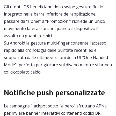
Gli utenti iOS beneficiano dello swipe gesture fluido
integrato nella barra inferiore dell’applicazione;
passare da “Home” a “Promozioni” richiede un unico
movimento laterale anche quando il dispositivo è
avvolto da guanti termici.
Su Android la gesture multi‑finger consente l’accesso
rapido alla cronologia delle puntate recenti ed è
supportata dalle ultime versioni della UI “One Handed
Mode”, perfetta per giocare sul divano mentre si brinda
col cioccolato caldo.
Notifiche push personalizzate
Le campagne “Jackpot sotto l’albero” sfruttano APNs
per inviare banner interattivi contenenti codici QR