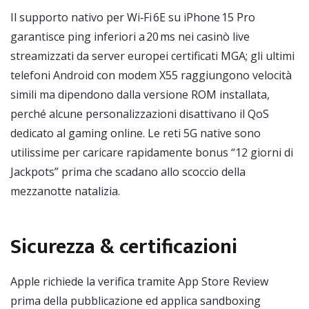
Il supporto nativo per Wi‑Fi 6E su iPhone 15 Pro
garantisce ping inferiori a 20 ms nei casinò live
streamizzati da server europei certificati MGA; gli ultimi
telefoni Android con modem X55 raggiungono velocità
simili ma dipendono dalla versione ROM installata,
perché alcune personalizzazioni disattivano il QoS
dedicato al gaming online. Le reti 5G native sono
utilissime per caricare rapidamente bonus “12 giorni di
Jackpots” prima che scadano allo scoccio della
mezzanotte natalizia.
Sicurezza & certificazioni
Apple richiede la verifica tramite App Store Review
prima della pubblicazione ed applica sandboxing