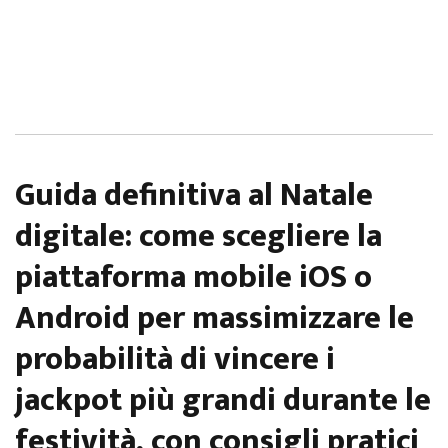
Guida definitiva al Natale
digitale: come scegliere la
piattaforma mobile iOS o
Android per massimizzare le
probabilità di vincere i
jackpot più grandi durante le
festività, con consigli pratici