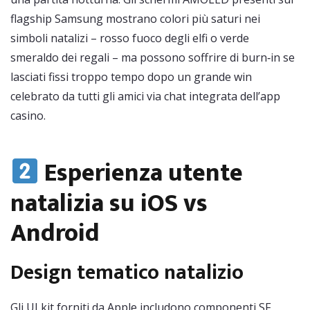
flagship Samsung mostrano colori più saturi nei
simboli natalizi – rosso fuoco degli elfi o verde
smeraldo dei regali – ma possono soffrire di burn‑in se
lasciati fissi troppo tempo dopo un grande win
celebrato da tutti gli amici via chat integrata dell’app
casino.
Esperienza utente
natalizia su iOS vs
Android
Design tematico natalizio
Gli UI kit forniti da Apple includono componenti SF