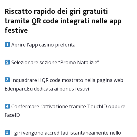
Riscatto rapido dei giri gratuiti
tramite QR code integrati nelle app
festive
Aprire l’app casino preferita
Selezionare sezione “Promo Natalizie”
Inquadrare il QR code mostrato nella pagina web
Edenparc.Eu dedicata ai bonus festivi
Confermare l’attivazione tramite TouchID oppure
FaceID
I giri vengono accreditati istantaneamente nello