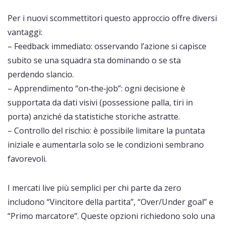
Per i nuovi scommettitori questo approccio offre diversi
vantaggi:
– Feedback immediato: osservando l’azione si capisce
subito se una squadra sta dominando o se sta
perdendo slancio.
– Apprendimento “on‑the‑job”: ogni decisione è
supportata da dati visivi (possessione palla, tiri in
porta) anziché da statistiche storiche astratte.
– Controllo del rischio: è possibile limitare la puntata
iniziale e aumentarla solo se le condizioni sembrano
favorevoli.
I mercati live più semplici per chi parte da zero
includono “Vincitore della partita”, “Over/Under goal” e
“Primo marcatore”. Queste opzioni richiedono solo una