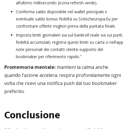
all’ultimo millisecondo (icona refresh verde).
Conferma saldo disponibile nel wallet principale
e
eventuale saldo bonus fedeltà su Scitecheuropa.Eu per
confrontare offerte migliori prima della puntata finale.
Imposta limiti giornalieri sia sul bankroll reale sia sui punti
fedeltà accumulati; registra questi limiti su carta o nell’app
note personali dei contatti cliente‑supporto del
bookmaker per riferimento rapido.”
Promemoria mentale:
mantieni la calma anche
quando l’azione accelera; respira profondamente ogni
volta che ricevi una notifica push dal tuo bookmaker
preferito.
Conclusione