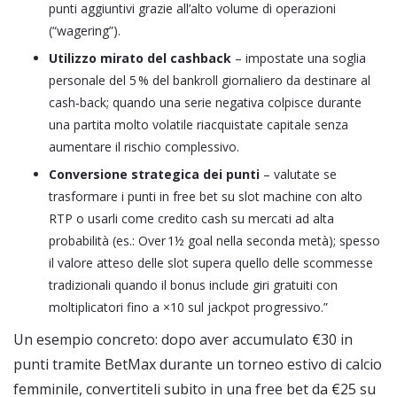
punti aggiuntivi grazie all’alto volume di operazioni
(“wagering”).
Utilizzo mirato del cashback
– impostate una soglia
personale del 5 % del bankroll giornaliero da destinare al
cash‑back; quando una serie negativa colpisce durante
una partita molto volatile riacquistate capitale senza
aumentare il rischio complessivo.
Conversione strategica dei punti
– valutate se
trasformare i punti in free bet su slot machine con alto
RTP o usarli come credito cash su mercati ad alta
probabilità (es.: Over 1½ goal nella seconda metà); spesso
il valore atteso delle slot supera quello delle scommesse
tradizionali quando il bonus include giri gratuiti con
moltiplicatori fino a ×10 sul jackpot progressivo.”
Un esempio concreto: dopo aver accumulato €30 in
punti tramite BetMax durante un torneo estivo di calcio
femminile, convertiteli subito in una free bet da €25 su