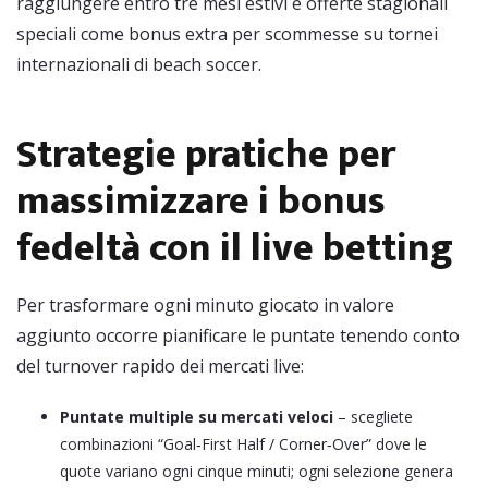
raggiungere entro tre mesi estivi e offerte stagionali
speciali come bonus extra per scommesse su tornei
internazionali di beach soccer.
Strategie pratiche per
massimizzare i bonus
fedeltà con il live betting
Per trasformare ogni minuto giocato in valore
aggiunto occorre pianificare le puntate tenendo conto
del turnover rapido dei mercati live:
Puntate multiple su mercati veloci
– scegliete
combinazioni “Goal‑First Half / Corner‑Over” dove le
quote variano ogni cinque minuti; ogni selezione genera