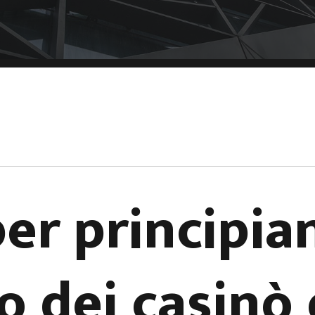
er principian
 dei casinò 