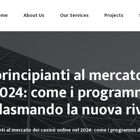
ome
About Us
Our Services
Projects
rincipianti al mercat
2024: come i programm
lasmando la nuova ri
anti al mercato dei casinò online nel 2024: come i programmi 