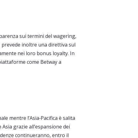
parenza sui termini del wagering,
UE prevede inoltre una direttiva sul
amente nei loro bonus loyalty. In
o piattaforme come Betway a
le mentre l’Asia‑Pacifica è salita
n Asia grazie all’espansione dei
endenze continueranno, entro il