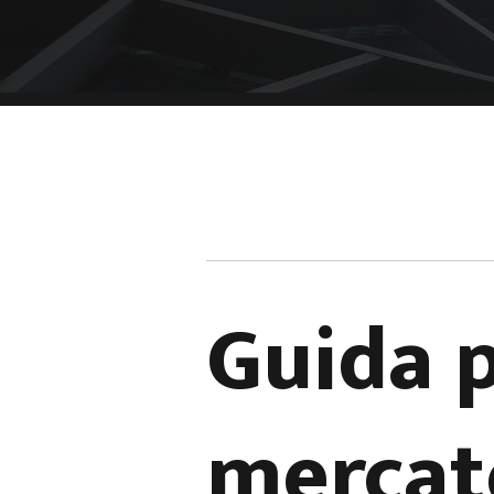
Guida p
mercato