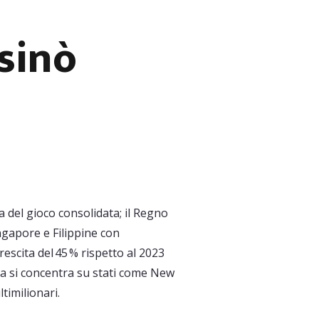
sinò
 del gioco consolidata; il Regno
ngapore e Filippine con
escita del 45 % rispetto al 2023
rica si concentra su stati come New
timilionari.