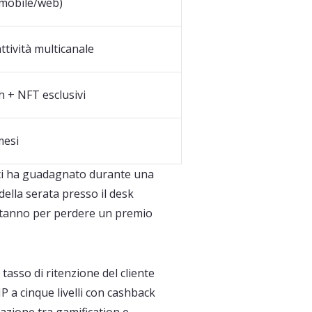
mobile/web)
ttività multicanale
 + NFT esclusivi
mesi
unti ha guadagnato durante una
 della serata presso il desk
o stanno per perdere un premio
tasso di ritenzione del cliente
P a cinque livelli con cashback