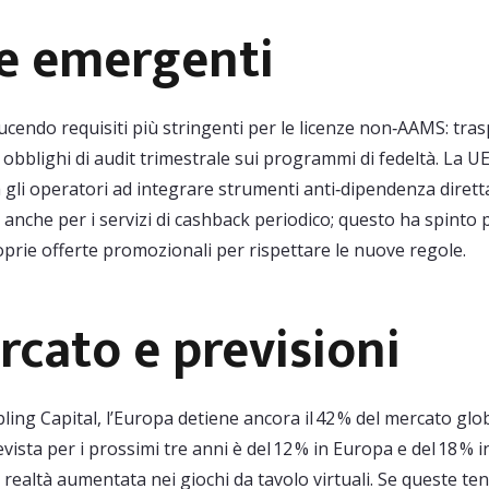
e emergenti
cendo requisiti più stringenti per le licenze non‑AAMS: tras
ve e obblighi di audit trimestrale sui programmi di fedeltà. La 
gli operatori ad integrare strumenti anti‑dipendenza dirett
ta anche per i servizi di cashback periodico; questo ha spint
prie offerte promozionali per rispettare le nuove regole.
cato e previsioni
ing Capital, l’Europa detiene ancora il 42 % del mercato globa
vista per i prossimi tre anni è del 12 % in Europa e del 18 % i
la realtà aumentata nei giochi da tavolo virtuali. Se queste t