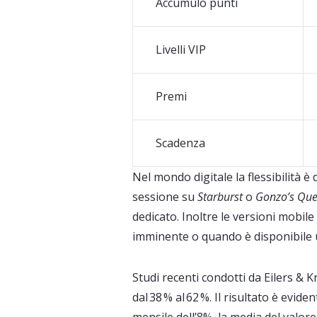
Accumulo punti
Livelli VIP
Premi
Scadenza
Nel mondo digitale la flessibilità
sessione su
Starburst
o
Gonzo’s Que
dedicato. Inoltre le versioni mobi
imminente o quando è disponibile u
Studi recenti condotti da Eilers & 
dal 38 % al 62 %. Il risultato è evi