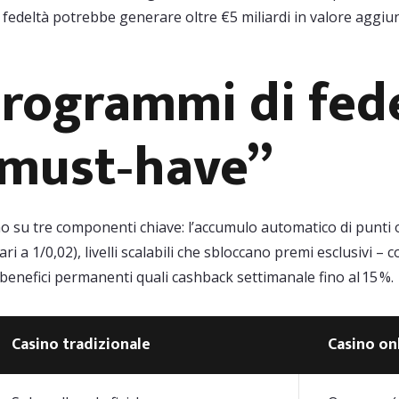
edeltà potrebbe generare oltre €5 miliardi in valore aggiunt
programmi di fed
“must‑have”
o su tre componenti chiave: l’accumulo automatico di punti 
 a 1/0,02), livelli scalabili che sbloccano premi esclusivi – co
benefici permanenti quali cashback settimanale fino al 15 %.
Casino tradizionale
Casino on