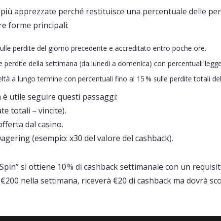
 più apprezzate perché restituisce una percentuale delle per
re forme principali:
ulle perdite del giorno precedente e accreditato entro poche ore.
 perdite della settimana (da lunedì a domenica) con percentuali legge
tà a lungo termine con percentuali fino al 15 % sulle perdite totali de
 è utile seguire questi passaggi:
e totali – vincite).
fferta dal casino.
wagering (esempio: x30 del valore del cashback).
pin” si ottiene 10 % di cashback settimanale con un requisit
 €200 nella settimana, riceverà €20 di cashback ma dovrà s