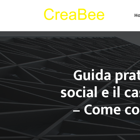
H
Guida prat
social e il 
– Come co