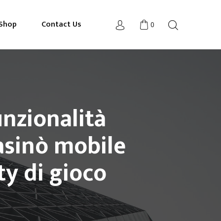
Shop
Contact Us
0
unzionalità
casinò mobile
y di gioco