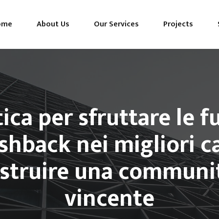
ome
About Us
Our Services
Projects
ica per sfruttare le f
cashback nei migliori 
struire una communit
vincente