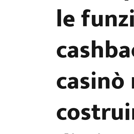
le funzi
cashbac
casinò
costru