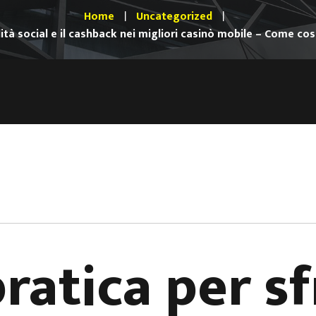
Home
Uncategorized
lità social e il cashback nei migliori casinò mobile – Come c
ratica per sf