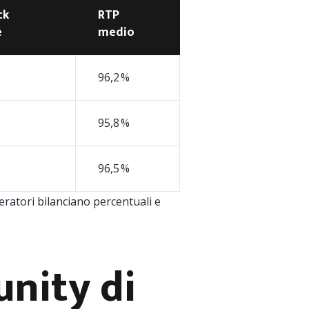
ck
RTP
e
medio
96,2 %
95,8 %
96,5 %
eratori bilanciano percentuali e
unity di