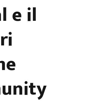
 e il
ri
me
munity