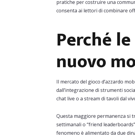
pratiche per costruire una communi
consenta ai lettori di combinare off
Perché le 
nuovo mot
Il mercato del gioco d’azzardo mobi
dall’integrazione di strumenti soci
chat live o a stream di tavoli dal vi
Questa maggiore permanenza si trad
settimanali o “friend leaderboards”
fenomeno è alimentato da due dinam