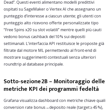
Dead”. Questi eventi alimentano modelli predittivi
ospitati su SageMaker o Vertex AI che assegnano un
punteggio d’interesse a ciascun utente; gli utenti con
punteggio alto ricevono offerte personalizzate tipo
“Free Spins x20 su slot volatili” mentre quelli più cauti
vedono bonus cashback del 10 % sui depositi
settimanali. L’interfaccia API restituisce le proposte già
filtrate dal motore ML permettendo al front‑end di
mostrare suggerimenti contestuali senza ulteriori
roundtrip al database principale.
Sotto‑sezione 2B – Monitoraggio delle
metriche KPI dei programmi fedeltà
Grafana visualizza dashboard con metriche chiave quali
conversion rate bonus→deposito reale (target ≥ 45 %),