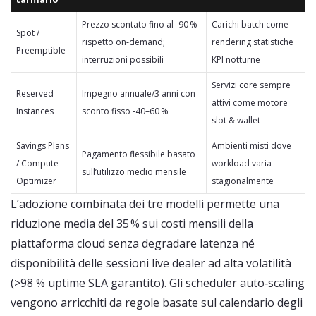
Prezzo scontato fino al ‑90 %
Carichi batch come
Spot /
rispetto on‑demand;
rendering statistiche
Preemptible
interruzioni possibili
KPI notturne
Servizi core sempre
Reserved
Impegno annuale/3 anni con
attivi come motore
Instances
sconto fisso ‑40–60 %
slot & wallet
Savings Plans
Ambienti misti dove
Pagamento flessibile basato
/ Compute
workload varia
sull’utilizzo medio mensile
Optimizer
stagionalmente
L’adozione combinata dei tre modelli permette una
riduzione media del 35 % sui costi mensili della
piattaforma cloud senza degradare latenza né
disponibilità delle sessioni live dealer ad alta volatilità
(>98 % uptime SLA garantito). Gli scheduler auto‑scaling
vengono arricchiti da regole basate sul calendario degli