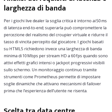
larghezza di banda
Per i giochi live dealer la soglia critica è intorno ai 50 ms
di latenza end‑to‑end; superarla può compromettere la
percezione del realismo del croupier virtuale e ridurre il
tasso di vincita percepito dal giocatore. I giochi basati
su HTML5 richiedono invece una larghezza di banda
minima di 10 Mbps per stream HD a 60 fps quando sono
attivi effetti grafici intensi o jackpot progressivi visibili
sullo schermo. Un monitoraggio continuo tramite
strumenti come Prometheus permette di impostare
soglie dinamiche che attivano meccanismi di failover
prima che l’esperienza dell’utente ne risenta.
Scelta tra data centre