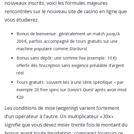
nouveaux inscrits ; voici les formules majeures
rencontrées sur le nouveau site de casino en ligne que
vous étudierez.
Bonus de bienvenue : généralement un match jusqu’à
200 €, parfois accompagné de tours gratuits sur une
machine populaire comme
Starburst
.
Bonus sans dépôt : une somme fixe (exemple : 10 €)
offerte dès l’inscription sans exigence préalable d’argent
réel.
Tours gratuits : souvent liés à une série spécifique – par
exemple 20 free spins sur
Gonzo’s Quest
après avoir misé
€20.
Les conditions de mise (
wagering
) varient fortement
d’un opérateur à l’autre. Un multiplicateur « 30x »
signifie que vous devez miser trente fois le montant du
bonus avant toute liquidation ; comparez toujours ce