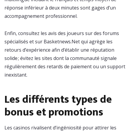
réponse inférieur à deux minutes sont gages d’un
accompagnement professionnel.
Enfin, consultez les avis des joueurs sur des forums
spécialisés et sur Basketnews.Net qui agrège les
retours d’expérience afin d’établir une réputation
solide ; évitez les sites dont la communauté signale
régulièrement des retards de paiement ou un support
inexistant.
Les différents types de
bonus et promotions
Les casinos rivalisent d’ingéniosité pour attirer les