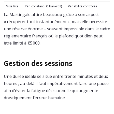
Mise fixe
Pari constant (% bankroll)
Variabilité contrôlée
La Martingale attire beaucoup grâce à son aspect
« récupérer tout instantanément », mais elle nécessite
une réserve énorme – souvent impossible dans le cadre
réglementaire français où le plafond quotidien peut
être limité à €5 000.
Gestion des sessions
Une durée idéale se situe entre trente minutes et deux
heures ; au-delà il faut impérativement faire une pause
afin d’éviter la fatigue décisionnelle qui augmente
drastiquement l’erreur humaine.