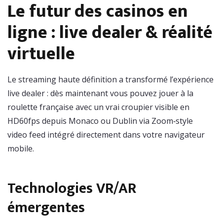
Le futur des casinos en
ligne : live dealer & réalité
virtuelle
Le streaming haute définition a transformé l’expérience
live dealer : dès maintenant vous pouvez jouer à la
roulette française avec un vrai croupier visible en
HD60fps depuis Monaco ou Dublin via Zoom‑style
video feed intégré directement dans votre navigateur
mobile.
Technologies VR/AR
émergentes