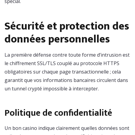
spécial.
Sécurité et protection des
données personnelles
La première défense contre toute forme d’intrusion est
le chiffrement SSL/TLS couplé au protocole HTTPS
obligatoires sur chaque page transactionnelle ; cela
garantit que vos informations bancaires circulent dans
un tunnel crypté impossible à intercepter.
Politique de confidentialité
Un bon casino indique clairement quelles données sont