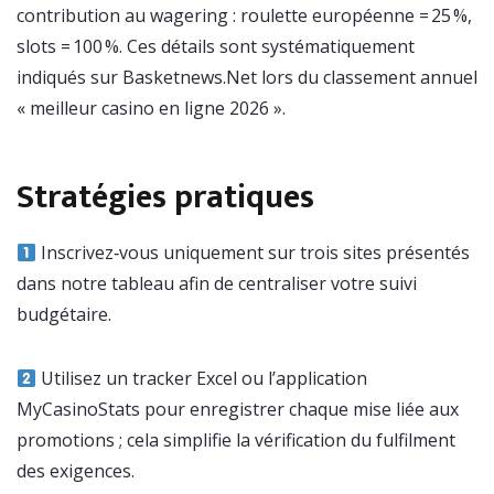
contribution au wagering : roulette européenne = 25 %,
slots = 100 %. Ces détails sont systématiquement
indiqués sur Basketnews.Net lors du classement annuel
« meilleur casino en ligne 2026 ».
Stratégies pratiques
Inscrivez‑vous uniquement sur trois sites présentés
dans notre tableau afin de centraliser votre suivi
budgétaire.
Utilisez un tracker Excel ou l’application
MyCasinoStats pour enregistrer chaque mise liée aux
promotions ; cela simplifie la vérification du fulfilment
des exigences.