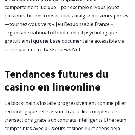
comportement ludique—par exemple si vous jouez
plusieurs heures consécutives malgré plusieurs pertes
—tournez-vous vers « Jeu Responsable France »,
organisme national offrant conseil psychologique
gratuit ainsi qu’une base documentaire accessible via
notre partenaire Basketnews.Net.
Tendances futures du
casino en line​online​
La blockchain s’installe progressivement comme pilier
technologique : elle assure traçabilité complète des
transactions grâce aux contrats intelligents Ethereum
compatibles avec plusieurs casinos européens déjà