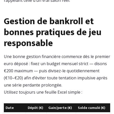
rappelant celle d’un vrai salon réel.
Gestion de bankroll et
bonnes pratiques de jeu
responsable
Une bonne gestion financière commence dès le premier
euro déposé : fixez un budget mensuel strict — disons
€200 maximum — puis divisez-le quotidiennement
(€10–€20) afin d’éviter toute tentation impulsive après
une série perdante prolongée.
Utilisez toujours une feuille Excel simple :
Date
Dépôt (€)
Gain/perte (€)
Solde cumulé (€)