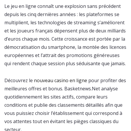
Le jeu en ligne connaît une explosion sans précédent
depuis les cinq dernières années : les plateformes se
multiplient, les technologies de streaming s’améliorent
et les joueurs français dépensent plus de deux milliards
d’euros chaque mois. Cette croissance est portée par la
démocratisation du smartphone, la montée des licences
européennes et l’attrait des promotions généreuses
qui rendent chaque session plus séduisante que jamais.
Découvrez le
nouveau casino en ligne
pour profiter des
meilleures offres et bonus. Basketnews.Net analyse
quotidiennement les sites actifs, compare leurs
conditions et publie des classements détaillés afin que
vous puissiez choisir l’établissement qui correspond à
vos attentes tout en évitant les pièges classiques du
secteur.