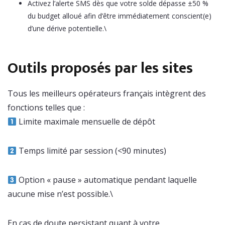
Activez l’alerte SMS dès que votre solde dépasse ±50 %
du budget alloué afin d’être immédiatement conscient(e)
d’une dérive potentielle.\
Outils proposés par les sites
Tous les meilleurs opérateurs français intègrent des
fonctions telles que :
Limite maximale mensuelle de dépôt
Temps limité par session (<90 minutes)
Option « pause » automatique pendant laquelle
aucune mise n’est possible.\
En cas de doute persistant quant à votre