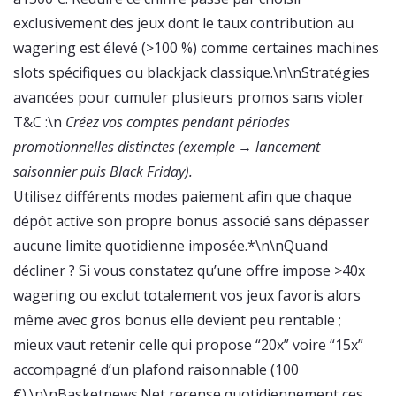
exclusivement des jeux dont le taux contribution au
wagering est élevé (>100 %) comme certaines machines
slots spécifiques ou blackjack classique.\n\nStratégies
avancées pour cumuler plusieurs promos sans violer
T&C :\n
Créez vos comptes pendant périodes
promotionnelles distinctes (exemple → lancement
saisonnier puis Black Friday).
Utilisez différents modes paiement afin que chaque
dépôt active son propre bonus associé sans dépasser
aucune limite quotidienne imposée.*\n\nQuand
décliner ? Si vous constatez qu’une offre impose >40x
wagering ou exclut totalement vos jeux favoris alors
même avec gros bonus elle devient peu rentable ;
mieux vaut retenir celle qui propose “20x” voire “15x”
accompagné d’un plafond raisonnable (
100
€).\n\nBasketnews.Net recense quotidiennement ces