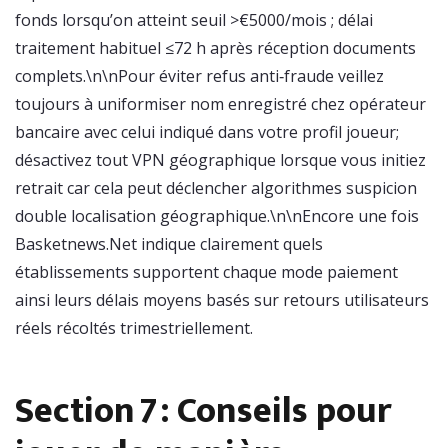
fonds lorsqu’on atteint seuil >€5000/mois ; délai
traitement habituel ≤72 h après réception documents
complets.\n\nPour éviter refus anti‑fraude veillez
toujours à uniformiser nom enregistré chez opérateur
bancaire avec celui indiqué dans votre profil joueur;
désactivez tout VPN géographique lorsque vous initiez
retrait car cela peut déclencher algorithmes suspicion
double localisation géographique.\n\nEncore une fois
Basketnews.Net indique clairement quels
établissements supportent chaque mode paiement
ainsi leurs délais moyens basés sur retours utilisateurs
réels récoltés trimestriellement.
Section 7 : Conseils pour