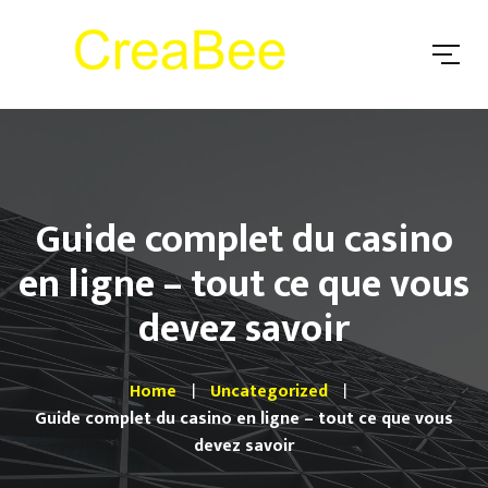
Guide complet du casino
en ligne – tout ce que vous
devez savoir
Home
Uncategorized
Guide complet du casino en ligne – tout ce que vous
devez savoir