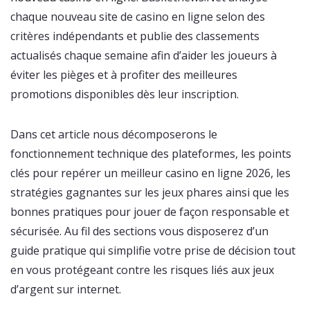
chaque nouveau site de casino en ligne selon des
critères indépendants et publie des classements
actualisés chaque semaine afin d’aider les joueurs à
éviter les pièges et à profiter des meilleures
promotions disponibles dès leur inscription.
Dans cet article nous décomposerons le
fonctionnement technique des plateformes, les points
clés pour repérer un meilleur casino en ligne 2026, les
stratégies gagnantes sur les jeux phares ainsi que les
bonnes pratiques pour jouer de façon responsable et
sécurisée. Au fil des sections vous disposerez d’un
guide pratique qui simplifie votre prise de décision tout
en vous protégeant contre les risques liés aux jeux
d’argent sur internet.