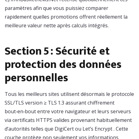
paramètres afin que vous puissiez comparer
rapidement quelles promotions offrent réellement la
meilleure valeur nette après calculs intégrés.
Section 5 : Sécurité et
protection des données
personnelles
Tous les meilleurs sites utilisent désormais le protocole
SSL/TLS version ≥ TLS 1.​3 assurant chiffrement
bout‑en‑bout entre votre navigateur et leurs serveurs
via certificats HTTPS valides provenant habituellement
d’autorités telles que DigiCert ou Let’s Encrypt . Cette
couche protège non seulement vos informations