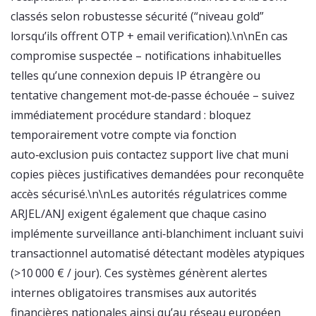
classés selon robustesse sécurité (“niveau gold”
lorsqu’ils offrent OTP + email verification).\n\nEn cas
compromise suspectée – notifications inhabituelles
telles qu’une connexion depuis IP étrangère ou
tentative changement mot‑de‑passe échouée – suivez
immédiatement procédure standard : bloquez
temporairement votre compte via fonction
auto‑exclusion puis contactez support live chat muni
copies pièces justificatives demandées pour reconquête
accès sécurisé.\n\nLes autorités régulatrices comme
ARJEL/ANJ exigent également que chaque casino
implémente surveillance anti‑blanchiment incluant suivi
transactionnel automatisé détectant modèles atypiques
(>10 000 € / jour). Ces systèmes génèrent alertes
internes obligatoires transmises aux autorités
financières nationales ainsi qu’au réseau européen