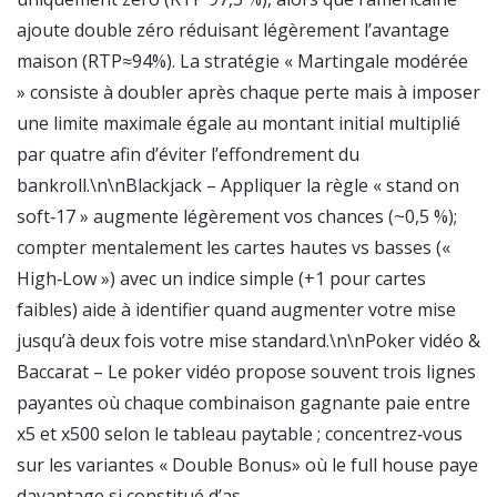
ajoute double zéro réduisant légèrement l’avantage
maison (
RTP≈94%). La stratégie « Martingale modérée
» consiste à doubler après chaque perte mais à imposer
une limite maximale égale au montant initial multiplié
par quatre afin d’éviter l’effondrement du
bankroll.\n\nBlackjack – Appliquer la règle « stand on
soft‑17 » augmente légèrement vos chances (~0,5 %);
compter mentalement les cartes hautes vs basses («
High‑Low ») avec un indice simple (+1 pour cartes
faibles) aide à identifier quand augmenter votre mise
jusqu’à deux fois votre mise standard.\n\nPoker vidéo &
Baccarat – Le poker vidéo propose souvent trois lignes
payantes où chaque combinaison gagnante paie entre
x5 et x500 selon le tableau paytable ; concentrez‑vous
sur les variantes « Double Bonus» où le full house paye
davantage si constitué d’as.