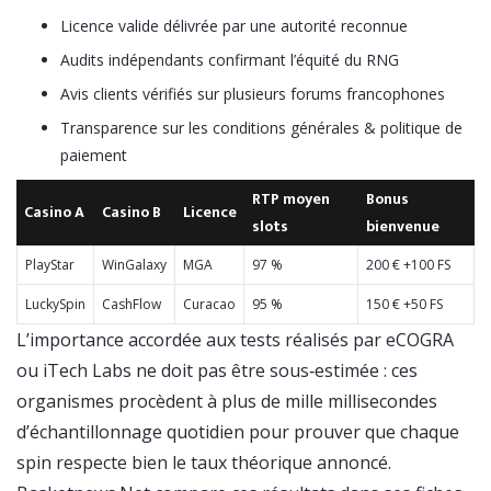
Licence valide délivrée par une autorité reconnue
Audits indépendants confirmant l’équité du RNG
Avis clients vérifiés sur plusieurs forums francophones
Transparence sur les conditions générales & politique de
paiement
RTP moyen
Bonus
Casino A
Casino B
Licence
slots
bienvenue
PlayStar
WinGalaxy
MGA
97 %
200 € +100 FS
LuckySpin
CashFlow
Curacao
95 %
150 € +50 FS
L’importance accordée aux tests réalisés par eCOGRA
ou iTech Labs ne doit pas être sous‑estimée : ces
organismes procèdent à plus de mille millisecondes
d’échantillonnage quotidien pour prouver que chaque
spin respecte bien le taux théorique annoncé.