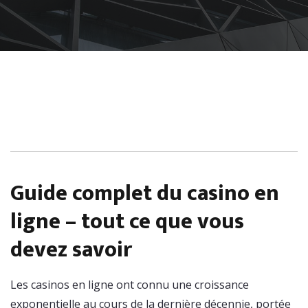
Guide complet du casino en
ligne – tout ce que vous
devez savoir
Les casinos en ligne ont connu une croissance
exponentielle au cours de la dernière décennie, portée