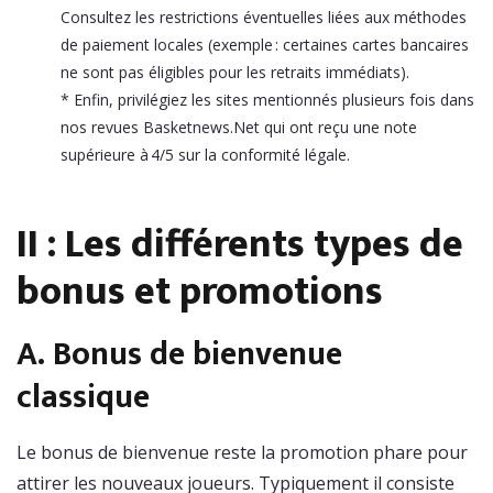
Consultez les restrictions éventuelles liées aux méthodes
de paiement locales (exemple : certaines cartes bancaires
ne sont pas éligibles pour les retraits immédiats).
* Enfin, privilégiez les sites mentionnés plusieurs fois dans
nos revues Basketnews.Net qui ont reçu une note
supérieure à 4/5 sur la conformité légale.
II : Les différents types de
bonus et promotions
A. Bonus de bienvenue
classique
Le bonus de bienvenue reste la promotion phare pour
attirer les nouveaux joueurs. Typiquement il consiste