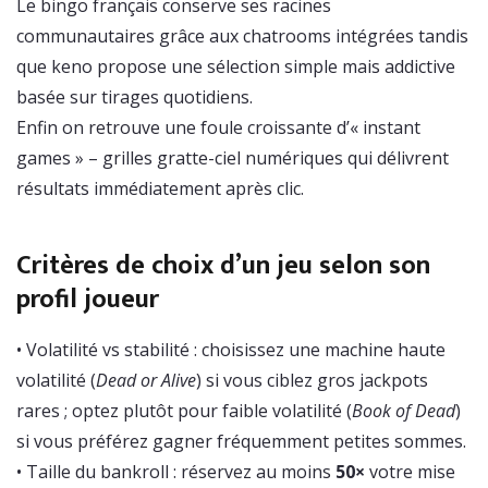
Le bingo français conserve ses racines
communautaires grâce aux chatrooms intégrées tandis
que keno propose une sélection simple mais addictive
basée sur tirages quotidiens.
Enfin on retrouve une foule croissante d’« instant
games » – grilles gratte-ciel numériques qui délivrent
résultats immédiatement après clic.
Critères de choix d’un jeu selon son
profil joueur
• Volatilité vs stabilité : choisissez une machine haute
volatilité (
Dead or Alive
) si vous ciblez gros jackpots
rares ; optez plutôt pour faible volatilité (
Book of Dead
)
si vous préférez gagner fréquemment petites sommes.
• Taille du bankroll : réservez au moins
50×
votre mise