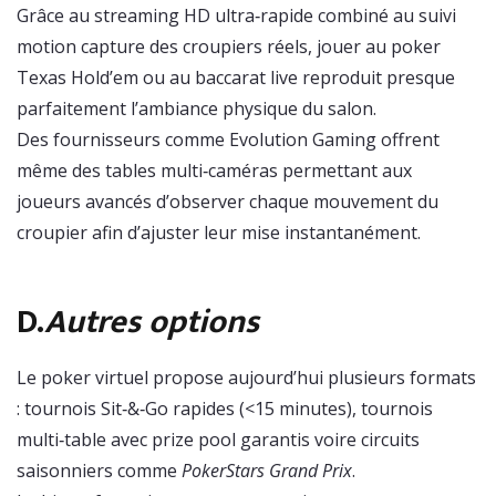
Grâce au streaming HD ultra‑rapide combiné au suivi
motion capture des croupiers réels, jouer au poker
Texas Hold’em ou au baccarat live reproduit presque
parfaitement l’ambiance physique du salon.
Des fournisseurs comme Evolution Gaming offrent
même des tables multi‑caméras permettant aux
joueurs avancés d’observer chaque mouvement du
croupier afin d’ajuster leur mise instantanément.
D.
Autres options
Le poker virtuel propose aujourd’hui plusieurs formats
: tournois Sit‑&‑Go rapides (<15 minutes), tournois
multi‑table avec prize pool garantis voire circuits
saisonniers comme
PokerStars Grand Prix
.