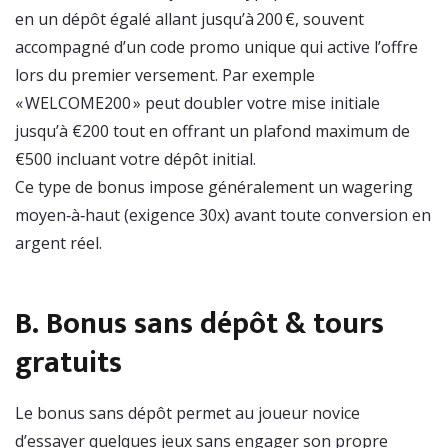
en un dépôt égalé allant jusqu’à 200 €, souvent
accompagné d’un code promo unique qui active l’offre
lors du premier versement. Par exemple
« WELCOME200 » peut doubler votre mise initiale
jusqu’à €200 tout en offrant un plafond maximum de
€500 incluant votre dépôt initial.
Ce type de bonus impose généralement un wagering
moyen‑à‑haut (exigence 30x) avant toute conversion en
argent réel.
B. Bonus sans dépôt & tours
gratuits
Le bonus sans dépôt permet au joueur novice
d’essayer quelques jeux sans engager son propre