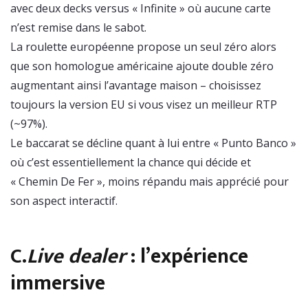
avec deux decks versus « Infinite » où aucune carte
n’est remise dans le sabot.
La roulette européenne propose un seul zéro alors
que son homologue américaine ajoute double zéro
augmentant ainsi l’avantage maison – choisissez
toujours la version EU si vous visez un meilleur RTP
(~97%).
Le baccarat se décline quant à lui entre « Punto Banco »
où c’est essentiellement la chance qui décide et
« Chemin De Fer », moins répandu mais apprécié pour
son aspect interactif.
C.
Live dealer
: l’expérience
immersive