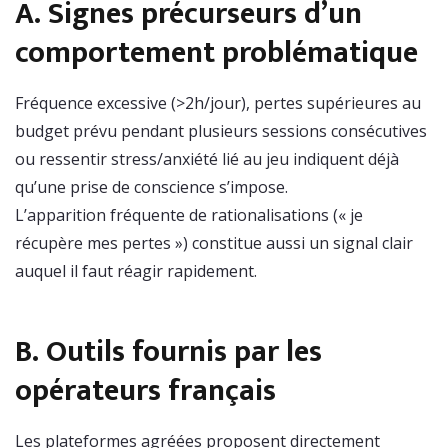
A. Signes précurseurs d’un
comportement problématique
Fréquence excessive (>2h/jour), pertes supérieures au
budget prévu pendant plusieurs sessions consécutives
ou ressentir stress/anxiété lié au jeu indiquent déjà
qu’une prise de conscience s’impose.
L’apparition fréquente de rationalisations (« je
récupère mes pertes ») constitue aussi un signal clair
auquel il faut réagir rapidement.
B. Outils fournis par les
opérateurs français
Les plateformes agréées proposent directement