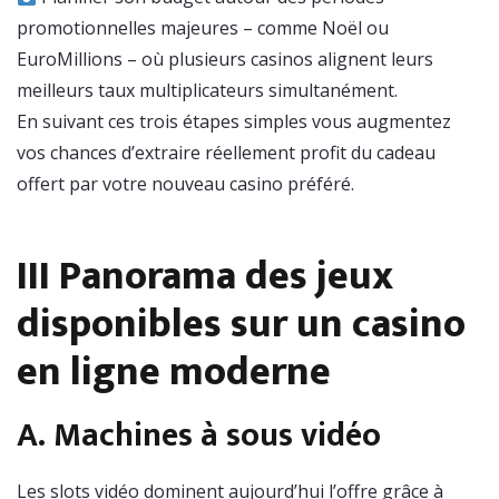
promotionnelles majeures – comme Noël ou
EuroMillions – où plusieurs casinos alignent leurs
meilleurs taux multiplicateurs simultanément.
En suivant ces trois étapes simples vous augmentez
vos chances d’extraire réellement profit du cadeau
offert par votre nouveau casino préféré.
III Panorama des jeux
disponibles sur un casino
en ligne moderne
A. Machines à sous vidéo
Les slots vidéo dominent aujourd’hui l’offre grâce à