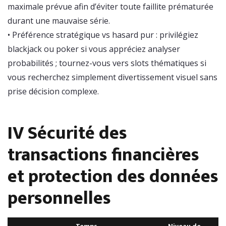
maximale prévue afin d’éviter toute faillite prématurée
durant une mauvaise série.
• Préférence stratégique vs hasard pur : privilégiez
blackjack ou poker si vous appréciez analyser
probabilités ; tournez-vous vers slots thématiques si
vous recherchez simplement divertissement visuel sans
prise décision complexe.
IV Sécurité des
transactions financières
et protection des données
personnelles