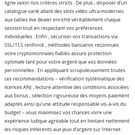
ligne selon nos critères stricts . De plus , disposer d’un
catalogue varié allant des slots vidéo ultra‑modernes
aux tables live dealer enrichit véritablement chaque
session tout en respectant vos préférences
individuelles . Enfin , sécuriser vos transactions via
SSL/TLS renforcé , méthodes bancaires reconnues
voire cryptomonnaies fiables assure protection
optimale tant pour votre argent que vos données
personnelles . En appliquant scrupuleusement toutes
ces recommandations – vérification systématique des
licences ANJ , lecture attentive des conditions associées
aux bonus , sélection rigoureuse des moyens paiement
adaptés ainsi qu’une attitude responsable vis-à-vis du
budget – vous maximisez vos chances vivre une
expérience ludique agréable tout en limitant nettement
les risques inhérents aux jeux d’argent sur Internet .