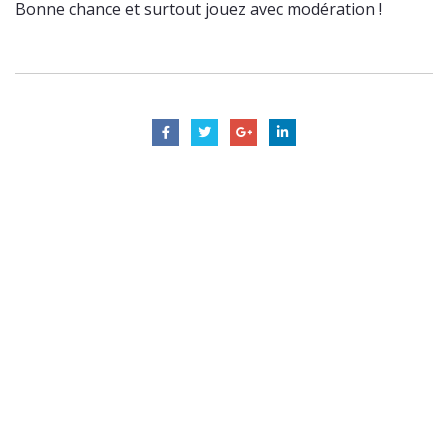
Bonne chance et surtout jouez avec modération !