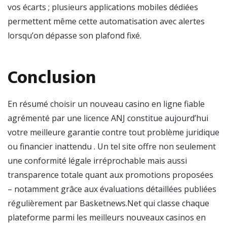
vos écarts ; plusieurs applications mobiles dédiées
permettent même cette automatisation avec alertes
lorsqu’on dépasse son plafond fixé.
Conclusion
En résumé choisir un nouveau casino en ligne fiable
agrémenté par une licence ANJ constitue aujourd’hui
votre meilleure garantie contre tout problème juridique
ou financier inattendu . Un tel site offre non seulement
une conformité légale irréprochable mais aussi
transparence totale quant aux promotions proposées
– notamment grâce aux évaluations détaillées publiées
régulièrement par Basketnews.Net qui classe chaque
plateforme parmi les meilleurs nouveaux casinos en