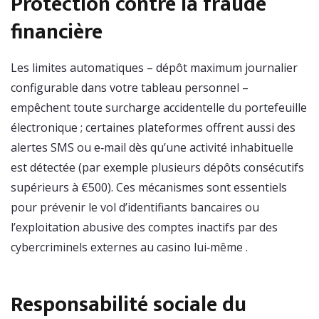
Protection contre la fraude
financière
Les limites automatiques – dépôt maximum journalier
configurable dans votre tableau personnel –
empêchent toute surcharge accidentelle du portefeuille
électronique ; certaines plateformes offrent aussi des
alertes SMS ou e‑mail dès qu’une activité inhabituelle
est détectée (par exemple plusieurs dépôts consécutifs
supérieurs à €500). Ces mécanismes sont essentiels
pour prévenir le vol d’identifiants bancaires ou
l’exploitation abusive des comptes inactifs par des
cybercriminels externes au casino lui‑même .
Responsabilité sociale du