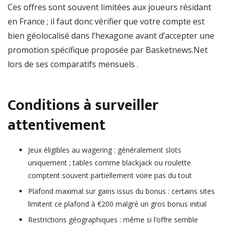
Ces offres sont souvent limitées aux joueurs résidant
en France ; il faut donc vérifier que votre compte est
bien géolocalisé dans l’hexagone avant d’accepter une
promotion spécifique proposée par Basketnews.Net
lors de ses comparatifs mensuels .
Conditions à surveiller
attentivement
Jeux éligibles au wagering : généralement slots
uniquement ; tables comme blackjack ou roulette
comptent souvent partiellement voire pas du tout
Plafond maximal sur gains issus du bonus : certains sites
limitent ce plafond à €200 malgré un gros bonus initial
Restrictions géographiques : même si l’offre semble