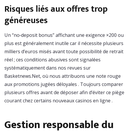
Risques liés aux offres trop
généreuses
Un “no‑deposit bonus” affichant une exigence ×200 ou
plus est généralement inutile car il nécessite plusieurs
milliers d’euros misés avant toute possibilité de retrait
réel ; ces conditions abusives sont signalées
systématiquement dans nos revues sur
Basketnews.Net, où nous attribuons une note rouge
aux promotions jugées déloyales . Toujours comparer
plusieurs offres avant de déposer afin d’éviter ce piège
courant chez certains nouveaux casinos en ligne .
Gestion responsable du