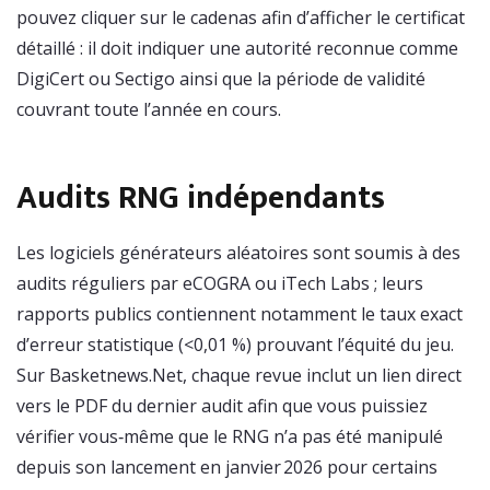
pouvez cliquer sur le cadenas afin d’afficher le certificat
détaillé : il doit indiquer une autorité reconnue comme
DigiCert ou Sectigo ainsi que la période de validité
couvrant toute l’année en cours.
Audits RNG indépendants
Les logiciels générateurs aléatoires sont soumis à des
audits réguliers par eCOGRA ou iTech Labs ; leurs
rapports publics contiennent notamment le taux exact
d’erreur statistique (<0,01 %) prouvant l’équité du jeu.
Sur Basketnews.Net, chaque revue inclut un lien direct
vers le PDF du dernier audit afin que vous puissiez
vérifier vous‑même que le RNG n’a pas été manipulé
depuis son lancement en janvier 2026 pour certains