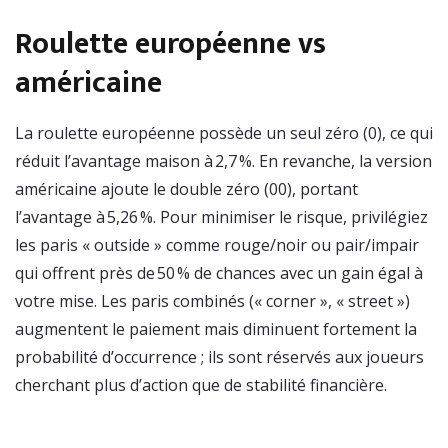
Roulette européenne vs
américaine
La roulette européenne possède un seul zéro (0), ce qui
réduit l’avantage maison à 2,7 %. En revanche, la version
américaine ajoute le double zéro (00), portant
l’avantage à 5,26 %. Pour minimiser le risque, privilégiez
les paris « outside » comme rouge/noir ou pair/impair
qui offrent près de 50 % de chances avec un gain égal à
votre mise. Les paris combinés (« corner », « street »)
augmentent le paiement mais diminuent fortement la
probabilité d’occurrence ; ils sont réservés aux joueurs
cherchant plus d’action que de stabilité financière.