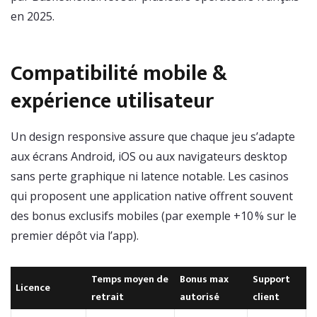
en 2025.
Compatibilité mobile &
expérience utilisateur
Un design responsive assure que chaque jeu s’adapte
aux écrans Android, iOS ou aux navigateurs desktop
sans perte graphique ni latence notable. Les casinos
qui proposent une application native offrent souvent
des bonus exclusifs mobiles (par exemple +10 % sur le
premier dépôt via l’app).
Temps moyen de
Bonus max
Support
Licence
retrait
autorisé
client