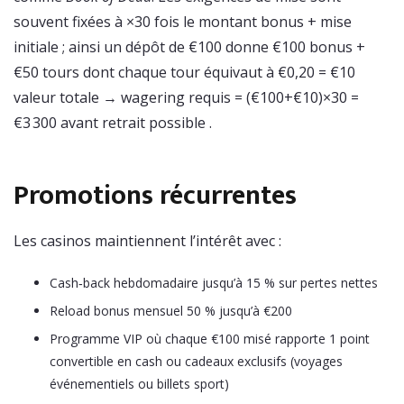
souvent fixées à ×30 fois le montant bonus + mise
initiale ; ainsi un dépôt de €100 donne €100 bonus +
€50 tours dont chaque tour équivaut à €0,20 = €10
valeur totale → wagering requis = (€100+€10)×30 =
€3 300 avant retrait possible .
Promotions récurrentes
Les casinos maintiennent l’intérêt avec :
Cash‑back hebdomadaire jusqu’à 15 % sur pertes nettes
Reload bonus mensuel 50 % jusqu’à €200
Programme VIP où chaque €100 misé rapporte 1 point
convertible en cash ou cadeaux exclusifs (voyages
événementiels ou billets sport)