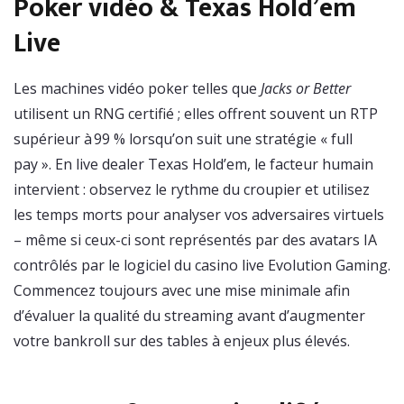
Poker vidéo & Texas Hold’em
Live
Les machines vidéo poker telles que
Jacks or Better
utilisent un RNG certifié ; elles offrent souvent un RTP
supérieur à 99 % lorsqu’on suit une stratégie « full
pay ». En live dealer Texas Hold’em, le facteur humain
intervient : observez le rythme du croupier et utilisez
les temps morts pour analyser vos adversaires virtuels
– même si ceux-ci sont représentés par des avatars IA
contrôlés par le logiciel du casino live Evolution Gaming.
Commencez toujours avec une mise minimale afin
d’évaluer la qualité du streaming avant d’augmenter
votre bankroll sur des tables à enjeux plus élevés.