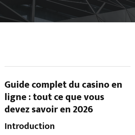
Guide complet du casino en
ligne : tout ce que vous
devez savoir en 2026
Introduction