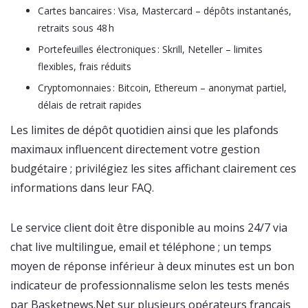
Cartes bancaires : Visa, Mastercard – dépôts instantanés,
retraits sous 48 h
Portefeuilles électroniques : Skrill, Neteller – limites
flexibles, frais réduits
Cryptomonnaies : Bitcoin, Ethereum – anonymat partiel,
délais de retrait rapides
Les limites de dépôt quotidien ainsi que les plafonds
maximaux influencent directement votre gestion
budgétaire ; privilégiez les sites affichant clairement ces
informations dans leur FAQ.
Le service client doit être disponible au moins 24/7 via
chat live multilingue, email et téléphone ; un temps
moyen de réponse inférieur à deux minutes est un bon
indicateur de professionnalisme selon les tests menés
par Basketnews.Net sur plusieurs opérateurs français