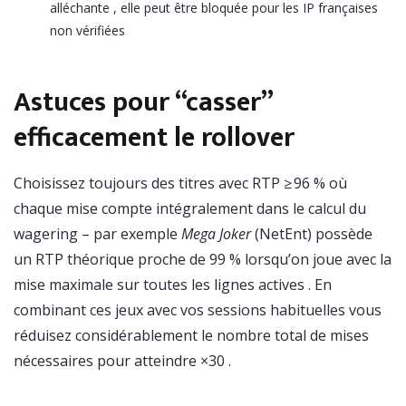
alléchante , elle peut être bloquée pour les IP françaises
non vérifiées
Astuces pour “casser”
efficacement le rollover
Choisissez toujours des titres avec RTP ≥ 96 % où
chaque mise compte intégralement dans le calcul du
wagering – par exemple
Mega Joker
(NetEnt) possède
un RTP théorique proche de 99 % lorsqu’on joue avec la
mise maximale sur toutes les lignes actives . En
combinant ces jeux avec vos sessions habituelles vous
réduisez considérablement le nombre total de mises
nécessaires pour atteindre ×30 .