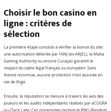
Choisir le bon casino en
ligne : critères de
sélection
La première étape consiste à vérifier la licence du site :
une autorisation délivrée par l’ANJ (ex‑ARJEL), la Malta
Gaming Authority ou encore Curaçao garantit le
respect du cadre légal français ou européen. Sans
licence reconnue, aucune protection n’est assurée en
cas de litige.
Ensuite, la réputation se mesure à travers les avis des
joueurs et les audits indépendants réalisés par eCOGRA
ou iTech Labs. Ces organismes testent le RNG (Random