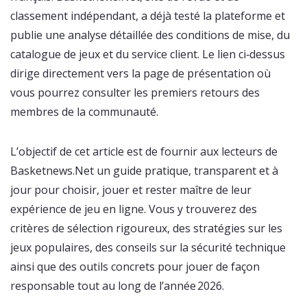
classement indépendant, a déjà testé la plateforme et
publie une analyse détaillée des conditions de mise, du
catalogue de jeux et du service client. Le lien ci‑dessus
dirige directement vers la page de présentation où
vous pourrez consulter les premiers retours des
membres de la communauté.
L’objectif de cet article est de fournir aux lecteurs de
Basketnews.Net un guide pratique, transparent et à
jour pour choisir, jouer et rester maître de leur
expérience de jeu en ligne. Vous y trouverez des
critères de sélection rigoureux, des stratégies sur les
jeux populaires, des conseils sur la sécurité technique
ainsi que des outils concrets pour jouer de façon
responsable tout au long de l’année 2026.