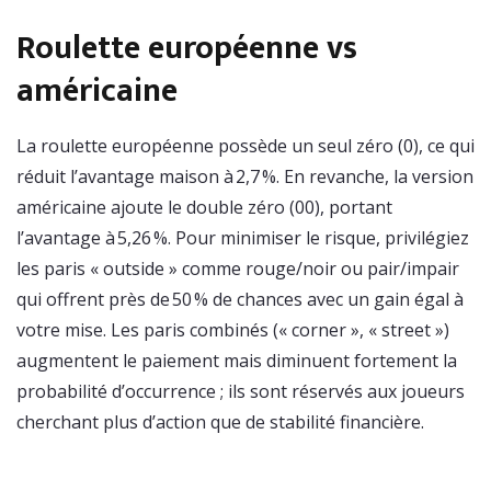
Roulette européenne vs
américaine
La roulette européenne possède un seul zéro (0), ce qui
réduit l’avantage maison à 2,7 %. En revanche, la version
américaine ajoute le double zéro (00), portant
l’avantage à 5,26 %. Pour minimiser le risque, privilégiez
les paris « outside » comme rouge/noir ou pair/impair
qui offrent près de 50 % de chances avec un gain égal à
votre mise. Les paris combinés (« corner », « street »)
augmentent le paiement mais diminuent fortement la
probabilité d’occurrence ; ils sont réservés aux joueurs
cherchant plus d’action que de stabilité financière.