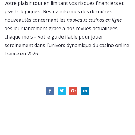
votre plaisir tout en limitant vos risques financiers et
psychologiques . Restez informés des dernières
nouveautés concernant les
nouveaux casinos en ligne
dès leur lancement grâce à nos revues actualisées
chaque mois – votre guide fiable pour jouer
sereinement dans l’univers dynamique du casino online
france en 2026.​