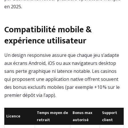
en 2025.
Compatibilité mobile &
expérience utilisateur
Un design responsive assure que chaque jeu s’adapte
aux écrans Android, iOS ou aux navigateurs desktop
sans perte graphique ni latence notable. Les casinos
qui proposent une application native offrent souvent
des bonus exclusifs mobiles (par exemple +10 % sur le
premier dépôt via l’app).
Temps moyen de
Bonus max
Support
Licence
retrait
autorisé
client