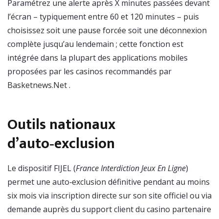
Paramétrez une alerte après X minutes passées devant
l’écran – typiquement entre 60 et 120 minutes – puis
choisissez soit une pause forcée soit une déconnexion
complète jusqu’au lendemain ; cette fonction est
intégrée dans la plupart des applications mobiles
proposées par les casinos recommandés par
Basketnews.Net .
Outils nationaux
d’auto‑exclusion
Le dispositif FIJEL (
France Interdiction Jeux En Ligne
)
permet une auto‑exclusion définitive pendant au moins
six mois via inscription directe sur son site officiel ou via
demande auprès du support client du casino partenaire