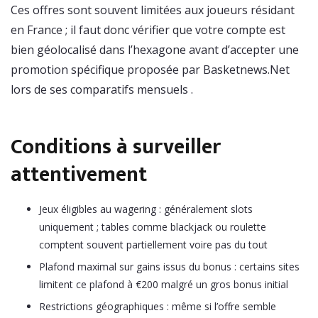
Ces offres sont souvent limitées aux joueurs résidant
en France ; il faut donc vérifier que votre compte est
bien géolocalisé dans l’hexagone avant d’accepter une
promotion spécifique proposée par Basketnews.Net
lors de ses comparatifs mensuels .
Conditions à surveiller
attentivement
Jeux éligibles au wagering : généralement slots
uniquement ; tables comme blackjack ou roulette
comptent souvent partiellement voire pas du tout
Plafond maximal sur gains issus du bonus : certains sites
limitent ce plafond à €200 malgré un gros bonus initial
Restrictions géographiques : même si l’offre semble