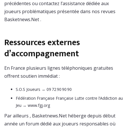
précédentes ou contactez l’assistance dédiée aux
joueurs problématiques présentée dans nos revues
Basketnews.Net .
Ressources externes
d’accompagnement
En France plusieurs lignes téléphoniques gratuites
offrent soutien immédiat :
S.O.S Joueurs → 09 72 90 90 90
Fédération Française Française Lutte contre l’Addiction au
Jeu → www.fgj.org
Par ailleurs , Basketnews.Net héberge depuis début
année un forum dédié aux joueurs responsables où