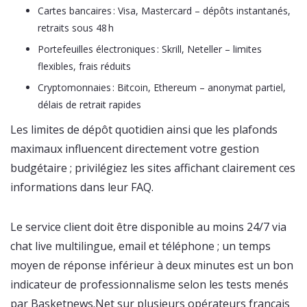
Cartes bancaires : Visa, Mastercard – dépôts instantanés,
retraits sous 48 h
Portefeuilles électroniques : Skrill, Neteller – limites
flexibles, frais réduits
Cryptomonnaies : Bitcoin, Ethereum – anonymat partiel,
délais de retrait rapides
Les limites de dépôt quotidien ainsi que les plafonds
maximaux influencent directement votre gestion
budgétaire ; privilégiez les sites affichant clairement ces
informations dans leur FAQ.
Le service client doit être disponible au moins 24/7 via
chat live multilingue, email et téléphone ; un temps
moyen de réponse inférieur à deux minutes est un bon
indicateur de professionnalisme selon les tests menés
par Basketnews.Net sur plusieurs opérateurs français