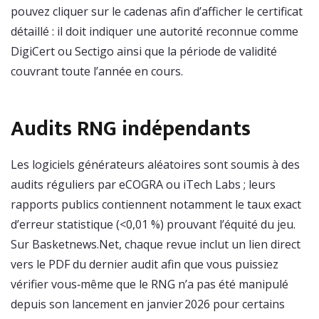
pouvez cliquer sur le cadenas afin d’afficher le certificat
détaillé : il doit indiquer une autorité reconnue comme
DigiCert ou Sectigo ainsi que la période de validité
couvrant toute l’année en cours.
Audits RNG indépendants
Les logiciels générateurs aléatoires sont soumis à des
audits réguliers par eCOGRA ou iTech Labs ; leurs
rapports publics contiennent notamment le taux exact
d’erreur statistique (<0,01 %) prouvant l’équité du jeu.
Sur Basketnews.Net, chaque revue inclut un lien direct
vers le PDF du dernier audit afin que vous puissiez
vérifier vous‑même que le RNG n’a pas été manipulé
depuis son lancement en janvier 2026 pour certains