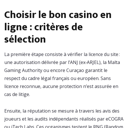
Choisir le bon casino en
ligne : critères de
sélection
La première étape consiste à vérifier la licence du site :
une autorisation délivrée par l’ANJ (ex‑ARJEL), la Malta
Gaming Authority ou encore Curaçao garantit le
respect du cadre légal français ou européen. Sans
licence reconnue, aucune protection n’est assurée en
cas de litige.
Ensuite, la réputation se mesure à travers les avis des
joueurs et les audits indépendants réalisés par eCOGRA
ou iTech Labs. Ces organismes testent le RNG (Random