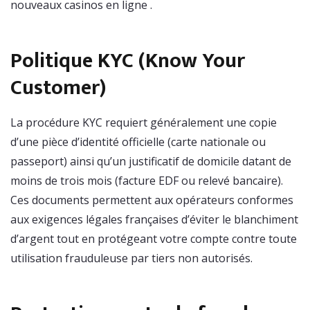
nouveaux casinos en ligne .
Politique KYC (Know Your
Customer)
La procédure KYC requiert généralement une copie
d’une pièce d’identité officielle (carte nationale ou
passeport) ainsi qu’un justificatif de domicile datant de
moins de trois mois (facture EDF ou relevé bancaire).
Ces documents permettent aux opérateurs conformes
aux exigences légales françaises d’éviter le blanchiment
d’argent tout en protégeant votre compte contre toute
utilisation frauduleuse par tiers non autorisés.