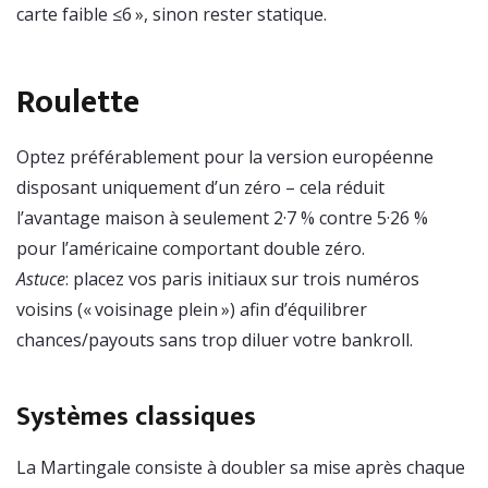
carte faible ≤6 », sinon rester statique.
Roulette
Optez préférablement pour la version européenne
disposant uniquement d’un zéro – cela réduit
l’avantage maison à seulement 2·7 % contre 5·26 %
pour l’américaine comportant double zéro.
Astuce
: placez vos paris initiaux sur trois numéros
voisins (« voisinage plein ») afin d’équilibrer
chances/payouts sans trop diluer votre bankroll.
Systèmes classiques
La Martingale consiste à doubler sa mise après chaque