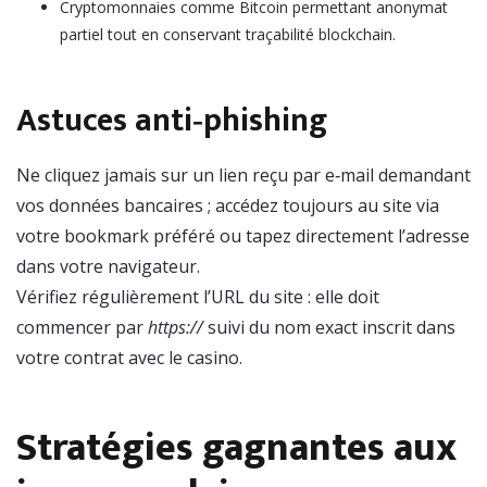
Cryptomonnaies comme Bitcoin permettant anonymat
partiel tout en conservant traçabilité blockchain.
Astuces anti‑phishing
Ne cliquez jamais sur un lien reçu par e‑mail demandant
vos données bancaires ; accédez toujours au site via
votre bookmark préféré ou tapez directement l’adresse
dans votre navigateur.
Vérifiez régulièrement l’URL du site : elle doit
commencer par
https://
suivi du nom exact inscrit dans
votre contrat avec le casino.
Stratégies gagnantes aux