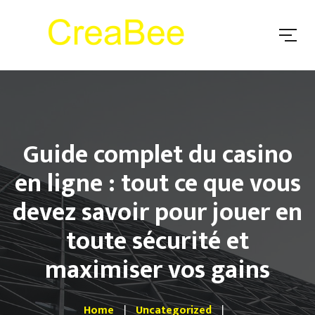
Guide complet du casino
en ligne : tout ce que vous
devez savoir pour jouer en
toute sécurité et
maximiser vos gains
Home
Uncategorized