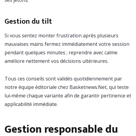
ses jetons.
Gestion du tilt
Si vous sentez monter frustration après plusieurs
mauvaises mains fermez immédiatement votre session
pendant quelques minutes ; reprendre avec calme
améliore nettement vos décisions ultérieures.
Tous ces conseils sont validés quotidiennement par
notre équipe éditoriale chez Basketnews.Net, qui teste
lui‑même chaque variante afin de garantir pertinence et
applicabilité immédiate.
Gestion responsable du