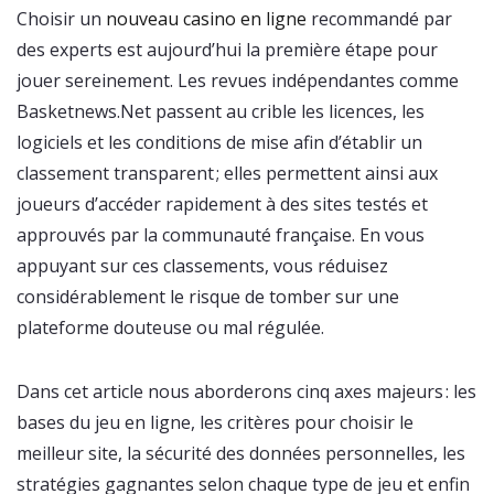
Choisir un
nouveau casino en ligne
recommandé par
des experts est aujourd’hui la première étape pour
jouer sereinement. Les revues indépendantes comme
Basketnews.Net passent au crible les licences, les
logiciels et les conditions de mise afin d’établir un
classement transparent ; elles permettent ainsi aux
joueurs d’accéder rapidement à des sites testés et
approuvés par la communauté française. En vous
appuyant sur ces classements, vous réduisez
considérablement le risque de tomber sur une
plateforme douteuse ou mal régulée.
Dans cet article nous aborderons cinq axes majeurs : les
bases du jeu en ligne, les critères pour choisir le
meilleur site, la sécurité des données personnelles, les
stratégies gagnantes selon chaque type de jeu et enfin