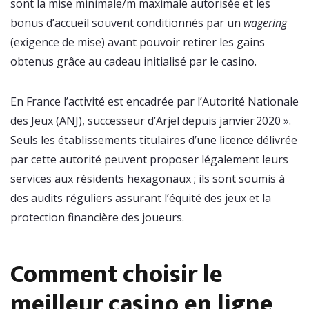
sont la mise minimale/m maximale autorisée et les
bonus d’accueil souvent conditionnés par un
wagering
(exigence de mise) avant pouvoir retirer les gains
obtenus grâce au cadeau initialisé par le casino.
En France l’activité est encadrée par l’Autorité Nationale
des Jeux (ANJ), successeur d’Arjel depuis janvier 2020 ».
Seuls les établissements titulaires d’une licence délivrée
par cette autorité peuvent proposer légalement leurs
services aux résidents hexagonaux ; ils sont soumis à
des audits réguliers assurant l’équité des jeux et la
protection financière des joueurs.
Comment choisir le
meilleur casino en ligne