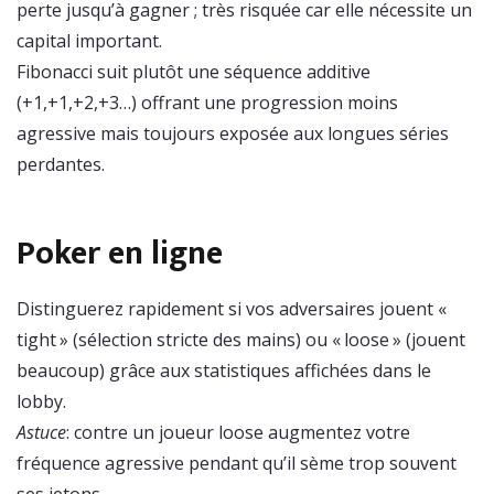
perte jusqu’à gagner ; très risquée car elle nécessite un
capital important.
Fibonacci suit plutôt une séquence additive
(+1,+1,+2,+3…) offrant une progression moins
agressive mais toujours exposée aux longues séries
perdantes.
Poker en ligne
Distinguerez rapidement si vos adversaires jouent «
tight » (sélection stricte des mains) ou « loose » (jouent
beaucoup) grâce aux statistiques affichées dans le
lobby.
Astuce
: contre un joueur loose augmentez votre
fréquence agressive pendant qu’il sème trop souvent