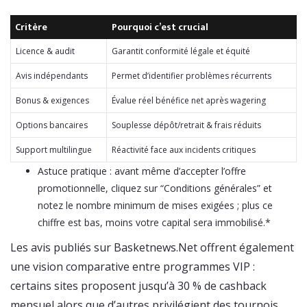
Critère
Pourquoi c’est crucial
Licence & audit
Garantit conformité légale et équité
Avis indépendants
Permet d’identifier problèmes récurrents
Bonus & exigences
Évalue réel bénéfice net après wagering
Options bancaires
Souplesse dépôt/retrait & frais réduits
Support multilingue
Réactivité face aux incidents critiques
Astuce pratique : avant même d’accepter l’offre
promotionnelle, cliquez sur “Conditions générales” et
notez le nombre minimum de mises exigées ; plus ce
chiffre est bas, moins votre capital sera immobilisé.*
Les avis publiés sur Basketnews.Net offrent également
une vision comparative entre programmes VIP :
certains sites proposent jusqu’à 30 % de cashback
mensuel alors que d’autres privilégient des tournois