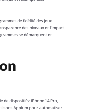
grammes de fidélité des jeux
ansparence des niveaux et l’impact
programmes se démarquent et
ion
 de dispositifs : iPhone 14 Pro,
tilisons Appium pour automatiser