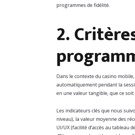
programmes de fidélité.
2. Critère
programme
Dans le contexte du casino mobile,
automatiquement pendant la sessi
en une valeur tangible, que ce soit
Les indicateurs clés que nous suiv
niveau), la valeur moyenne des réco
UI/UX (facilité d’accès au tableau