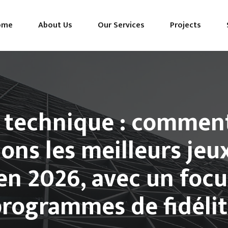
ome
About Us
Our Services
Projects
 technique : commen
ons les meilleurs jeu
en 2026, avec un focus
rogrammes de fidéli