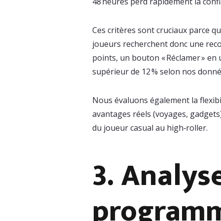
48 heures perd rapidement la confia
Ces critères sont cruciaux parce qu
joueurs recherchent donc une recon
points, un bouton « Réclamer » en 
supérieur de 12 % selon nos donné
Nous évaluons également la flexibil
avantages réels (voyages, gadgets)
du joueur casual au high‑roller.
3. Analys
programm