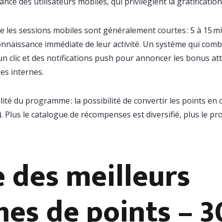
nce des utilisateurs mobiles, qui privilégient la gratificatio
e les sessions mobiles sont généralement courtes : 5 à 15 mi
naissance immédiate de leur activité. Un système qui combi
un clic et des notifications push pour annoncer les bonus at
es internes.
ité du programme : la possibilité de convertir les points en 
. Plus le catalogue de récompenses est diversifié, plus le p
e des meilleurs
es de points – 3