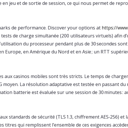
e en jeu et de sortie de session, ce qui nous permet de repr
arks de performance. Discover your options at
https://www
ests de charge simultanée (200 utilisateurs virtuels) afin
’utilisation du processeur pendant plus de 30 secondes sont 
en Europe, en Amérique du Nord et en Asie ; un RTT supérie
es aux casinos mobiles sont très stricts. Le temps de chargeme
 moyen. La résolution adaptative est testée en passant d
mation batterie est évaluée sur une session de 30 minutes : 
aux standards de sécurité (TLS 1.3, chiffrement AES‑256) et la
 les titres qui remplissent l’ensemble de ces exigences accède