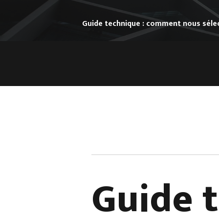
Guide technique : comment nous sélect
Guide t