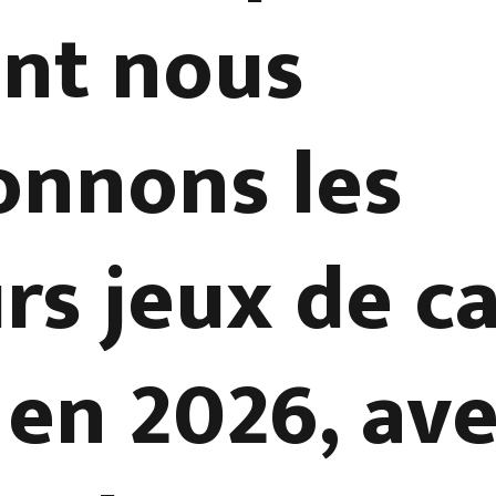
nt nous
onnons les
rs jeux de c
 en 2026, av