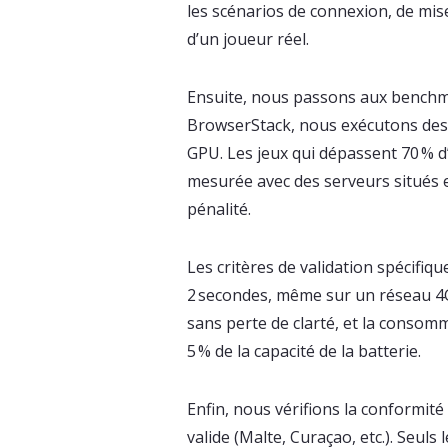
les scénarios de connexion, de mis
d’un joueur réel.
Ensuite, nous passons aux benchm
BrowserStack, nous exécutons des t
GPU. Les jeux qui dépassent 70 % d
mesurée avec des serveurs situés 
pénalité.
Les critères de validation spécifiqu
2 secondes, même sur un réseau 4G
sans perte de clarté, et la consom
5 % de la capacité de la batterie.
Enfin, nous vérifions la conformité 
valide (Malte, Curaçao, etc.). Seuls