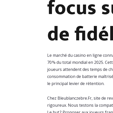
focus 
de fidé
Le marché du casino en ligne conn
70 % du total mondial en 2025. Cet
joueurs attendent des temps de cha
consommation de batterie maîtrisée
le principal levier de rétention.
Chez Bleublanczebre.Fr, site de rev
rigoureux. Nous testons la compati
Le but ? Proposer aux joueurs fra