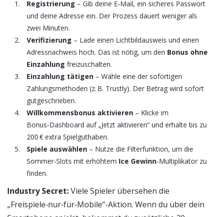
Registrierung
– Gib deine E‑Mail, ein sicheres Passwort
und deine Adresse ein. Der Prozess dauert weniger als
zwei Minuten.
Verifizierung
– Lade einen Lichtbildausweis und einen
Adressnachweis hoch. Das ist nötig, um den
Bonus ohne
Einzahlung
freizuschalten.
Einzahlung tätigen
– Wähle eine der sofortigen
Zahlungsmethoden (z. B. Trustly). Der Betrag wird sofort
gutgeschrieben.
Willkommensbonus aktivieren
– Klicke im
Bonus‑Dashboard auf „Jetzt aktivieren“ und erhalte bis zu
200 € extra Spielguthaben.
Spiele auswählen
– Nutze die Filterfunktion, um die
Sommer‑Slots mit erhöhtem
Ice Gewinn
‑Multiplikator zu
finden.
Industry Secret:
Viele Spieler übersehen die
„Freispiele‑nur‑für‑Mobile“-Aktion. Wenn du über dein