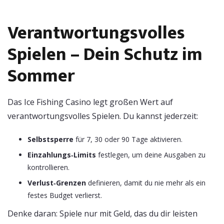
Verantwortungsvolles
Spielen – Dein Schutz im
Sommer
Das Ice Fishing Casino legt großen Wert auf
verantwortungsvolles Spielen. Du kannst jederzeit:
Selbstsperre
für 7, 30 oder 90 Tage aktivieren.
Einzahlungs‑Limits
festlegen, um deine Ausgaben zu
kontrollieren.
Verlust‑Grenzen
definieren, damit du nie mehr als ein
festes Budget verlierst.
Denke daran: Spiele nur mit Geld, das du dir leisten