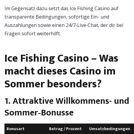
Im Gegensatz dazu setzt das Ice Fishing Casino auf
transparente Bedingungen, sofortige Ein- und
Auszahlungen sowie einen 24/7‑Live‑Chat, der dir bei
Fragen sofort weiterhilft.
Ice Fishing Casino – Was
macht dieses Casino im
Sommer besonders?
1. Attraktive Willkommens- und
Sommer‑Bonusse
Bonusart
Betrag / Prozent
Umsatzbedingungen