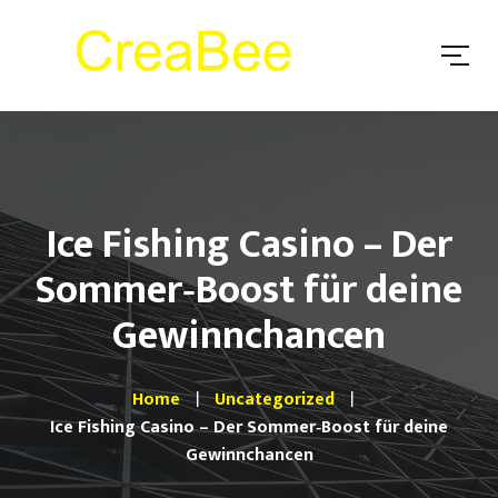
Ice Fishing Casino – Der
Sommer‑Boost für deine
Gewinnchancen
Home
Uncategorized
Ice Fishing Casino – Der Sommer‑Boost für deine
Gewinnchancen