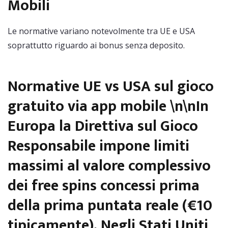
Mobili
Le normative variano notevolmente tra UE e USA
soprattutto riguardo ai bonus senza deposito.
Normative UE vs USA sul gioco
gratuito via app mobile \n\nIn
Europa la Direttiva sul Gioco
Responsabile impone limiti
massimi al valore complessivo
dei free spins concessi prima
della prima puntata reale (€10
tipicamente). Negli Stati Uniti