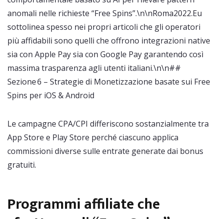
anomali nelle richieste “Free Spins”.\n\nRoma2022.Eu
sottolinea spesso nei propri articoli che gli operatori
più affidabili sono quelli che offrono integrazioni native
sia con Apple Pay sia con Google Pay garantendo così
massima trasparenza agli utenti italiani.\n\n##
Sezione 6 – Strategie di Monetizzazione basate sui Free
Spins per iOS & Android
Le campagne CPA/CPI differiscono sostanzialmente tra
App Store e Play Store perché ciascuno applica
commissioni diverse sulle entrate generate dai bonus
gratuiti.
Programmi affiliate che