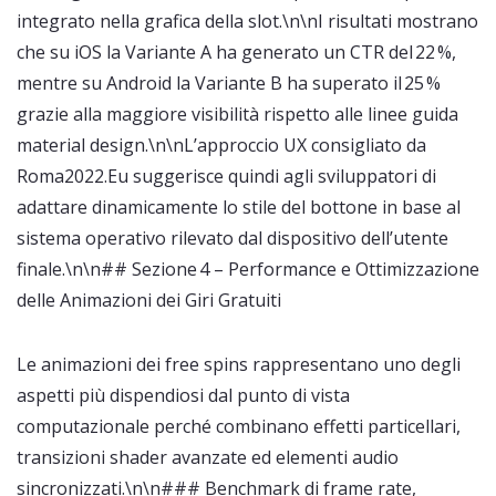
integrato nella grafica della slot.\n\nI risultati mostrano
che su iOS la Variante A ha generato un CTR del 22 %,
mentre su Android la Variante B ha superato il 25 %
grazie alla maggiore visibilità rispetto alle linee guida
material design.\n\nL’approccio UX consigliato da
Roma2022.Eu suggerisce quindi agli sviluppatori di
adattare dinamicamente lo stile del bottone in base al
sistema operativo rilevato dal dispositivo dell’utente
finale.\n\n## Sezione 4 – Performance e Ottimizzazione
delle Animazioni dei Giri Gratuiti
Le animazioni dei free spins rappresentano uno degli
aspetti più dispendiosi dal punto di vista
computazionale perché combinano effetti particellari,
transizioni shader avanzate ed elementi audio
sincronizzati.\n\n### Benchmark di frame rate,