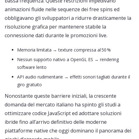
bassa frequenza. Queste restrizioni impedivano
animazioni fluide nelle sequenze dei free spins ed
obbligavano gli sviluppatori a ridurre drasticamente la
risoluzione grafica per mantenere stabile la
connessione dati durante le promozioni live.
Memoria limitata → texture compressa al 50 %
Nessun supporto nativo a OpenGL ES → rendering
software lento
API audio rudimentarie → effetti sonori tagliati durante il
giro gratuito
Nonostante queste barriere iniziali, la crescente
domanda del mercato italiano ha spinto gli studi a
ottimizzare codice JavaScript ed adottare soluzioni
ibride fino all’arrivo definitivo delle moderne
piattaforme native che oggi dominano il panorama dei