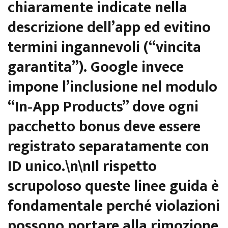
chiaramente indicate nella
descrizione dell’app ed evitino
termini ingannevoli (“vincita
garantita”). Google invece
impone l’inclusione nel modulo
“In‑App Products” dove ogni
pacchetto bonus deve essere
registrato separatamente con
ID unico.\n\nIl rispetto
scrupoloso queste linee guida è
fondamentale perché violazioni
possono portare alla rimozione