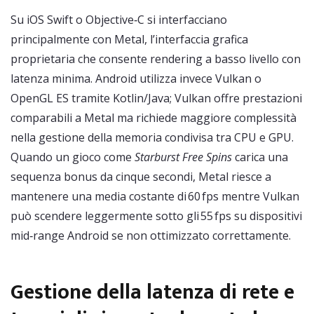
Su iOS Swift o Objective‑C si interfacciano
principalmente con Metal, l’interfaccia grafica
proprietaria che consente rendering a basso livello con
latenza minima. Android utilizza invece Vulkan o
OpenGL ES tramite Kotlin/Java; Vulkan offre prestazioni
comparabili a Metal ma richiede maggiore complessità
nella gestione della memoria condivisa tra CPU e GPU.
Quando un gioco come
Starburst Free Spins
carica una
sequenza bonus da cinque secondi, Metal riesce a
mantenere una media costante di 60 fps mentre Vulkan
può scendere leggermente sotto gli 55 fps su dispositivi
mid‑range Android se non ottimizzato correttamente.
Gestione della latenza di rete e