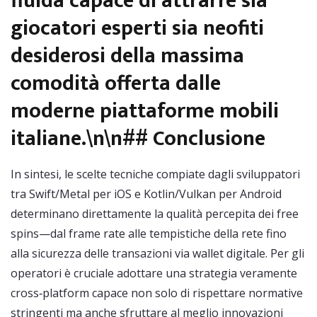
fluida capace di attrarre sia
giocatori esperti sia neofiti
desiderosi della massima
comodità offerta dalle
moderne piattaforme mobili
italiane.\n\n## Conclusione
In sintesi, le scelte tecniche compiate dagli sviluppatori
tra Swift/Metal per iOS e Kotlin/Vulkan per Android
determinano direttamente la qualità percepita dei free
spins—dal frame rate alle tempistiche della rete fino
alla sicurezza delle transazioni via wallet digitale. Per gli
operatori è cruciale adottare una strategia veramente
cross‑platform capace non solo di rispettare normative
stringenti ma anche sfruttare al meglio innovazioni