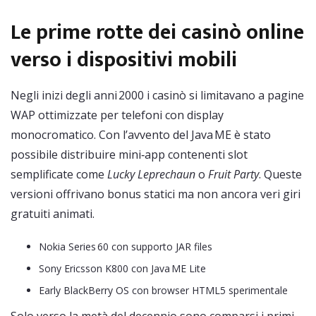
Le prime rotte dei casinò online
verso i dispositivi mobili
Negli inizi degli anni 2000 i casinò si limitavano a pagine
WAP ottimizzate per telefoni con display
monocromatico. Con l’avvento del Java ME è stato
possibile distribuire mini‑app contenenti slot
semplificate come
Lucky Leprechaun
o
Fruit Party
. Queste
versioni offrivano bonus statici ma non ancora veri giri
gratuiti animati.
Nokia Series 60 con supporto JAR files
Sony Ericsson K800 con Java ME Lite
Early BlackBerry OS con browser HTML5 sperimentale