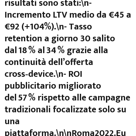
risultati sono stati:\n-
Incremento LTV medio da €45 a
€92 (+104%).\n- Tasso
retention a giorno 30 salito
dal 18 % al 34 % grazie alla
continuità dell’offerta
cross‑device.\n- ROI
pubblicitario migliorato
del 57 % rispetto alle campagne
tradizionali focalizzate solo su
una
piattaforma.\n\nRoma2022.Eu