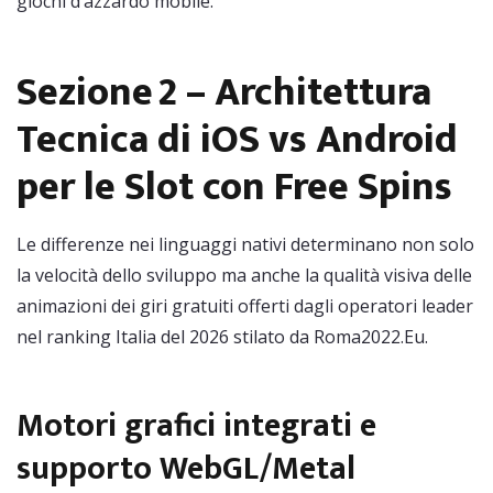
giochi d’azzardo mobile.
Sezione 2 – Architettura
Tecnica di iOS vs Android
per le Slot con Free Spins
Le differenze nei linguaggi nativi determinano non solo
la velocità dello sviluppo ma anche la qualità visiva delle
animazioni dei giri gratuiti offerti dagli operatori leader
nel ranking Italia del 2026 stilato da Roma2022.Eu.
Motori grafici integrati e
supporto WebGL/Metal