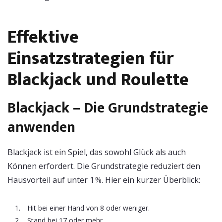
Effektive
Einsatzstrategien für
Blackjack und Roulette
Blackjack – Die Grundstrategie
anwenden
Blackjack ist ein Spiel, das sowohl Glück als auch
Können erfordert. Die Grundstrategie reduziert den
Hausvorteil auf unter 1 %. Hier ein kurzer Überblick:
Hit bei einer Hand von 8 oder weniger.
Stand bei 17 oder mehr.