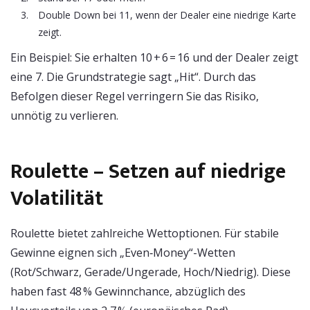
Double Down bei 11, wenn der Dealer eine niedrige Karte
zeigt.
Ein Beispiel: Sie erhalten 10 + 6 = 16 und der Dealer zeigt
eine 7. Die Grundstrategie sagt „Hit“. Durch das
Befolgen dieser Regel verringern Sie das Risiko,
unnötig zu verlieren.
Roulette – Setzen auf niedrige
Volatilität
Roulette bietet zahlreiche Wettoptionen. Für stabile
Gewinne eignen sich „Even‑Money“-Wetten
(Rot/Schwarz, Gerade/Ungerade, Hoch/Niedrig). Diese
haben fast 48 % Gewinnchance, abzüglich des