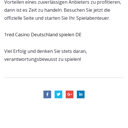
Vorteilen eines zuverlässigen Anbieters zu profitieren,
dann ist es Zeit zu handeln. Besuchen Sie jetzt die
offizielle Seite und starten Sie Ihr Spielabenteuer.
1red Casino Deutschland spielen DE
Viel Erfolg und denken Sie stets daran,
verantwortungsbewusst zu spielen!