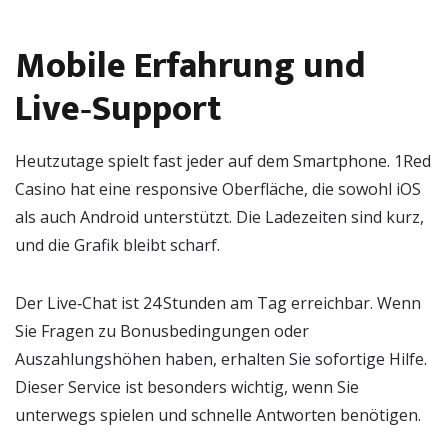
Mobile Erfahrung und
Live‑Support
Heutzutage spielt fast jeder auf dem Smartphone. 1Red
Casino hat eine responsive Oberfläche, die sowohl iOS
als auch Android unterstützt. Die Ladezeiten sind kurz,
und die Grafik bleibt scharf.
Der Live‑Chat ist 24 Stunden am Tag erreichbar. Wenn
Sie Fragen zu Bonusbedingungen oder
Auszahlungshöhen haben, erhalten Sie sofortige Hilfe.
Dieser Service ist besonders wichtig, wenn Sie
unterwegs spielen und schnelle Antworten benötigen.