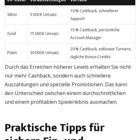
10 % Cashback, schnellerer
Silber
5 000 € Umsatz
Support
15 % Cashback, persönliche
Gold
15 000 € Umsatz
Account‑Manager
20 % Cashback, exklusive Turniere,
Platin
30 000 € Umsatz
tägliche Bonus‑Credits
Durch das Erreichen höherer Levels erhalten Sie nicht
nur mehr Cashback, sondern auch schnellere
Auszahlungen und spezielle Promotionen. Das kann
den Unterschied zwischen einem durchschnittlichen
und einem profitablen Spielerlebnis ausmachen.
Praktische Tipps für