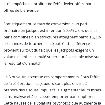
etc.) empêche de profiter de l’effet levier offert par les
offres de bienvenue.
Statistiquement, le taux de conversion d’un pari
ordinaire en jackpot est inférieur à 0,5 % alors que les
paris combinés bien structurés atteignent parfois 2,3 %
de chances de toucher le jackpot. Cette différence
provient surtout du fait que les jackpots exigent un
volume de mises cumulé supérieur à la simple mise sur
le résultat d’un match.
Le Nouvel An accentue ces comportements. Sous l’effet
de la célébration, les joueurs sont plus enclins à
prendre des risques impulsifs, à augmenter leurs mises
sans analyse et à se laisser emporter par l’euphorie.
Cette hausse de la volatilité psychologique augmente la