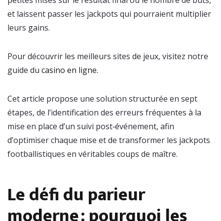
petites mises sur le résultat final ou le nombre de buts,
et laissent passer les jackpots qui pourraient multiplier
leurs gains.
Pour découvrir les meilleurs sites de jeux, visitez notre
guide du
casino en ligne
.
Cet article propose une solution structurée en sept
étapes, de l’identification des erreurs fréquentes à la
mise en place d’un suivi post‑événement, afin
d’optimiser chaque mise et de transformer les jackpots
footballistiques en véritables coups de maître.
Le défi du parieur
moderne : pourquoi les