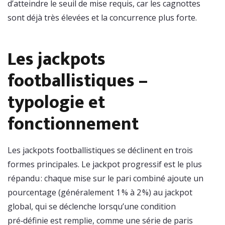
d’atteindre le seuil de mise requis, car les cagnottes
sont déjà très élevées et la concurrence plus forte.
Les jackpots
footballistiques –
typologie et
fonctionnement
Les jackpots footballistiques se déclinent en trois
formes principales. Le jackpot progressif est le plus
répandu : chaque mise sur le pari combiné ajoute un
pourcentage (généralement 1 % à 2 %) au jackpot
global, qui se déclenche lorsqu’une condition
pré‑définie est remplie, comme une série de paris