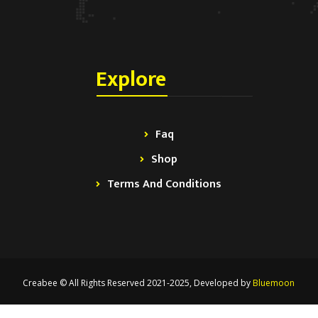
Explore
Faq
Shop
Terms And Conditions
Creabee © All Rights Reserved 2021-2025, Developed by
Bluemoon