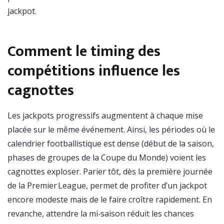
jackpot.
Comment le timing des
compétitions influence les
cagnottes
Les jackpots progressifs augmentent à chaque mise
placée sur le même événement. Ainsi, les périodes où le
calendrier footballistique est dense (début de la saison,
phases de groupes de la Coupe du Monde) voient les
cagnottes exploser. Parier tôt, dès la première journée
de la Premier League, permet de profiter d’un jackpot
encore modeste mais de le faire croître rapidement. En
revanche, attendre la mi‑saison réduit les chances