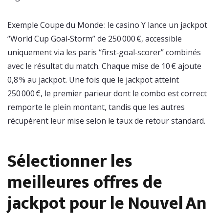
Exemple Coupe du Monde : le casino Y lance un jackpot
“World Cup Goal‑Storm” de 250 000 €, accessible
uniquement via les paris “first‑goal‑scorer” combinés
avec le résultat du match. Chaque mise de 10 € ajoute
0,8 % au jackpot. Une fois que le jackpot atteint
250 000 €, le premier parieur dont le combo est correct
remporte le plein montant, tandis que les autres
récupèrent leur mise selon le taux de retour standard.
Sélectionner les
meilleures offres de
jackpot pour le Nouvel An