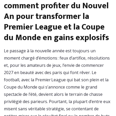
comment profiter du Nouvel
An pour transformer la
Premier League et la Coupe
du Monde en gains explosifs
Le passage à la nouvelle année est toujours un
moment chargé d’émotions : feux d’artifice, résolutions
et, pour les amateurs de jeux, l’envie de commencer
2027 en beauté avec des paris qui font rêver. Le
football, avec la Premier League qui bat son plein et la
Coupe du Monde qui s’annonce comme le grand
spectacle de l’été, devient alors le terrain de chasse
privilégié des parieurs. Pourtant, la plupart d’entre eux
misent sans véritable stratégie, se contentant de