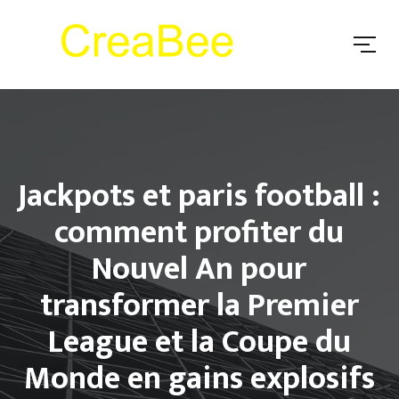
Jackpots et paris football :
comment profiter du
Nouvel An pour
transformer la Premier
League et la Coupe du
Monde en gains explosifs