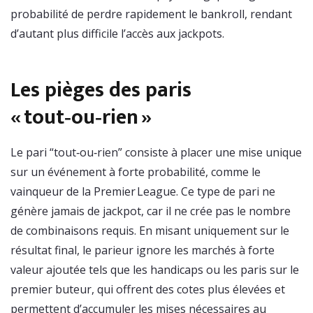
probabilité de perdre rapidement le bankroll, rendant
d’autant plus difficile l’accès aux jackpots.
Les pièges des paris
« tout‑ou‑rien »
Le pari “tout‑ou‑rien” consiste à placer une mise unique
sur un événement à forte probabilité, comme le
vainqueur de la Premier League. Ce type de pari ne
génère jamais de jackpot, car il ne crée pas le nombre
de combinaisons requis. En misant uniquement sur le
résultat final, le parieur ignore les marchés à forte
valeur ajoutée tels que les handicaps ou les paris sur le
premier buteur, qui offrent des cotes plus élevées et
permettent d’accumuler les mises nécessaires au