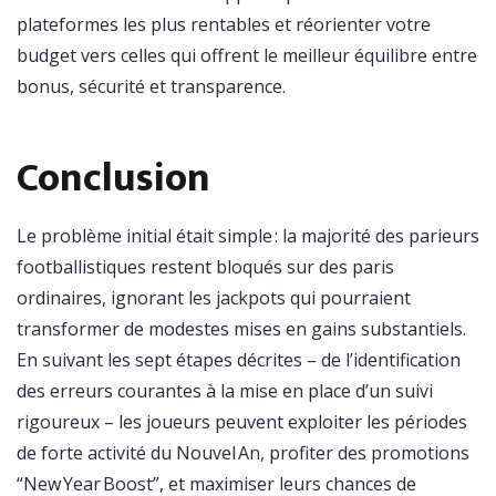
plateformes les plus rentables et réorienter votre
budget vers celles qui offrent le meilleur équilibre entre
bonus, sécurité et transparence.
Conclusion
Le problème initial était simple : la majorité des parieurs
footballistiques restent bloqués sur des paris
ordinaires, ignorant les jackpots qui pourraient
transformer de modestes mises en gains substantiels.
En suivant les sept étapes décrites – de l’identification
des erreurs courantes à la mise en place d’un suivi
rigoureux – les joueurs peuvent exploiter les périodes
de forte activité du Nouvel An, profiter des promotions
“New Year Boost”, et maximiser leurs chances de