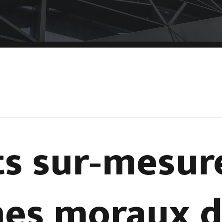
s sur‑mesure
es moraux d