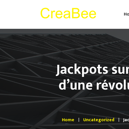
H
Jackpots su
d’une révol
Home
Uncategorized
Ja