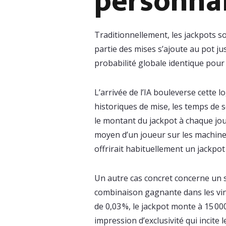
personnal
Traditionnellement, les jackpots so
partie des mises s’ajoute au pot 
probabilité globale identique pour t
L’arrivée de l’IA bouleverse cette 
historiques de mise, les temps de 
le montant du jackpot à chaque jo
moyen d’un joueur sur les machines
offrirait habituellement un jackpot
Un autre cas concret concerne un sl
combinaison gagnante dans les ving
de 0,03 %, le jackpot monte à 15 0
impression d’exclusivité qui incite