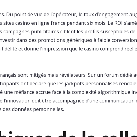
es. Du point de vue de l’opérateur, le taux d’engagement a
s sites casino en ligne france pendant six mois. Le ROI s’am
es campagnes publicitaires ciblent les profils susceptibles 
nvestir dans des promotions génériques à faible conversion.
la fidélité et donne l’impression que le casino comprend réel
rançais sont mitigés mais révélateurs. Sur un forum dédié a
rticipants ont déclaré que les jackpots personnalisés rendaie
 une méfiance accrue face à la complexité algorithmique invi
ue l’innovation doit être accompagnée d’une communication c
ive des données personnelles.