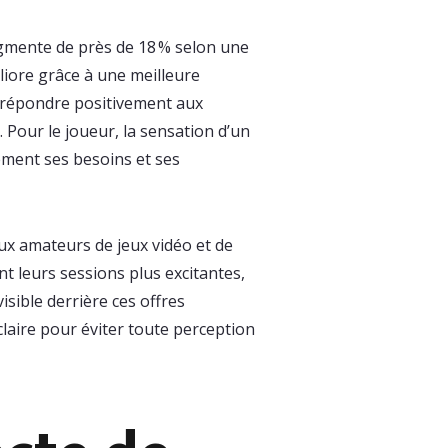
ugmente de près de 18 % selon une
éliore grâce à une meilleure
de répondre positivement aux
 Pour le joueur, la sensation d’un
lement ses besoins et ses
ux amateurs de jeux vidéo et de
nt leurs sessions plus excitantes,
sible derrière ces offres
laire pour éviter toute perception