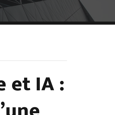
 et IA :
’une