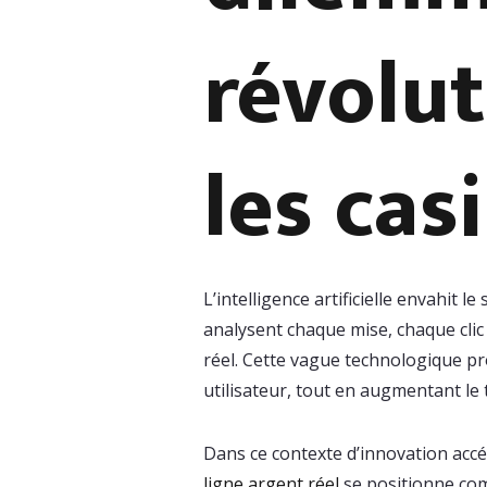
révolut
les cas
L’intelligence artificielle envahit
analysent chaque mise, chaque clic
réel. Cette vague technologique p
utilisateur, tout en augmentant le t
Dans ce contexte d’innovation accél
ligne argent réel
se positionne com