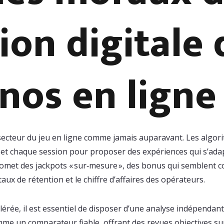
ion digitale
inos en ligne
 le secteur du jeu en ligne comme jamais auparavant. Les alg
 et chaque session pour proposer des expériences qui s’ada
romet des jackpots « sur‑mesure », des bonus qui semblent
aux de rétention et le chiffre d’affaires des opérateurs.
érée, il est essentiel de disposer d’une analyse indépendant
me un comparateur fiable, offrant des revues objectives sur