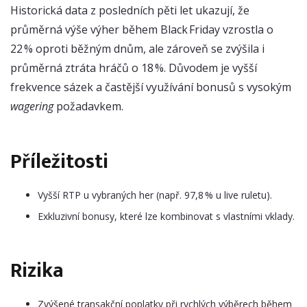
Historická data z posledních pěti let ukazují, že
průměrná výše výher během Black Friday vzrostla o
22 % oproti běžným dnům, ale zároveň se zvýšila i
průměrná ztráta hráčů o 18 %. Důvodem je vyšší
frekvence sázek a častější využívání bonusů s vysokým
wagering
požadavkem.
Příležitosti
Vyšší RTP u vybraných her (např. 97,8 % u live ruletu).
Exkluzivní bonusy, které lze kombinovat s vlastními vklady.
Rizika
Zvýšené transakční poplatky při rychlých výběrech během