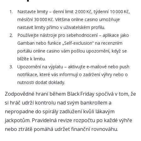
Nastavte limity – denní limit 2 000 Kč, týdenní 10 000 Kč,
měsíční 30 000 Kč. Většina online casino umožňuje
nastavit limity přímo v uživatelském profilu.
Používejte nástroje pro sebehodnocení – aplikace jako
Gamban nebo funkce „Self‑exclusion“ na recenzním
portálu online casino vám pošlou upozornění, když se
blížíte k limitu.
Upozornění na výplatu – aktivujte e‑mailové nebo push
notifikace, které vás informují o zadržení výhry nebo o
nutnosti dodat doklady.
Zodpovědné hraní během Black Friday spočívá v tom, že
si hráč udrží kontrolu nad svým bankrollem a
nepropadne do spirály zadlužení kvůli lákavým
jackpotům. Pravidelná revize rozpočtu po každé výhře
nebo ztrátě pomáhá udržet finanční rovnováhu.