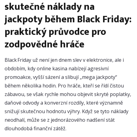
skutečné náklady na
jackpoty během Black Friday:
praktický průvodce pro
zodpovědné hráče
Black Friday už není jen dnem slev v elektronice, ale i
obdobím, kdy online kasina nabízejí agresivní
promoakce, vyšší sázení a slibují „mega jackpoty“
během několika hodin. Pro hráče, kteří se řídí čistou
zábavou, se však rychle mohou objevit skryté poplatky,
daňové odvody a konverzní rozdíly, které významně
snižují skutečnou hodnotu výhry. Když se tyto náklady
neodhalí, může se z jednorázového nadšení stát
dlouhodobá finanční zátěž.