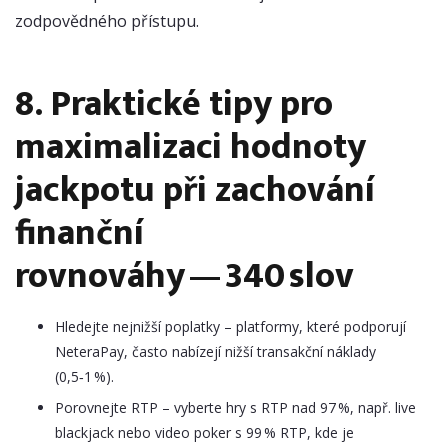
zodpovědného přístupu.
8. Praktické tipy pro
maximalizaci hodnoty
jackpotu při zachování
finanční
rovnováhy — 340 slov
Hledejte nejnižší poplatky – platformy, které podporují
NeteraPay, často nabízejí nižší transakční náklady
(0,5‑1 %).
Porovnejte RTP – vyberte hry s RTP nad 97 %, např. live
blackjack nebo video poker s 99 % RTP, kde je