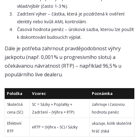
vklad/výběr (často 1‑3 %).
Zadržení výher – částka, která je pozdržená k ověření
identity nebo kvůli AML kontrolám.
Časová hodnota peněz – úroková sazba, kterou lze použít
k diskontování budoucích výplat.
Dále je potřeba zahrnout pravděpodobnost výhry
jackpotu (např. 0,001 % u progresivního slotu) a
očekávanou návratnost (RTP) – například 96,5 % u
populárního live dealeru.
Položka
Vzorec
Poznámka
Skutečná
SC = Sázky + Poplatky +
zahrnuje i časovou
cena (SC)
Zadržení – (Výhra × RTP)
hodnotu peněz
Efektivní
ukazuje, kolik skutečně
eRTP = (Výhra – SC) / Sázky
RTP
hráč získá