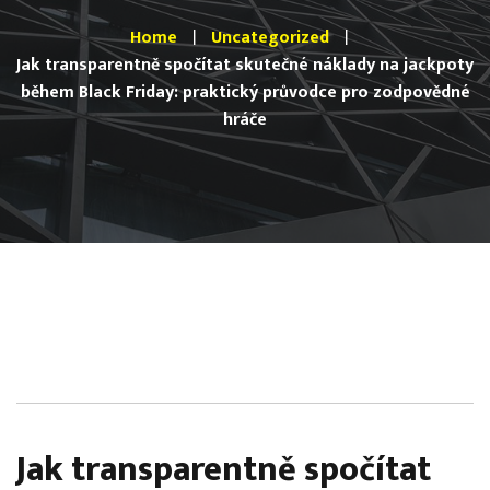
Home
Uncategorized
Jak transparentně spočítat skutečné náklady na jackpoty
během Black Friday: praktický průvodce pro zodpovědné
hráče
Jak transparentně spočítat