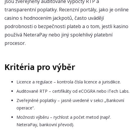
jsou zveřejněny auditované výpočty RTP a
transparentní poplatky. Recenzní portály, jako je online
casino s hodnocením jackpotů, často uvádějí
podrobnosti o bezpečnosti plateb a o tom, jestli kasino
používá NeteraPay nebo jiný spolehlivý platební
procesor.
Kritéria pro výběr
Licence a regulace – kontrola čísla licence a jurisdikce.
Auditované RTP – certifikáty od eCOGRA nebo iTech Labs.
Zveřejněné poplatky – jasně uvedené v sekci „Bankovní
operace“.
Možnosti výběru – rychlost a počet metod (např.
NeteraPay, bankovní převod).