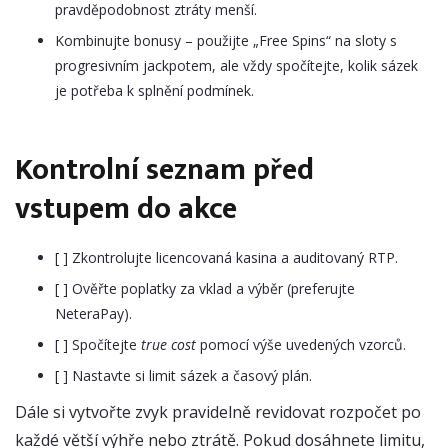
pravděpodobnost ztráty menší.
Kombinujte bonusy – použijte „Free Spins“ na sloty s
progresivním jackpotem, ale vždy spočítejte, kolik sázek
je potřeba k splnění podmínek.
Kontrolní seznam před
vstupem do akce
[ ] Zkontrolujte licencovaná kasina a auditovaný RTP.
[ ] Ověřte poplatky za vklad a výběr (preferujte
NeteraPay).
[ ] Spočítejte
true cost
pomocí výše uvedených vzorců.
[ ] Nastavte si limit sázek a časový plán.
Dále si vytvořte zvyk pravidelně revidovat rozpočet po
každé větší výhře nebo ztrátě. Pokud dosáhnete limitu,