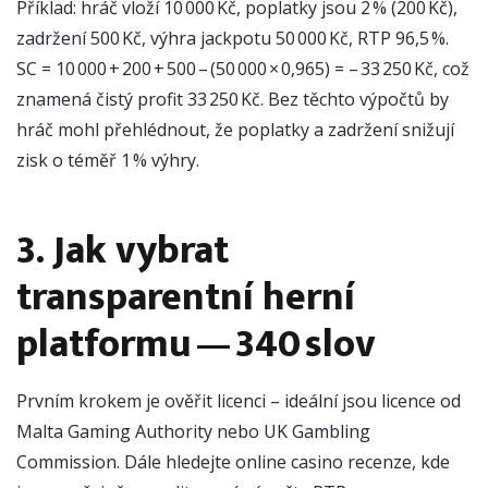
Příklad: hráč vloží 10 000 Kč, poplatky jsou 2 % (200 Kč),
zadržení 500 Kč, výhra jackpotu 50 000 Kč, RTP 96,5 %.
SC = 10 000 + 200 + 500 – (50 000 × 0,965) = – 33 250 Kč, což
znamená čistý profit 33 250 Kč. Bez těchto výpočtů by
hráč mohl přehlédnout, že poplatky a zadržení snižují
zisk o téměř 1 % výhry.
3. Jak vybrat
transparentní herní
platformu — 340 slov
Prvním krokem je ověřit licenci – ideální jsou licence od
Malta Gaming Authority nebo UK Gambling
Commission. Dále hledejte online casino recenze, kde