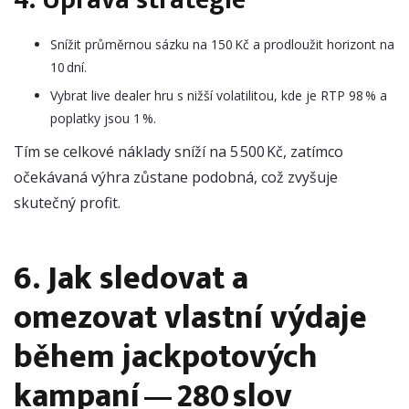
4. Úprava strategie
Snížit průměrnou sázku na 150 Kč a prodloužit horizont na
10 dní.
Vybrat live dealer hru s nižší volatilitou, kde je RTP 98 % a
poplatky jsou 1 %.
Tím se celkové náklady sníží na 5 500 Kč, zatímco
očekávaná výhra zůstane podobná, což zvyšuje
skutečný profit.
6. Jak sledovat a
omezovat vlastní výdaje
během jackpotových
kampaní — 280 slov